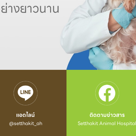
แอดไลน์
ติดตามข่าวสาร
@setthakit_ah
Setthakit Animal Hospita