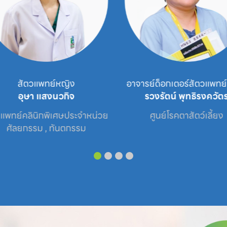
สัตวแพทย์หญิง
อาจารย์ด็อกเตอร์สัตวแพทย์
อุษา แสงนวกิจ
รวงรัตน์ พุทธิรงควัตร
แพทย์คลินิกพิเศษประจำหน่วย

ศูนย์โรคตาสัตว์เลี้ยง
ศัลยกรรม , ทันตกรรม