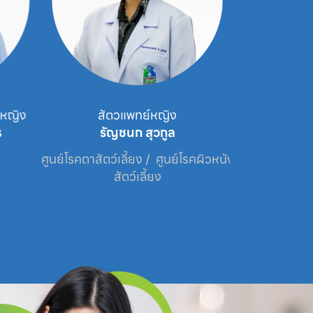
หญิง
สัตวแพทย์หญิง
นาย
รัญชนก สุวกูล
กระว
ศูนย์โรคตาสัตว์เลี้ยง /  ศูนย์โรคผิวหนัง
ศูนย
สัตว์เลี้ยง