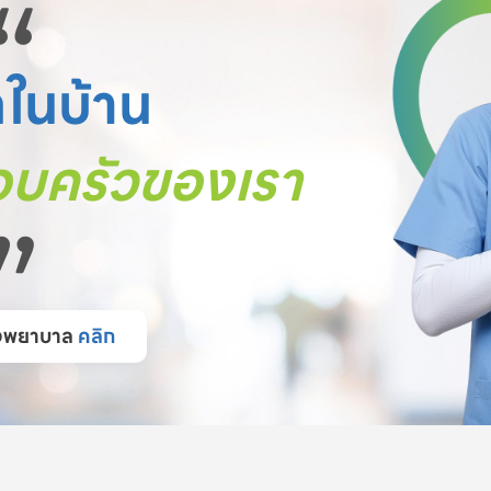
“
ตในบ้าน
บครัวของเรา
”
โรงพยาบาล
คลิก