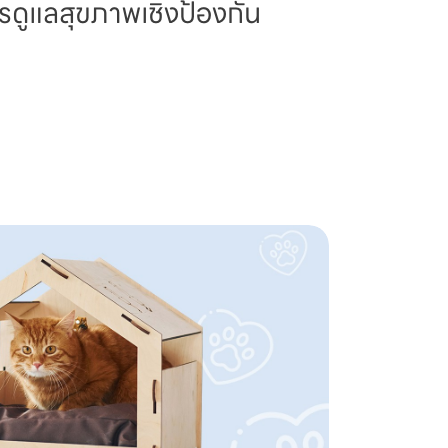
รดูแลสุขภาพเชิงป้องกัน