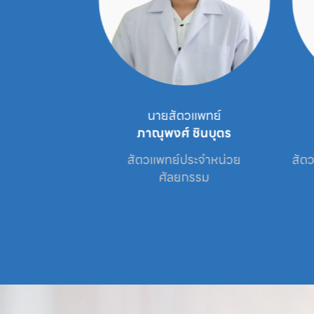
ัตวแพทย์
นายสัตวแพทย์
ธนะนิตย์
ภาณุพงศ์ ชินบุตร
เศษประจำหน่วย

สัตวแพทย์ประจำหน่วย

สัตว
ะข้อ
ศัลยกรรม