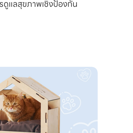
รดูแลสุขภาพเชิงป้องกัน