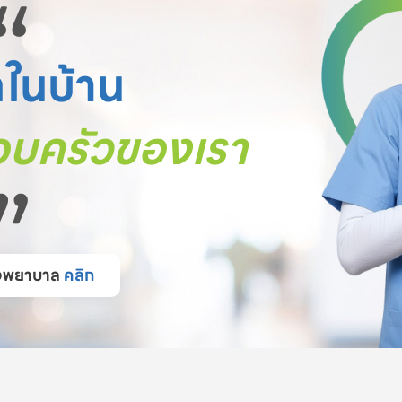
“
ตในบ้าน
บครัวของเรา
”
โรงพยาบาล
คลิก