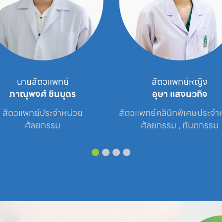
นายสัตวแพทย์
สัตวแพทย์หญิง
ภาณุพงศ์ ชินบุตร
อุษา แสงนวกิจ
สัตวแพทย์ประจำหน่วย

สัตวแพทย์คลินิกพิเศษประจำห
ศัลยกรรม
ศัลยกรรม , ทันตกรรม