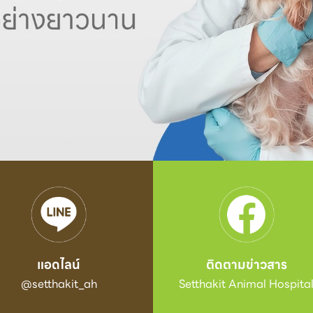
แอดไลน์
ติดตามข่าวสาร
@setthakit_ah
Setthakit Animal Hospita