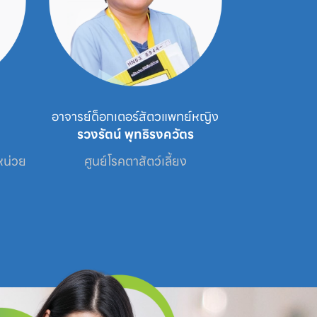
อาจารย์ด็อกเตอร์สัตวแพทย์หญิง
สัตว
รวงรัตน์ พุทธิรงควัตร
รัญช
น่วย

ศูนย์โรคตาสัตว์เลี้ยง
ศูนย์โรคตาสัตว์เล
สั