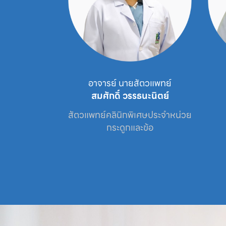
์ นายสัตวแพทย์
อาจารย์ นายสัตวแพทย์
ณรัตน์
สมศักดิ์ วรรธนะนิตย์
เศษประจำหน่วย

สัตวแพทย์คลินิกพิเศษประจำหน่วย

ะข้อ
กระดูกและข้อ