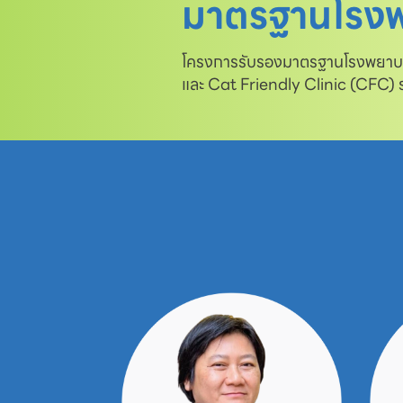
มาตรฐานโรงพ
โครงการรับรองมาตรฐานโรงพยาบาล
และ Cat Friendly Clinic (CFC)