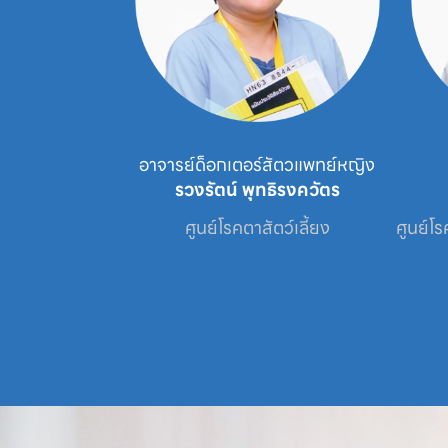
์หญิง
อาจารย์ด็อกเตอร์สัตวแพทย์หญิง
นวกิจ
รวงรัตน์ พุทธิรงควัตร
เศษประจำหน่วย

ศูนย์โรคตาสัตว์เลี้ยง
ศูนย์โร
ทันตกรรม