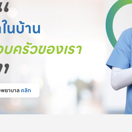
“
ตในบ้าน
บครัวของเรา
”
โรงพยาบาล
คลิก