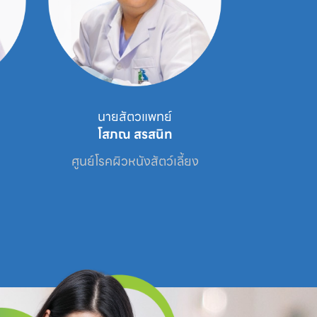
นายสัตวแพทย์
สัตว
โสภณ สรสนิท
กชพรร
ศูนย์โรคผิวหนังสัตว์เลี้ยง
ศูนย์โรคห