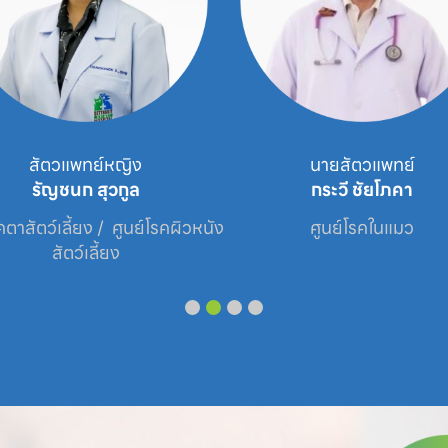
สัตวแพทย์หญิง
นายสัตวแพทย์
รัญชนก สุวกูล
กระวี ชัยโภคา
คตาสัตว์เลี้ยง /  ศูนย์โรคผิวหนัง
ศูนย์โรคในแมว
สัตว์เลี้ยง