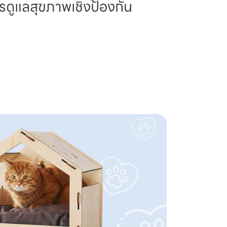
รดูแลสุขภาพเชิงป้องกัน