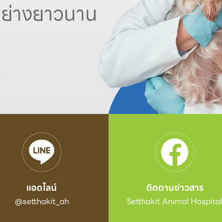
แอดไลน์
ติดตามข่าวสาร
@setthakit_ah
Setthakit Animal Hospita