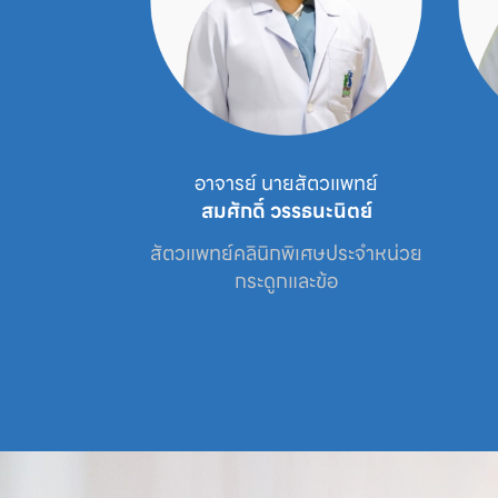
ัตวแพทย์
นายสัตวแพทย์
ธนะนิตย์
ภาณุพงศ์ ชินบุตร
เศษประจำหน่วย

สัตวแพทย์ประจำหน่วย

สัตว
ะข้อ
ศัลยกรรม