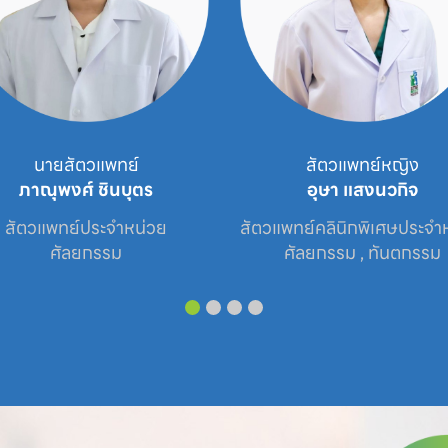
สัตวแพทย์หญิง
อาจารย์ด็อกเตอร์สัตวแพทย์
อุษา แสงนวกิจ
รวงรัตน์ พุทธิรงควัตร
แพทย์คลินิกพิเศษประจำหน่วย

ศูนย์โรคตาสัตว์เลี้ยง
ศัลยกรรม , ทันตกรรม