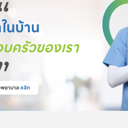
“
ตในบ้าน
บครัวของเรา
”
โรงพยาบาล
คลิก