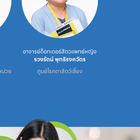
หญิง
สัตวแพทย์หญิง
นาย
รัญชนก สุวกูล
กระว
ศูนย์โรคตาสัตว์เลี้ยง /  ศูนย์โรคผิวหนัง
ศูนย
สัตว์เลี้ยง