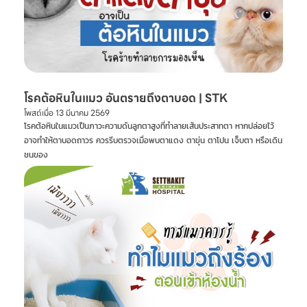
โรคต้อหินในแมว อันตรายถึงตาบอด | STK
โพสต์เมื่อ
13 มีนาคม 2569
โรคต้อหินในแมวเป็นภาวะความดันลูกตาสูงที่ทำลายเส้นประสาทตา หากปล่อยไว้
อาจทำให้ตาบอดถาวร ควรรีบตรวจเมื่อพบตาแดง ตาขุ่น ตาโปน เจ็บตา หรือเดิน
ชนของ