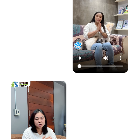
22.00 น.
📞 โทร : 02-809-
อย่าปล่อยให้เชื้อรา
📞 โทร : 02-809-
2372 , 086-328-
ทำลายความสุขของ
2372 , 086-328-
3781
น้องแมวและคุณ! รับ
3781
💬 Line OA :
ด
ชมวิดีโอเพื่อเตรียม
💬 Line OA :
https://lin.ee/Srb
ป
รับมือไปพร้อมกันนะ
https://lin.ee/Srb
9Lcc
คะ 💛
9Lcc
🌐 Website:
#เตือนภัยสัตว์เลี้ยง
ติดต่อเราเพื่อสุขภาพ
www.setthakitan
#แมวป่วย #วัคซีน
ที่ดีของสัตว์เลี้ยง
imalhospital.com
แมว #หมอแมว
💛 โรงพยาบาลสัตว์
#โรงพยาบาลสัตว์
เศรษฐกิจสัตวแพทย์
#โรงพยาบาลสัตว์
#โรคติดต่อในแมว
(Setthakit
เศรษฐกิจสัตวแพทย์
#จามบ่อย
Animal Hospital)
#โรคลมชักในแมว
“รักลูกคุณเหมือนที่
#แมวชัก #สุขภาพ
คุณรัก เราจะดูแล
แมว #หมอแมว
ความสุขของคุณให้
#ศูนย์
อยู่กับคุณไปอีก
โรคระบบประสาท
อย่างยาวนาน”
สัตว์เลี้ยง #ดูแล
สัตว์เลี้ยง #ทาสแมว
📆 สอบถาม/นัด
#CatEpilepsy
หมายสัตวแพทย์ล่วง
#SetthakitAnima
หน้าได้ที่นี่:
lHospital
🕗 เปิดบริการทุกวัน
เวลา 08.00–