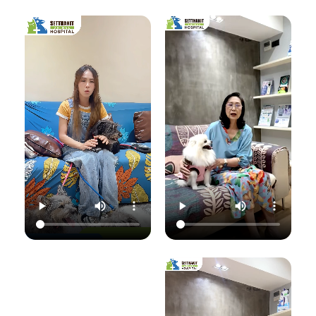
เชื้อราที่ผิวหนัง" ซึ่ง
มาฟังคุณหมอแนนอ
นอกจากจะกวนใจ
มาฟังคำแนะนำดีๆ
ธิบายชัดๆ ว่าอาการ
น้องแมวแล้ว ยังอาจ
จากคุณหมอนิว โรง
แค่ไหนเรียกว่าปกติ
ติดต่อมาสู่ทาสอย่าง
พยาบาลสัตว์
อาการแค่ไหนเข้าขั้น
เราได้ด้วยนะ!
เศรษฐกิจสัตวแพทย์
วิกฤต พร้อมวิธีการ
ถึงสาเหตุและขั้นตอน
ดูแลเบื้องต้นที่ถูก
วันนี้คุณหมอจ๊อบ
การรักษาที่ถูกต้อง
ต้อง เพื่อให้ลูกรัก
ต
(น.สพ.ธนภัทร
กันครับ เพราะความ
ของคุณกลับมาแข็ง
สุนทร) จากโรง
สุขของลูกรัก คือ
แรงสดใสเหมือนเดิม
พยาบาลสัตว์
หัวใจสำคัญของเรา
ค่ะ 💛
ใ
เศรษฐกิจสัตวแพทย์
💛
ว
จะมาแชร์ความรู้แบบ
💛 Setthakit
เน้นๆ เรื่อง:
💛 Setthakit
Animal Hospital
✅ สังเกตอาการแบบ
Animal Hospital
“รักลูกคุณเหมือนที่
ไหนที่เป็นเชื้อรา
“รักลูกคุณเหมือนที่
คุณรัก เราจะดูแล
เ
✅ สาเหตุที่ทำให้น้อง
คุณรัก เราจะดูแล
ความสุขของคุณให้
แมวติดเชื้อ
ความสุขของคุณให้
อยู่กับคุณไปอีก
(ความชื้น, ภูมิคุ้มกัน
อยู่กับคุณไปอีก
อย่างยาวนาน”
แ
ต่ำ, การสัมผัส)
อย่างยาวนาน”
✅ แนวทางการรักษา
📆 สอบถาม/นัด
ที่ถูกต้อง (ยากิน,
📆 สอบถาม/นัด
หมายสัตวแพทย์ล่วง
เ
ยาทา, แชมพูฆ่าเชื้อ)
หมายสัตวแพทย์ล่วง
หน้าได้ที่นี่
✅ เคล็ดลับการดูแล
หน้าได้ที่นี่
🕗 เปิดบริการทุกวัน
และป้องกันไม่ให้กลับ
🕗 เปิดบริการทุกวัน
เวลา 08.00–
มาเป็นซ้ำ
เวลา 08.00–
22.00 น.