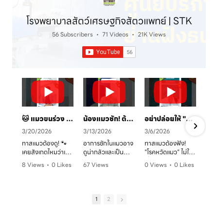
โรงพยาบาลสัตว์เศรษฐกิจสัตวแพทย์ | STK
56 Subscribers
•
71 Videos
•
21K Views
🐱 แมวขนร่วง เป็นวงแดง? ระวัง! "เชื้อราแมว" ตัวร้าย พร้อมวิธีรักษาและป้องกันโดยคุณหมอจ๊อบ
น้องแมวชัก! ต้องทำยังไง? 🚑 คู่มือสังเกตอาการและการดูแลเบื้องต้น
อย่าปล่อยให้ "หวัดแมว" พรากความสุข! เช็กอาการและวิธีรับมือก่อนสายเกินไป 🐈⚠️
3/20/2026
3/13/2026
3/6/2026
ทาสแมวต้องดู! 🐾
อาการชักในแมวอาจ
ทาสแมวต้องฟัง!
เคยสังเกตไหมว่าเจ้า
ดูน่ากลัวและเป็น
"โรคหวัดแมว" ไม่ใช่
ตัวแสบที่บ้านมี
อันตรายต่อระบบ
เรื่องเล่นๆ โดยเฉพาะ
8 Views
•
0 Likes
67 Views
0 Views
•
0 Likes
อาการขนร่วงเป็น
ประสาทได้มากกว่าที่
ในบ้านที่เลี้ยงหลาย
ก
•
0 Comments
•
0 Likes
•
0 Comments
หย่อมๆ ผิวหนังมีวง
คิด! หากพบอาการ
ตัว หรือน้องแมวที่
ค
•
0 Comments
แดง หรือเกาผิดปกติ
ชัก ไม่ว่าจะทั้งตัว
ยังไม่ได้ทำวัคซีน
หรือเปล่า? อาการ
หรือเฉพาะจุด ควรรีบ
อากาศเปลี่ยนทีไร
1
2
เหล่านี้อาจเป็น
ปรึกษาสัตวแพทย์
ใจคอไม่ดีทุกที
สัญญาณของ "โรค
ทันที