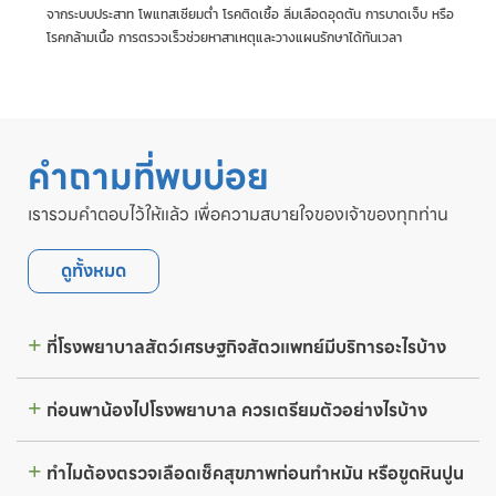
จากระบบประสาท โพแทสเซียมต่ำ โรคติดเชื้อ ลิ่มเลือดอุดตัน การบาดเจ็บ หรือ
โรคกล้ามเนื้อ การตรวจเร็วช่วยหาสาเหตุและวางแผนรักษาได้ทันเวลา
คำถามที่พบบ่อย
เรารวมคำตอบไว้ให้แล้ว เพื่อความสบายใจของเจ้าของทุกท่าน
ดูทั้งหมด
ที่โรงพยาบาลสัตว์เศรษฐกิจสัตวแพทย์มีบริการอะไรบ้าง
ก่อนพาน้องไปโรงพยาบาล ควรเตรียมตัวอย่างไรบ้าง
ทำไมต้องตรวจเลือดเช็คสุขภาพก่อนทำหมัน หรือขูดหินปูน