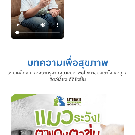
22.00 น.
📞 โทร: 02-809-
2372 , 086-328-
3781
💬 Line OA:
https://lin.ee/Srb
9Lcc
🌐 Website:
www.setthakitan
imalhospital.com
บทความเพื่อสุขภาพ
#เชื้อราแมว #โรค
ผิวหนังแมว #แมว
รวมเคล็ดลับและความรู้จากคุณหมอ เพื่อให้เจ้าของเข้าใจและดูแล
ขนร่วง #ดูแลแมว
สัตว์เลี้ยงได้ดียิ่งขึ้น
#ทาสแมว #โรง
พยาบาลสัตว์
เศรษฐกิจสัตวแพทย์
#SetthakitAnima
lHospital #หมอจ๊
อบ #CatFineDay
#สุขภาพแมว