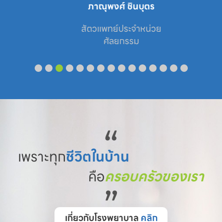
ภาณุพงศ์ ชินบุตร
สัตวแพทย์ประจำหน่วย

ศัลยกรรม
“
เพราะทุก
ชีวิตในบ้าน
คือ
ครอบครัวของเรา
”
เกี่ยวกับโรงพยาบาล
คลิก