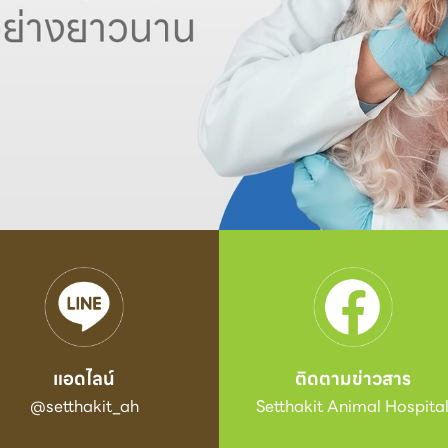
แอดไลน์
ติดตามข่าวสาร
@setthakit_ah
Setthakit Animal Hospita