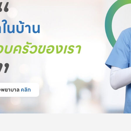
“
ตในบ้าน
บครัวของเรา
”
โรงพยาบาล
คลิก