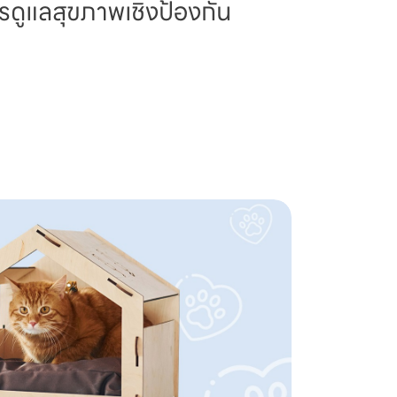
รดูแลสุขภาพเชิงป้องกัน