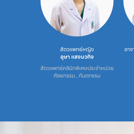
พทย์
สัตวแพทย์หญิง
อาจ
ินบุตร
อุษา แสงนวกิจ
จำหน่วย

สัตวแพทย์คลินิกพิเศษประจำหน่วย

รม
ศัลยกรรม , ทันตกรรม