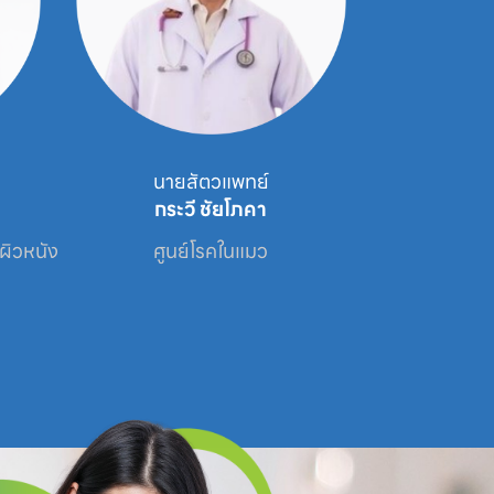
นายสัตวแพทย์
นาย
กระวี ชัยโภคา
โสภ
คผิวหนัง
ศูนย์โรคในแมว
ศูนย์โรคผิ