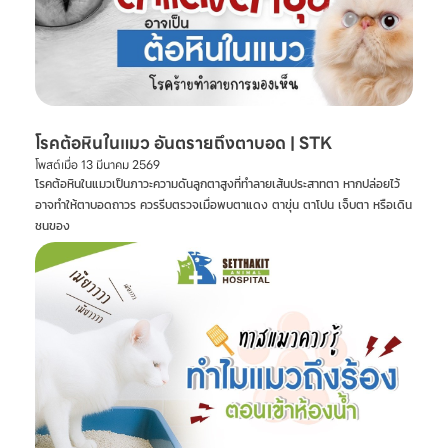
โรคต้อหินในแมว อันตรายถึงตาบอด | STK
โพสต์เมื่อ
13 มีนาคม 2569
โรคต้อหินในแมวเป็นภาวะความดันลูกตาสูงที่ทำลายเส้นประสาทตา หากปล่อยไว้
อาจทำให้ตาบอดถาวร ควรรีบตรวจเมื่อพบตาแดง ตาขุ่น ตาโปน เจ็บตา หรือเดิน
ชนของ