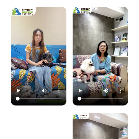
เชื้อราที่ผิวหนัง" ซึ่ง
มาฟังคุณหมอแนนอ
นอกจากจะกวนใจ
มาฟังคำแนะนำดีๆ
ธิบายชัดๆ ว่าอาการ
น้องแมวแล้ว ยังอาจ
จากคุณหมอนิว โรง
แค่ไหนเรียกว่าปกติ
ติดต่อมาสู่ทาสอย่าง
พยาบาลสัตว์
อาการแค่ไหนเข้าขั้น
เราได้ด้วยนะ!
เศรษฐกิจสัตวแพทย์
วิกฤต พร้อมวิธีการ
ถึงสาเหตุและขั้นตอน
ดูแลเบื้องต้นที่ถูก
วันนี้คุณหมอจ๊อบ
การรักษาที่ถูกต้อง
ต้อง เพื่อให้ลูกรัก
ต
(น.สพ.ธนภัทร
กันครับ เพราะความ
ของคุณกลับมาแข็ง
สุนทร) จากโรง
สุขของลูกรัก คือ
แรงสดใสเหมือนเดิม
พยาบาลสัตว์
หัวใจสำคัญของเรา
ค่ะ 💛
ใ
เศรษฐกิจสัตวแพทย์
💛
ว
จะมาแชร์ความรู้แบบ
💛 Setthakit
เน้นๆ เรื่อง:
💛 Setthakit
Animal Hospital
✅ สังเกตอาการแบบ
Animal Hospital
“รักลูกคุณเหมือนที่
ไหนที่เป็นเชื้อรา
“รักลูกคุณเหมือนที่
คุณรัก เราจะดูแล
เ
✅ สาเหตุที่ทำให้น้อง
คุณรัก เราจะดูแล
ความสุขของคุณให้
แมวติดเชื้อ
ความสุขของคุณให้
อยู่กับคุณไปอีก
(ความชื้น, ภูมิคุ้มกัน
อยู่กับคุณไปอีก
อย่างยาวนาน”
แ
ต่ำ, การสัมผัส)
อย่างยาวนาน”
✅ แนวทางการรักษา
📆 สอบถาม/นัด
ที่ถูกต้อง (ยากิน,
📆 สอบถาม/นัด
หมายสัตวแพทย์ล่วง
เ
ยาทา, แชมพูฆ่าเชื้อ)
หมายสัตวแพทย์ล่วง
หน้าได้ที่นี่
✅ เคล็ดลับการดูแล
หน้าได้ที่นี่
🕗 เปิดบริการทุกวัน
และป้องกันไม่ให้กลับ
🕗 เปิดบริการทุกวัน
เวลา 08.00–
มาเป็นซ้ำ
เวลา 08.00–
22.00 น.