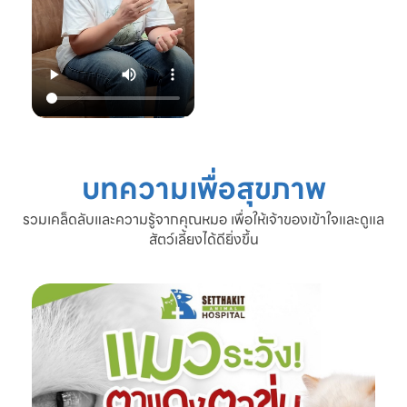
22.00 น.
📞 โทร: 02-809-
2372 , 086-328-
3781
💬 Line OA:
https://lin.ee/Srb
9Lcc
🌐 Website:
www.setthakitan
imalhospital.com
บทความเพื่อสุขภาพ
#เชื้อราแมว #โรค
ผิวหนังแมว #แมว
รวมเคล็ดลับและความรู้จากคุณหมอ เพื่อให้เจ้าของเข้าใจและดูแล
ขนร่วง #ดูแลแมว
สัตว์เลี้ยงได้ดียิ่งขึ้น
#ทาสแมว #โรง
พยาบาลสัตว์
เศรษฐกิจสัตวแพทย์
#SetthakitAnima
lHospital #หมอจ๊
อบ #CatFineDay
#สุขภาพแมว