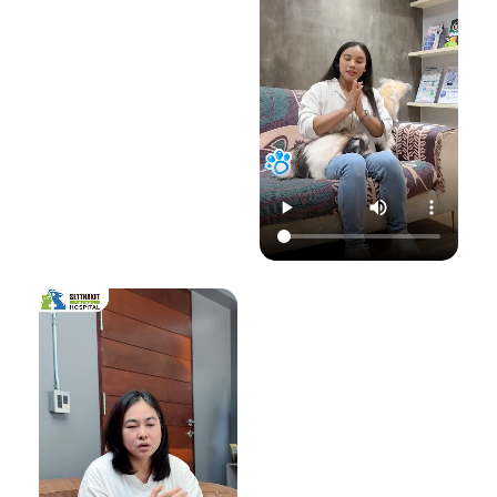
22.00 น.
📞 โทร : 02-809-
อย่าปล่อยให้เชื้อรา
📞 โทร : 02-809-
2372 , 086-328-
ทำลายความสุขของ
2372 , 086-328-
3781
น้องแมวและคุณ! รับ
3781
💬 Line OA :
ด
ชมวิดีโอเพื่อเตรียม
💬 Line OA :
https://lin.ee/Srb
ป
รับมือไปพร้อมกันนะ
https://lin.ee/Srb
9Lcc
คะ 💛
9Lcc
🌐 Website:
#เตือนภัยสัตว์เลี้ยง
ติดต่อเราเพื่อสุขภาพ
www.setthakitan
#แมวป่วย #วัคซีน
ที่ดีของสัตว์เลี้ยง
imalhospital.com
แมว #หมอแมว
💛 โรงพยาบาลสัตว์
#โรงพยาบาลสัตว์
เศรษฐกิจสัตวแพทย์
#โรงพยาบาลสัตว์
#โรคติดต่อในแมว
(Setthakit
เศรษฐกิจสัตวแพทย์
#จามบ่อย
Animal Hospital)
#โรคลมชักในแมว
“รักลูกคุณเหมือนที่
#แมวชัก #สุขภาพ
คุณรัก เราจะดูแล
แมว #หมอแมว
ความสุขของคุณให้
#ศูนย์
อยู่กับคุณไปอีก
โรคระบบประสาท
อย่างยาวนาน”
สัตว์เลี้ยง #ดูแล
สัตว์เลี้ยง #ทาสแมว
📆 สอบถาม/นัด
#CatEpilepsy
หมายสัตวแพทย์ล่วง
#SetthakitAnima
หน้าได้ที่นี่:
lHospital
🕗 เปิดบริการทุกวัน
เวลา 08.00–