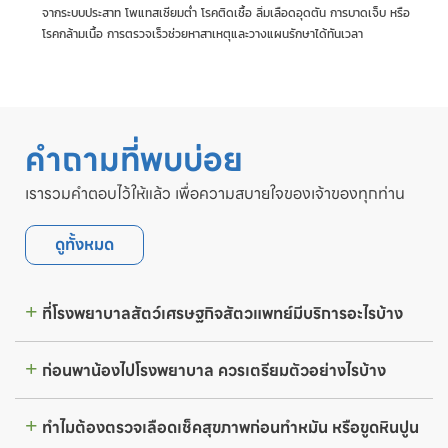
จากระบบประสาท โพแทสเซียมต่ำ โรคติดเชื้อ ลิ่มเลือดอุดตัน การบาดเจ็บ หรือ
โรคกล้ามเนื้อ การตรวจเร็วช่วยหาสาเหตุและวางแผนรักษาได้ทันเวลา
คำถามที่พบบ่อย
เรารวมคำตอบไว้ให้แล้ว เพื่อความสบายใจของเจ้าของทุกท่าน
ดูทั้งหมด
ที่โรงพยาบาลสัตว์เศรษฐกิจสัตวแพทย์มีบริการอะไรบ้าง
ก่อนพาน้องไปโรงพยาบาล ควรเตรียมตัวอย่างไรบ้าง
ทำไมต้องตรวจเลือดเช็คสุขภาพก่อนทำหมัน หรือขูดหินปูน