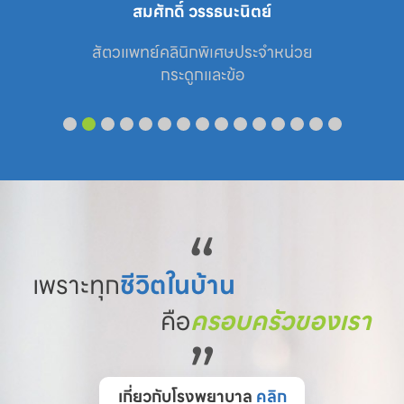
สมศักดิ์ วรรธนะนิตย์
สัตวแพทย์คลินิกพิเศษประจำหน่วย

กระดูกและข้อ
“
เพราะทุก
ชีวิตในบ้าน
คือ
ครอบครัวของเรา
”
เกี่ยวกับโรงพยาบาล
คลิก