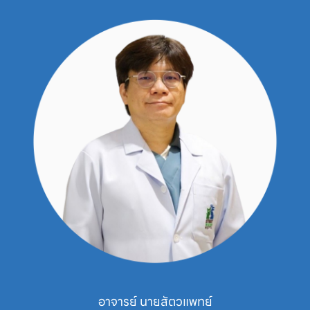
อาจารย์ นายสัตวแพทย์