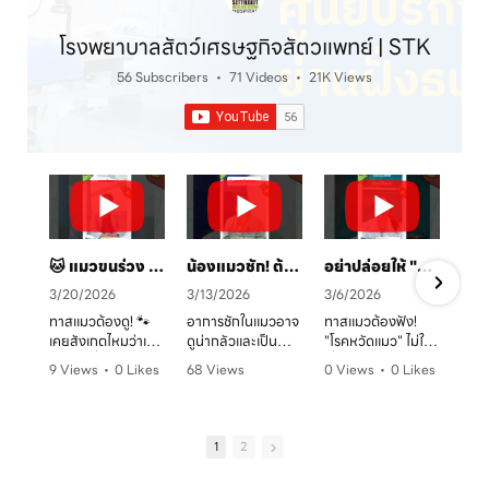
โรงพยาบาลสัตว์เศรษฐกิจสัตวแพทย์ | STK
56 Subscribers
•
71 Videos
•
21K Views
🐱 แมวขนร่วง เป็นวงแดง? ระวัง! "เชื้อราแมว" ตัวร้าย พร้อมวิธีรักษาและป้องกันโดยคุณหมอจ๊อบ
น้องแมวชัก! ต้องทำยังไง? 🚑 คู่มือสังเกตอาการและการดูแลเบื้องต้น
อย่าปล่อยให้ "หวัดแมว" พรากความสุข! เช็กอาการและวิธีรับมือก่อนสายเกินไป 🐈⚠️
3/20/2026
3/13/2026
3/6/2026
ทาสแมวต้องดู! 🐾
อาการชักในแมวอาจ
ทาสแมวต้องฟัง!
เคยสังเกตไหมว่าเจ้า
ดูน่ากลัวและเป็น
"โรคหวัดแมว" ไม่ใช่
ตัวแสบที่บ้านมี
อันตรายต่อระบบ
เรื่องเล่นๆ โดยเฉพาะ
9 Views
•
0 Likes
68 Views
0 Views
•
0 Likes
อาการขนร่วงเป็น
ประสาทได้มากกว่าที่
ในบ้านที่เลี้ยงหลาย
ก
•
0 Comments
•
0 Likes
•
0 Comments
หย่อมๆ ผิวหนังมีวง
คิด! หากพบอาการ
ตัว หรือน้องแมวที่
ค
•
0 Comments
แดง หรือเกาผิดปกติ
ชัก ไม่ว่าจะทั้งตัว
ยังไม่ได้ทำวัคซีน
หรือเปล่า? อาการ
หรือเฉพาะจุด ควรรีบ
อากาศเปลี่ยนทีไร
1
2
เหล่านี้อาจเป็น
ปรึกษาสัตวแพทย์
ใจคอไม่ดีทุกที
สัญญาณของ "โรค
ทันที