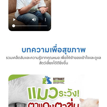
22.00 น.
📞 โทร: 02-809-
2372 , 086-328-
3781
💬 Line OA:
https://lin.ee/Srb
9Lcc
🌐 Website:
www.setthakitan
imalhospital.com
บทความเพื่อสุขภาพ
#เชื้อราแมว #โรค
ผิวหนังแมว #แมว
รวมเคล็ดลับและความรู้จากคุณหมอ เพื่อให้เจ้าของเข้าใจและดูแล
ขนร่วง #ดูแลแมว
สัตว์เลี้ยงได้ดียิ่งขึ้น
#ทาสแมว #โรง
พยาบาลสัตว์
เศรษฐกิจสัตวแพทย์
#SetthakitAnima
lHospital #หมอจ๊
อบ #CatFineDay
#สุขภาพแมว