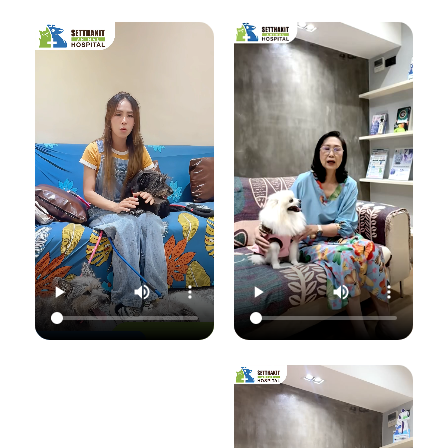
เชื้อราที่ผิวหนัง" ซึ่ง
มาฟังคุณหมอแนนอ
นอกจากจะกวนใจ
มาฟังคำแนะนำดีๆ
ธิบายชัดๆ ว่าอาการ
น้องแมวแล้ว ยังอาจ
จากคุณหมอนิว โรง
แค่ไหนเรียกว่าปกติ
ติดต่อมาสู่ทาสอย่าง
พยาบาลสัตว์
อาการแค่ไหนเข้าขั้น
เราได้ด้วยนะ!
เศรษฐกิจสัตวแพทย์
วิกฤต พร้อมวิธีการ
ถึงสาเหตุและขั้นตอน
ดูแลเบื้องต้นที่ถูก
วันนี้คุณหมอจ๊อบ
การรักษาที่ถูกต้อง
ต้อง เพื่อให้ลูกรัก
ต
(น.สพ.ธนภัทร
กันครับ เพราะความ
ของคุณกลับมาแข็ง
สุนทร) จากโรง
สุขของลูกรัก คือ
แรงสดใสเหมือนเดิม
พยาบาลสัตว์
หัวใจสำคัญของเรา
ค่ะ 💛
ใ
เศรษฐกิจสัตวแพทย์
💛
ว
จะมาแชร์ความรู้แบบ
💛 Setthakit
เน้นๆ เรื่อง:
💛 Setthakit
Animal Hospital
✅ สังเกตอาการแบบ
Animal Hospital
“รักลูกคุณเหมือนที่
ไหนที่เป็นเชื้อรา
“รักลูกคุณเหมือนที่
คุณรัก เราจะดูแล
เ
✅ สาเหตุที่ทำให้น้อง
คุณรัก เราจะดูแล
ความสุขของคุณให้
แมวติดเชื้อ
ความสุขของคุณให้
อยู่กับคุณไปอีก
(ความชื้น, ภูมิคุ้มกัน
อยู่กับคุณไปอีก
อย่างยาวนาน”
แ
ต่ำ, การสัมผัส)
อย่างยาวนาน”
✅ แนวทางการรักษา
📆 สอบถาม/นัด
ที่ถูกต้อง (ยากิน,
📆 สอบถาม/นัด
หมายสัตวแพทย์ล่วง
เ
ยาทา, แชมพูฆ่าเชื้อ)
หมายสัตวแพทย์ล่วง
หน้าได้ที่นี่
✅ เคล็ดลับการดูแล
หน้าได้ที่นี่
🕗 เปิดบริการทุกวัน
และป้องกันไม่ให้กลับ
🕗 เปิดบริการทุกวัน
เวลา 08.00–
มาเป็นซ้ำ
เวลา 08.00–
22.00 น.