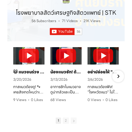
โรงพยาบาลสัตว์เศรษฐกิจสัตวแพทย์ | STK
56 Subscribers
•
71 Videos
•
21K Views
🐱 แมวขนร่วง เป็นวงแดง? ระวัง! "เชื้อราแมว" ตัวร้าย พร้อมวิธีรักษาและป้องกันโดยคุณหมอจ๊อบ
น้องแมวชัก! ต้องทำยังไง? 🚑 คู่มือสังเกตอาการและการดูแลเบื้องต้น
อย่าปล่อยให้ "หวัดแมว" พรากความสุข! เช็กอาการและวิธีรับมือก่อนสายเกินไป 🐈⚠️
3/20/2026
3/13/2026
3/6/2026
ทาสแมวต้องดู! 🐾
อาการชักในแมวอาจ
ทาสแมวต้องฟัง!
เคยสังเกตไหมว่าเจ้า
ดูน่ากลัวและเป็น
"โรคหวัดแมว" ไม่ใช่
ตัวแสบที่บ้านมี
อันตรายต่อระบบ
เรื่องเล่นๆ โดยเฉพาะ
9 Views
•
0 Likes
68 Views
0 Views
•
0 Likes
อาการขนร่วงเป็น
ประสาทได้มากกว่าที่
ในบ้านที่เลี้ยงหลาย
ก
•
0 Comments
•
0 Likes
•
0 Comments
หย่อมๆ ผิวหนังมีวง
คิด! หากพบอาการ
ตัว หรือน้องแมวที่
ค
•
0 Comments
แดง หรือเกาผิดปกติ
ชัก ไม่ว่าจะทั้งตัว
ยังไม่ได้ทำวัคซีน
หรือเปล่า? อาการ
หรือเฉพาะจุด ควรรีบ
อากาศเปลี่ยนทีไร
1
2
เหล่านี้อาจเป็น
ปรึกษาสัตวแพทย์
ใจคอไม่ดีทุกที
สัญญาณของ "โรค
ทันที