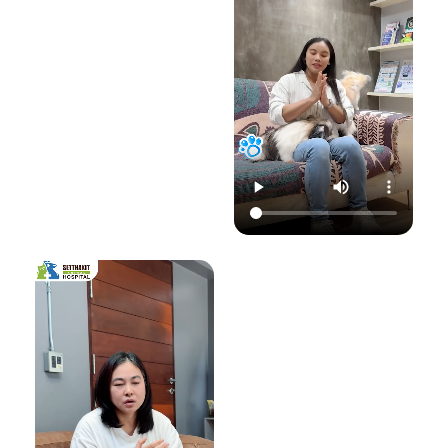
22.00 น.
📞 โทร : 02-809-
อย่าปล่อยให้เชื้อรา
📞 โทร : 02-809-
2372 , 086-328-
ทำลายความสุขของ
2372 , 086-328-
3781
น้องแมวและคุณ! รับ
3781
💬 Line OA :
ด
ชมวิดีโอเพื่อเตรียม
💬 Line OA :
https://lin.ee/Srb
ป
รับมือไปพร้อมกันนะ
https://lin.ee/Srb
9Lcc
คะ 💛
9Lcc
🌐 Website:
#เตือนภัยสัตว์เลี้ยง
ติดต่อเราเพื่อสุขภาพ
www.setthakitan
#แมวป่วย #วัคซีน
ที่ดีของสัตว์เลี้ยง
imalhospital.com
แมว #หมอแมว
💛 โรงพยาบาลสัตว์
#โรงพยาบาลสัตว์
เศรษฐกิจสัตวแพทย์
#โรงพยาบาลสัตว์
#โรคติดต่อในแมว
(Setthakit
เศรษฐกิจสัตวแพทย์
#จามบ่อย
Animal Hospital)
#โรคลมชักในแมว
“รักลูกคุณเหมือนที่
#แมวชัก #สุขภาพ
คุณรัก เราจะดูแล
แมว #หมอแมว
ความสุขของคุณให้
#ศูนย์
อยู่กับคุณไปอีก
โรคระบบประสาท
อย่างยาวนาน”
สัตว์เลี้ยง #ดูแล
สัตว์เลี้ยง #ทาสแมว
📆 สอบถาม/นัด
#CatEpilepsy
หมายสัตวแพทย์ล่วง
#SetthakitAnima
หน้าได้ที่นี่:
lHospital
🕗 เปิดบริการทุกวัน
เวลา 08.00–