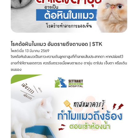
โรคต้อหินในแมว อันตรายถึงตาบอด | STK
โพสต์เมื่อ
13 มีนาคม 2569
โรคต้อหินในแมวเป็นภาวะความดันลูกตาสูงที่ทำลายเส้นประสาทตา หากปล่อยไว้
อาจทำให้ตาบอดถาวร ควรรีบตรวจเมื่อพบตาแดง ตาขุ่น ตาโปน เจ็บตา หรือเดิน
ชนของ