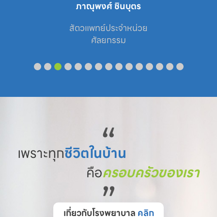
ภาณุพงศ์ ชินบุตร
สัตวแพทย์ประจำหน่วย

ศัลยกรรม
“
เพราะทุก
ชีวิตในบ้าน
คือ
ครอบครัวของเรา
”
เกี่ยวกับโรงพยาบาล
คลิก