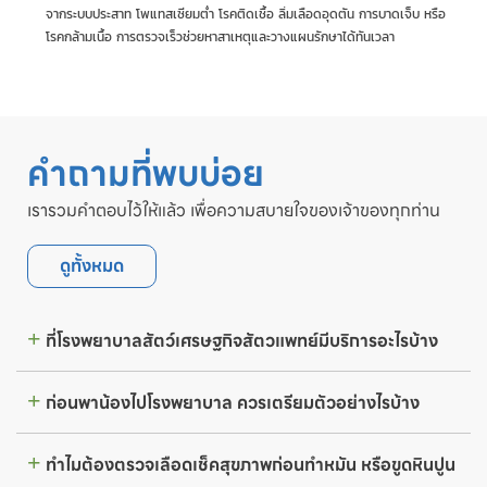
จากระบบประสาท โพแทสเซียมต่ำ โรคติดเชื้อ ลิ่มเลือดอุดตัน การบาดเจ็บ หรือ
โรคกล้ามเนื้อ การตรวจเร็วช่วยหาสาเหตุและวางแผนรักษาได้ทันเวลา
คำถามที่พบบ่อย
เรารวมคำตอบไว้ให้แล้ว เพื่อความสบายใจของเจ้าของทุกท่าน
ดูทั้งหมด
ที่โรงพยาบาลสัตว์เศรษฐกิจสัตวแพทย์มีบริการอะไรบ้าง
ก่อนพาน้องไปโรงพยาบาล ควรเตรียมตัวอย่างไรบ้าง
ทำไมต้องตรวจเลือดเช็คสุขภาพก่อนทำหมัน หรือขูดหินปูน