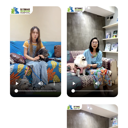
เชื้อราที่ผิวหนัง" ซึ่ง
มาฟังคุณหมอแนนอ
นอกจากจะกวนใจ
มาฟังคำแนะนำดีๆ
ธิบายชัดๆ ว่าอาการ
น้องแมวแล้ว ยังอาจ
จากคุณหมอนิว โรง
แค่ไหนเรียกว่าปกติ
ติดต่อมาสู่ทาสอย่าง
พยาบาลสัตว์
อาการแค่ไหนเข้าขั้น
เราได้ด้วยนะ!
เศรษฐกิจสัตวแพทย์
วิกฤต พร้อมวิธีการ
ถึงสาเหตุและขั้นตอน
ดูแลเบื้องต้นที่ถูก
วันนี้คุณหมอจ๊อบ
การรักษาที่ถูกต้อง
ต้อง เพื่อให้ลูกรัก
ต
(น.สพ.ธนภัทร
กันครับ เพราะความ
ของคุณกลับมาแข็ง
สุนทร) จากโรง
สุขของลูกรัก คือ
แรงสดใสเหมือนเดิม
พยาบาลสัตว์
หัวใจสำคัญของเรา
ค่ะ 💛
ใ
เศรษฐกิจสัตวแพทย์
💛
ว
จะมาแชร์ความรู้แบบ
💛 Setthakit
เน้นๆ เรื่อง:
💛 Setthakit
Animal Hospital
✅ สังเกตอาการแบบ
Animal Hospital
“รักลูกคุณเหมือนที่
ไหนที่เป็นเชื้อรา
“รักลูกคุณเหมือนที่
คุณรัก เราจะดูแล
เ
✅ สาเหตุที่ทำให้น้อง
คุณรัก เราจะดูแล
ความสุขของคุณให้
แมวติดเชื้อ
ความสุขของคุณให้
อยู่กับคุณไปอีก
(ความชื้น, ภูมิคุ้มกัน
อยู่กับคุณไปอีก
อย่างยาวนาน”
แ
ต่ำ, การสัมผัส)
อย่างยาวนาน”
✅ แนวทางการรักษา
📆 สอบถาม/นัด
ที่ถูกต้อง (ยากิน,
📆 สอบถาม/นัด
หมายสัตวแพทย์ล่วง
เ
ยาทา, แชมพูฆ่าเชื้อ)
หมายสัตวแพทย์ล่วง
หน้าได้ที่นี่
✅ เคล็ดลับการดูแล
หน้าได้ที่นี่
🕗 เปิดบริการทุกวัน
และป้องกันไม่ให้กลับ
🕗 เปิดบริการทุกวัน
เวลา 08.00–
มาเป็นซ้ำ
เวลา 08.00–
22.00 น.