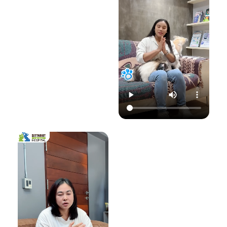
22.00 น.
📞 โทร : 02-809-
อย่าปล่อยให้เชื้อรา
📞 โทร : 02-809-
2372 , 086-328-
ทำลายความสุขของ
2372 , 086-328-
3781
น้องแมวและคุณ! รับ
3781
💬 Line OA :
ด
ชมวิดีโอเพื่อเตรียม
💬 Line OA :
https://lin.ee/Srb
ป
รับมือไปพร้อมกันนะ
https://lin.ee/Srb
9Lcc
คะ 💛
9Lcc
🌐 Website:
#เตือนภัยสัตว์เลี้ยง
ติดต่อเราเพื่อสุขภาพ
www.setthakitan
#แมวป่วย #วัคซีน
ที่ดีของสัตว์เลี้ยง
imalhospital.com
แมว #หมอแมว
💛 โรงพยาบาลสัตว์
#โรงพยาบาลสัตว์
เศรษฐกิจสัตวแพทย์
#โรงพยาบาลสัตว์
#โรคติดต่อในแมว
(Setthakit
เศรษฐกิจสัตวแพทย์
#จามบ่อย
Animal Hospital)
#โรคลมชักในแมว
“รักลูกคุณเหมือนที่
#แมวชัก #สุขภาพ
คุณรัก เราจะดูแล
แมว #หมอแมว
ความสุขของคุณให้
#ศูนย์
อยู่กับคุณไปอีก
โรคระบบประสาท
อย่างยาวนาน”
สัตว์เลี้ยง #ดูแล
สัตว์เลี้ยง #ทาสแมว
📆 สอบถาม/นัด
#CatEpilepsy
หมายสัตวแพทย์ล่วง
#SetthakitAnima
หน้าได้ที่นี่:
lHospital
🕗 เปิดบริการทุกวัน
เวลา 08.00–