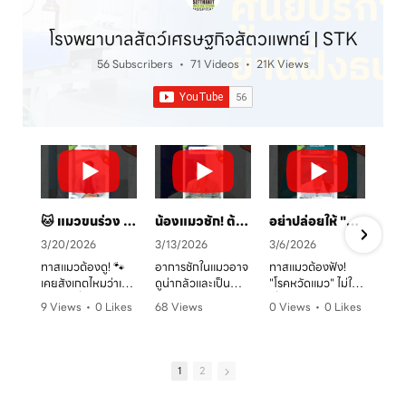
โรงพยาบาลสัตว์เศรษฐกิจสัตวแพทย์ | STK
56 Subscribers
•
71 Videos
•
21K Views
🐱 แมวขนร่วง เป็นวงแดง? ระวัง! "เชื้อราแมว" ตัวร้าย พร้อมวิธีรักษาและป้องกันโดยคุณหมอจ๊อบ
น้องแมวชัก! ต้องทำยังไง? 🚑 คู่มือสังเกตอาการและการดูแลเบื้องต้น
อย่าปล่อยให้ "หวัดแมว" พรากความสุข! เช็กอาการและวิธีรับมือก่อนสายเกินไป 🐈⚠️
3/20/2026
3/13/2026
3/6/2026
ทาสแมวต้องดู! 🐾
อาการชักในแมวอาจ
ทาสแมวต้องฟัง!
เคยสังเกตไหมว่าเจ้า
ดูน่ากลัวและเป็น
"โรคหวัดแมว" ไม่ใช่
ตัวแสบที่บ้านมี
อันตรายต่อระบบ
เรื่องเล่นๆ โดยเฉพาะ
9 Views
•
0 Likes
68 Views
0 Views
•
0 Likes
อาการขนร่วงเป็น
ประสาทได้มากกว่าที่
ในบ้านที่เลี้ยงหลาย
ก
•
0 Comments
•
0 Likes
•
0 Comments
หย่อมๆ ผิวหนังมีวง
คิด! หากพบอาการ
ตัว หรือน้องแมวที่
ค
•
0 Comments
แดง หรือเกาผิดปกติ
ชัก ไม่ว่าจะทั้งตัว
ยังไม่ได้ทำวัคซีน
หรือเปล่า? อาการ
หรือเฉพาะจุด ควรรีบ
อากาศเปลี่ยนทีไร
1
2
เหล่านี้อาจเป็น
ปรึกษาสัตวแพทย์
ใจคอไม่ดีทุกที
สัญญาณของ "โรค
ทันที