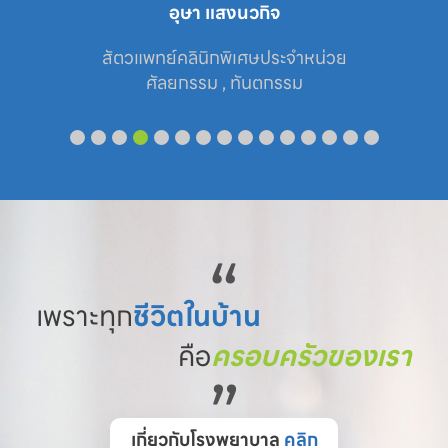
อุษา แสงนวกิจ
สัตวแพทย์คลินิกพิเศษประจำหน่วย

ศัลยกรรม , ทันตกรรม
“
เพราะทุก
ชีวิตในบ้าน
คือ
ครอบครัวของเรา
”
เกี่ยวกับโรงพยาบาล
คลิก