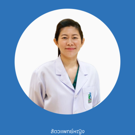
สัตวแพทย์หญิง