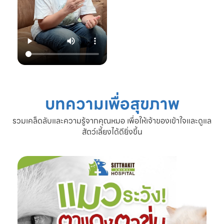
22.00 น.
📞 โทร: 02-809-
2372 , 086-328-
3781
💬 Line OA:
https://lin.ee/Srb
9Lcc
🌐 Website:
www.setthakitan
imalhospital.com
บทความเพื่อสุขภาพ
#เชื้อราแมว #โรค
ผิวหนังแมว #แมว
รวมเคล็ดลับและความรู้จากคุณหมอ เพื่อให้เจ้าของเข้าใจและดูแล
ขนร่วง #ดูแลแมว
สัตว์เลี้ยงได้ดียิ่งขึ้น
#ทาสแมว #โรง
พยาบาลสัตว์
เศรษฐกิจสัตวแพทย์
#SetthakitAnima
lHospital #หมอจ๊
อบ #CatFineDay
#สุขภาพแมว