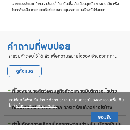
จากระบบประสาท โพแทสเซียมต่ำ โรคติดเชื้อ ลิ่มเลือดอุดตัน การบาดเจ็บ หรือ
โรคกล้ามเนื้อ การตรวจเร็วช่วยหาสาเหตุและวางแผนรักษาได้ทันเวลา
คำถามที่พบบ่อย
เรารวมคำตอบไว้ให้แล้ว เพื่อความสบายใจของเจ้าของทุกท่าน
ดูทั้งหมด
ที่โรงพยาบาลสัตว์เศรษฐกิจสัตวแพทย์มีบริการอะไรบ้าง
เราใช้คุกกี้เพื่อปรับปรุงไซต์ของเราและประสบการณ์ของคุณ อ่านเพิ่มเติม
ได้ที่
นโยบายความเป็นส่วนตัว
ก่อนพาน้องไปโรงพยาบาล ควรเตรียมตัวอย่างไรบ้าง
ยอมรับ
ทำไมต้องตรวจเลือดเช็คสุขภาพก่อนทำหมัน หรือขูดหินปูน