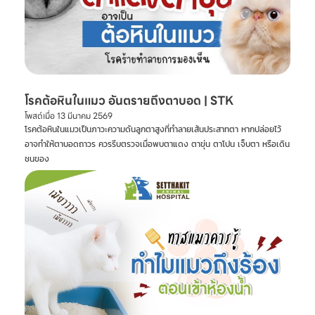
โรคต้อหินในแมว อันตรายถึงตาบอด | STK
โพสต์เมื่อ
13 มีนาคม 2569
โรคต้อหินในแมวเป็นภาวะความดันลูกตาสูงที่ทำลายเส้นประสาทตา หากปล่อยไว้
อาจทำให้ตาบอดถาวร ควรรีบตรวจเมื่อพบตาแดง ตาขุ่น ตาโปน เจ็บตา หรือเดิน
ชนของ