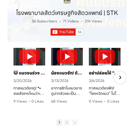
โรงพยาบาลสัตว์เศรษฐกิจสัตวแพทย์ | STK
56 Subscribers
•
71 Videos
•
21K Views
🐱 แมวขนร่วง เป็นวงแดง? ระวัง! "เชื้อราแมว" ตัวร้าย พร้อมวิธีรักษาและป้องกันโดยคุณหมอจ๊อบ
น้องแมวชัก! ต้องทำยังไง? 🚑 คู่มือสังเกตอาการและการดูแลเบื้องต้น
อย่าปล่อยให้ "หวัดแมว" พรากความสุข! เช็กอาการและวิธีรับมือก่อนสายเกินไป 🐈⚠️
3/20/2026
3/13/2026
3/6/2026
ทาสแมวต้องดู! 🐾
อาการชักในแมวอาจ
ทาสแมวต้องฟัง!
เคยสังเกตไหมว่าเจ้า
ดูน่ากลัวและเป็น
"โรคหวัดแมว" ไม่ใช่
ตัวแสบที่บ้านมี
อันตรายต่อระบบ
เรื่องเล่นๆ โดยเฉพาะ
9 Views
•
0 Likes
68 Views
0 Views
•
0 Likes
อาการขนร่วงเป็น
ประสาทได้มากกว่าที่
ในบ้านที่เลี้ยงหลาย
ก
•
0 Comments
•
0 Likes
•
0 Comments
หย่อมๆ ผิวหนังมีวง
คิด! หากพบอาการ
ตัว หรือน้องแมวที่
ค
•
0 Comments
แดง หรือเกาผิดปกติ
ชัก ไม่ว่าจะทั้งตัว
ยังไม่ได้ทำวัคซีน
หรือเปล่า? อาการ
หรือเฉพาะจุด ควรรีบ
อากาศเปลี่ยนทีไร
1
2
เหล่านี้อาจเป็น
ปรึกษาสัตวแพทย์
ใจคอไม่ดีทุกที
สัญญาณของ "โรค
ทันที