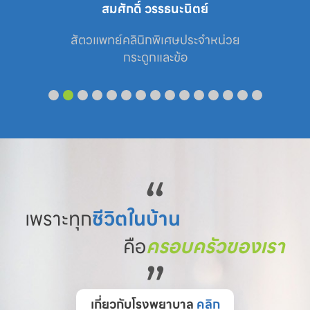
ภาณุพงศ์ ชินบุตร
ย

สัตวแพทย์ประจำหน่วย

ศัลยกรรม
“
เพราะทุก
ชีวิตในบ้าน
คือ
ครอบครัวของเรา
”
เกี่ยวกับโรงพยาบาล
คลิก