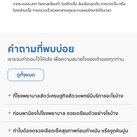
จากระบบประสาท โพแทสเซียมต่ำ โรคติดเชื้อ ลิ่มเลือดอุดตัน การบาดเจ็บ หรือ
โรคกล้ามเนื้อ การตรวจเร็วช่วยหาสาเหตุและวางแผนรักษาได้ทันเวลา
คำถามที่พบบ่อย
เรารวมคำตอบไว้ให้แล้ว เพื่อความสบายใจของเจ้าของทุกท่าน
ดูทั้งหมด
ที่โรงพยาบาลสัตว์เศรษฐกิจสัตวแพทย์มีบริการอะไรบ้าง
ก่อนพาน้องไปโรงพยาบาล ควรเตรียมตัวอย่างไรบ้าง
ทำไมต้องตรวจเลือดเช็คสุขภาพก่อนทำหมัน หรือขูดหินปูน