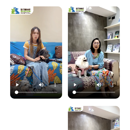
เชื้อราที่ผิวหนัง" ซึ่ง
มาฟังคุณหมอแนนอ
นอกจากจะกวนใจ
มาฟังคำแนะนำดีๆ
ธิบายชัดๆ ว่าอาการ
น้องแมวแล้ว ยังอาจ
จากคุณหมอนิว โรง
แค่ไหนเรียกว่าปกติ
ติดต่อมาสู่ทาสอย่าง
พยาบาลสัตว์
อาการแค่ไหนเข้าขั้น
เราได้ด้วยนะ!
เศรษฐกิจสัตวแพทย์
วิกฤต พร้อมวิธีการ
ถึงสาเหตุและขั้นตอน
ดูแลเบื้องต้นที่ถูก
วันนี้คุณหมอจ๊อบ
การรักษาที่ถูกต้อง
ต้อง เพื่อให้ลูกรัก
ต
(น.สพ.ธนภัทร
กันครับ เพราะความ
ของคุณกลับมาแข็ง
สุนทร) จากโรง
สุขของลูกรัก คือ
แรงสดใสเหมือนเดิม
พยาบาลสัตว์
หัวใจสำคัญของเรา
ค่ะ 💛
ใ
เศรษฐกิจสัตวแพทย์
💛
ว
จะมาแชร์ความรู้แบบ
💛 Setthakit
เน้นๆ เรื่อง:
💛 Setthakit
Animal Hospital
✅ สังเกตอาการแบบ
Animal Hospital
“รักลูกคุณเหมือนที่
ไหนที่เป็นเชื้อรา
“รักลูกคุณเหมือนที่
คุณรัก เราจะดูแล
เ
✅ สาเหตุที่ทำให้น้อง
คุณรัก เราจะดูแล
ความสุขของคุณให้
แมวติดเชื้อ
ความสุขของคุณให้
อยู่กับคุณไปอีก
(ความชื้น, ภูมิคุ้มกัน
อยู่กับคุณไปอีก
อย่างยาวนาน”
แ
ต่ำ, การสัมผัส)
อย่างยาวนาน”
✅ แนวทางการรักษา
📆 สอบถาม/นัด
ที่ถูกต้อง (ยากิน,
📆 สอบถาม/นัด
หมายสัตวแพทย์ล่วง
เ
ยาทา, แชมพูฆ่าเชื้อ)
หมายสัตวแพทย์ล่วง
หน้าได้ที่นี่
✅ เคล็ดลับการดูแล
หน้าได้ที่นี่
🕗 เปิดบริการทุกวัน
และป้องกันไม่ให้กลับ
🕗 เปิดบริการทุกวัน
เวลา 08.00–
มาเป็นซ้ำ
เวลา 08.00–
22.00 น.