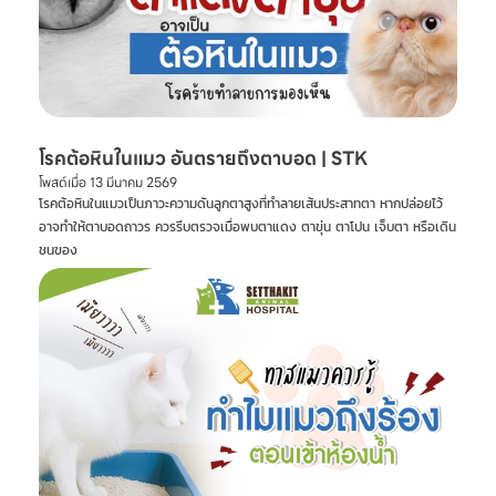
โรคต้อหินในแมว อันตรายถึงตาบอด | STK
โพสต์เมื่อ
13 มีนาคม 2569
โรคต้อหินในแมวเป็นภาวะความดันลูกตาสูงที่ทำลายเส้นประสาทตา หากปล่อยไว้
อาจทำให้ตาบอดถาวร ควรรีบตรวจเมื่อพบตาแดง ตาขุ่น ตาโปน เจ็บตา หรือเดิน
ชนของ