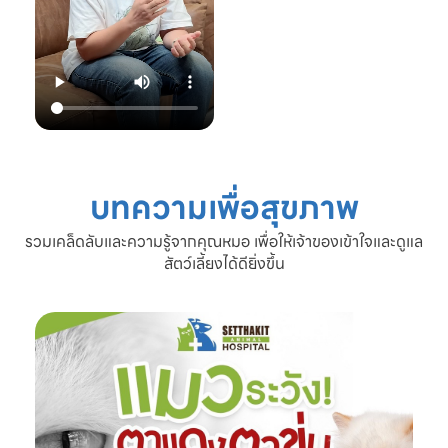
22.00 น.
📞 โทร: 02-809-
2372 , 086-328-
3781
💬 Line OA:
https://lin.ee/Srb
9Lcc
🌐 Website:
www.setthakitan
imalhospital.com
บทความเพื่อสุขภาพ
#เชื้อราแมว #โรค
ผิวหนังแมว #แมว
รวมเคล็ดลับและความรู้จากคุณหมอ เพื่อให้เจ้าของเข้าใจและดูแล
ขนร่วง #ดูแลแมว
สัตว์เลี้ยงได้ดียิ่งขึ้น
#ทาสแมว #โรง
พยาบาลสัตว์
เศรษฐกิจสัตวแพทย์
#SetthakitAnima
lHospital #หมอจ๊
อบ #CatFineDay
#สุขภาพแมว