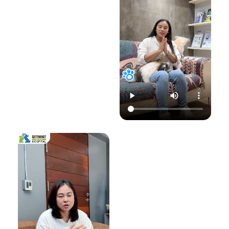
22.00 น.
📞 โทร : 02-809-
อย่าปล่อยให้เชื้อรา
📞 โทร : 02-809-
2372 , 086-328-
ทำลายความสุขของ
2372 , 086-328-
3781
น้องแมวและคุณ! รับ
3781
💬 Line OA :
ด
ชมวิดีโอเพื่อเตรียม
💬 Line OA :
https://lin.ee/Srb
ป
รับมือไปพร้อมกันนะ
https://lin.ee/Srb
9Lcc
คะ 💛
9Lcc
🌐 Website:
#เตือนภัยสัตว์เลี้ยง
ติดต่อเราเพื่อสุขภาพ
www.setthakitan
#แมวป่วย #วัคซีน
ที่ดีของสัตว์เลี้ยง
imalhospital.com
แมว #หมอแมว
💛 โรงพยาบาลสัตว์
#โรงพยาบาลสัตว์
เศรษฐกิจสัตวแพทย์
#โรงพยาบาลสัตว์
#โรคติดต่อในแมว
(Setthakit
เศรษฐกิจสัตวแพทย์
#จามบ่อย
Animal Hospital)
#โรคลมชักในแมว
“รักลูกคุณเหมือนที่
#แมวชัก #สุขภาพ
คุณรัก เราจะดูแล
แมว #หมอแมว
ความสุขของคุณให้
#ศูนย์
อยู่กับคุณไปอีก
โรคระบบประสาท
อย่างยาวนาน”
สัตว์เลี้ยง #ดูแล
สัตว์เลี้ยง #ทาสแมว
📆 สอบถาม/นัด
#CatEpilepsy
หมายสัตวแพทย์ล่วง
#SetthakitAnima
หน้าได้ที่นี่:
lHospital
🕗 เปิดบริการทุกวัน
เวลา 08.00–