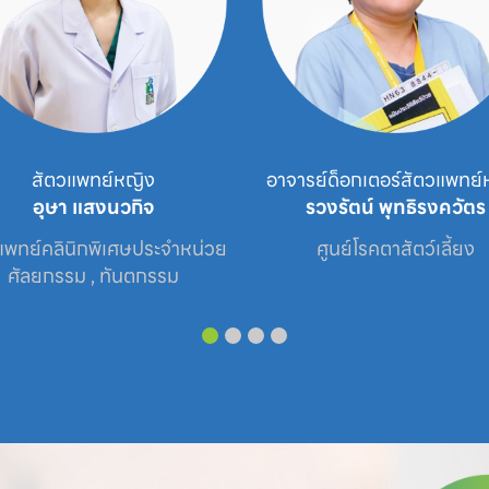
สัตวแพทย์หญิง
อาจารย์ด็อกเตอร์สัตวแพทย์
อุษา แสงนวกิจ
รวงรัตน์ พุทธิรงควัตร
แพทย์คลินิกพิเศษประจำหน่วย

ศูนย์โรคตาสัตว์เลี้ยง
ศัลยกรรม , ทันตกรรม