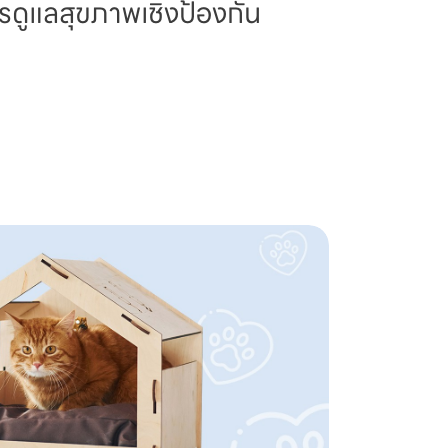
รดูแลสุขภาพเชิงป้องกัน