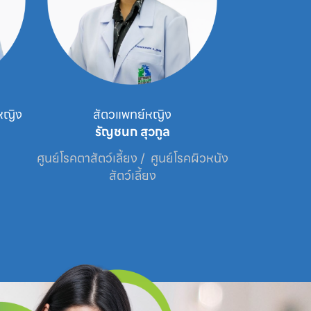
หญิง
สัตวแพทย์หญิง
นาย
รัญชนก สุวกูล
กระว
ศูนย์โรคตาสัตว์เลี้ยง /  ศูนย์โรคผิวหนัง
ศูนย
สัตว์เลี้ยง