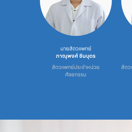
ัตวแพทย์
นายสัตวแพทย์
ธนะนิตย์
ภาณุพงศ์ ชินบุตร
เศษประจำหน่วย

สัตวแพทย์ประจำหน่วย

สัตว
ะข้อ
ศัลยกรรม