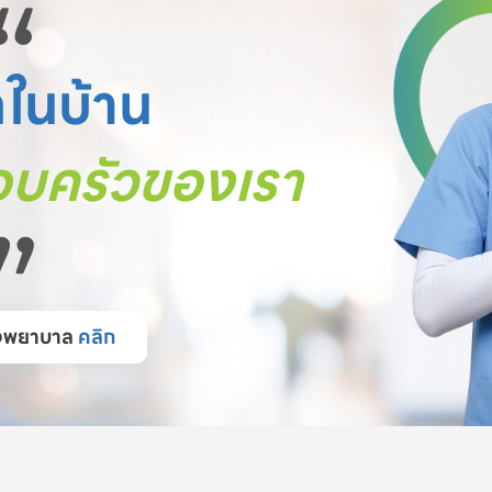
“
ตในบ้าน
บครัวของเรา
”
โรงพยาบาล
คลิก