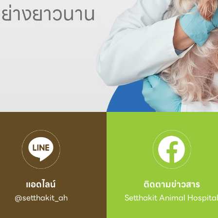
แอดไลน์
ติดตามข่าวสาร
@setthakit_ah
Setthakit Animal Hospita