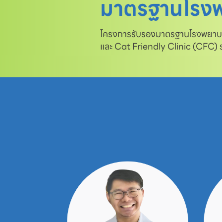
มาตรฐานโรงพ
โครงการรับรองมาตรฐานโรงพยาบาล
และ Cat Friendly Clinic (CFC)