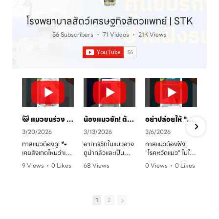
โรงพยาบาลสัตว์เศรษฐกิจสัตวแพทย์ | STK
56 Subscribers
•
71 Videos
•
21K Views
🐱 แมวขนร่วง เป็นวงแดง? ระวัง! "เชื้อราแมว" ตัวร้าย พร้อมวิธีรักษาและป้องกันโดยคุณหมอจ๊อบ
น้องแมวชัก! ต้องทำยังไง? 🚑 คู่มือสังเกตอาการและการดูแลเบื้องต้น
อย่าปล่อยให้ "หวัดแมว" พรากความสุข! เช็กอาการและวิธีรับมือก่อนสายเกินไป 🐈⚠️
3/20/2026
3/13/2026
3/6/2026
ทาสแมวต้องดู! 🐾
อาการชักในแมวอาจ
ทาสแมวต้องฟัง!
เคยสังเกตไหมว่าเจ้า
ดูน่ากลัวและเป็น
"โรคหวัดแมว" ไม่ใช่
ตัวแสบที่บ้านมี
อันตรายต่อระบบ
เรื่องเล่นๆ โดยเฉพาะ
9 Views
•
0 Likes
68 Views
0 Views
•
0 Likes
อาการขนร่วงเป็น
ประสาทได้มากกว่าที่
ในบ้านที่เลี้ยงหลาย
ก
•
0 Comments
•
0 Likes
•
0 Comments
หย่อมๆ ผิวหนังมีวง
คิด! หากพบอาการ
ตัว หรือน้องแมวที่
ค
•
0 Comments
แดง หรือเกาผิดปกติ
ชัก ไม่ว่าจะทั้งตัว
ยังไม่ได้ทำวัคซีน
หรือเปล่า? อาการ
หรือเฉพาะจุด ควรรีบ
อากาศเปลี่ยนทีไร
1
2
เหล่านี้อาจเป็น
ปรึกษาสัตวแพทย์
ใจคอไม่ดีทุกที
สัญญาณของ "โรค
ทันที