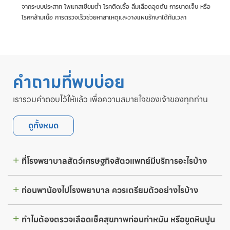
จากระบบประสาท โพแทสเซียมต่ำ โรคติดเชื้อ ลิ่มเลือดอุดตัน การบาดเจ็บ หรือ
โรคกล้ามเนื้อ การตรวจเร็วช่วยหาสาเหตุและวางแผนรักษาได้ทันเวลา
คำถามที่พบบ่อย
เรารวมคำตอบไว้ให้แล้ว เพื่อความสบายใจของเจ้าของทุกท่าน
ดูทั้งหมด
ที่โรงพยาบาลสัตว์เศรษฐกิจสัตวแพทย์มีบริการอะไรบ้าง
ก่อนพาน้องไปโรงพยาบาล ควรเตรียมตัวอย่างไรบ้าง
ทำไมต้องตรวจเลือดเช็คสุขภาพก่อนทำหมัน หรือขูดหินปูน