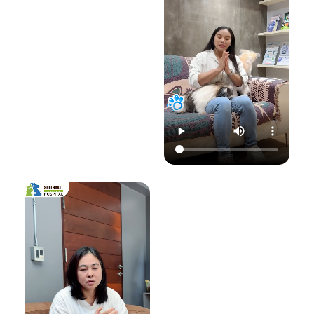
22.00 น.
📞 โทร : 02-809-
อย่าปล่อยให้เชื้อรา
📞 โทร : 02-809-
2372 , 086-328-
ทำลายความสุขของ
2372 , 086-328-
3781
น้องแมวและคุณ! รับ
3781
💬 Line OA :
ด
ชมวิดีโอเพื่อเตรียม
💬 Line OA :
https://lin.ee/Srb
ป
รับมือไปพร้อมกันนะ
https://lin.ee/Srb
9Lcc
คะ 💛
9Lcc
🌐 Website:
#เตือนภัยสัตว์เลี้ยง
ติดต่อเราเพื่อสุขภาพ
www.setthakitan
#แมวป่วย #วัคซีน
ที่ดีของสัตว์เลี้ยง
imalhospital.com
แมว #หมอแมว
💛 โรงพยาบาลสัตว์
#โรงพยาบาลสัตว์
เศรษฐกิจสัตวแพทย์
#โรงพยาบาลสัตว์
#โรคติดต่อในแมว
(Setthakit
เศรษฐกิจสัตวแพทย์
#จามบ่อย
Animal Hospital)
#โรคลมชักในแมว
“รักลูกคุณเหมือนที่
#แมวชัก #สุขภาพ
คุณรัก เราจะดูแล
แมว #หมอแมว
ความสุขของคุณให้
#ศูนย์
อยู่กับคุณไปอีก
โรคระบบประสาท
อย่างยาวนาน”
สัตว์เลี้ยง #ดูแล
สัตว์เลี้ยง #ทาสแมว
📆 สอบถาม/นัด
#CatEpilepsy
หมายสัตวแพทย์ล่วง
#SetthakitAnima
หน้าได้ที่นี่:
lHospital
🕗 เปิดบริการทุกวัน
เวลา 08.00–