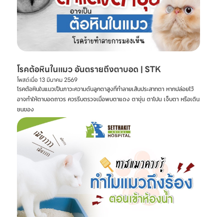
โรคต้อหินในแมว อันตรายถึงตาบอด | STK
โพสต์เมื่อ
13 มีนาคม 2569
โรคต้อหินในแมวเป็นภาวะความดันลูกตาสูงที่ทำลายเส้นประสาทตา หากปล่อยไว้
อาจทำให้ตาบอดถาวร ควรรีบตรวจเมื่อพบตาแดง ตาขุ่น ตาโปน เจ็บตา หรือเดิน
ชนของ