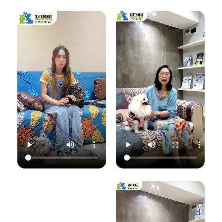
เชื้อราที่ผิวหนัง" ซึ่ง
มาฟังคุณหมอแนนอ
นอกจากจะกวนใจ
มาฟังคำแนะนำดีๆ
ธิบายชัดๆ ว่าอาการ
น้องแมวแล้ว ยังอาจ
จากคุณหมอนิว โรง
แค่ไหนเรียกว่าปกติ
ติดต่อมาสู่ทาสอย่าง
พยาบาลสัตว์
อาการแค่ไหนเข้าขั้น
เราได้ด้วยนะ!
เศรษฐกิจสัตวแพทย์
วิกฤต พร้อมวิธีการ
ถึงสาเหตุและขั้นตอน
ดูแลเบื้องต้นที่ถูก
วันนี้คุณหมอจ๊อบ
การรักษาที่ถูกต้อง
ต้อง เพื่อให้ลูกรัก
ต
(น.สพ.ธนภัทร
กันครับ เพราะความ
ของคุณกลับมาแข็ง
สุนทร) จากโรง
สุขของลูกรัก คือ
แรงสดใสเหมือนเดิม
พยาบาลสัตว์
หัวใจสำคัญของเรา
ค่ะ 💛
ใ
เศรษฐกิจสัตวแพทย์
💛
ว
จะมาแชร์ความรู้แบบ
💛 Setthakit
เน้นๆ เรื่อง:
💛 Setthakit
Animal Hospital
✅ สังเกตอาการแบบ
Animal Hospital
“รักลูกคุณเหมือนที่
ไหนที่เป็นเชื้อรา
“รักลูกคุณเหมือนที่
คุณรัก เราจะดูแล
เ
✅ สาเหตุที่ทำให้น้อง
คุณรัก เราจะดูแล
ความสุขของคุณให้
แมวติดเชื้อ
ความสุขของคุณให้
อยู่กับคุณไปอีก
(ความชื้น, ภูมิคุ้มกัน
อยู่กับคุณไปอีก
อย่างยาวนาน”
แ
ต่ำ, การสัมผัส)
อย่างยาวนาน”
✅ แนวทางการรักษา
📆 สอบถาม/นัด
ที่ถูกต้อง (ยากิน,
📆 สอบถาม/นัด
หมายสัตวแพทย์ล่วง
เ
ยาทา, แชมพูฆ่าเชื้อ)
หมายสัตวแพทย์ล่วง
หน้าได้ที่นี่
✅ เคล็ดลับการดูแล
หน้าได้ที่นี่
🕗 เปิดบริการทุกวัน
และป้องกันไม่ให้กลับ
🕗 เปิดบริการทุกวัน
เวลา 08.00–
มาเป็นซ้ำ
เวลา 08.00–
22.00 น.