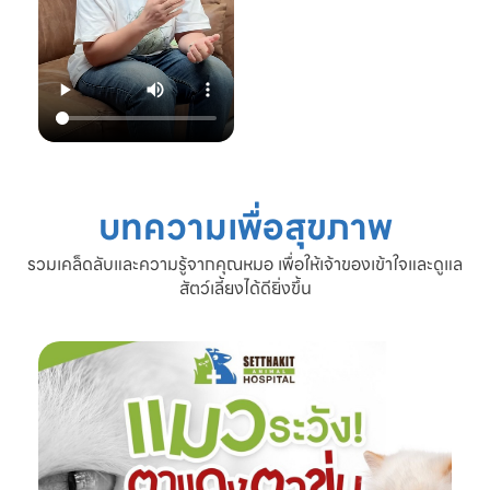
22.00 น.
📞 โทร: 02-809-
2372 , 086-328-
3781
💬 Line OA:
https://lin.ee/Srb
9Lcc
🌐 Website:
www.setthakitan
imalhospital.com
บทความเพื่อสุขภาพ
#เชื้อราแมว #โรค
ผิวหนังแมว #แมว
รวมเคล็ดลับและความรู้จากคุณหมอ เพื่อให้เจ้าของเข้าใจและดูแล
ขนร่วง #ดูแลแมว
สัตว์เลี้ยงได้ดียิ่งขึ้น
#ทาสแมว #โรง
พยาบาลสัตว์
เศรษฐกิจสัตวแพทย์
#SetthakitAnima
lHospital #หมอจ๊
อบ #CatFineDay
#สุขภาพแมว