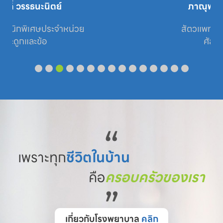
ภาณุพงศ์ ชินบุตร
สัตวแพทย์ประจำหน่วย

ศัลยกรรม
“
เพราะทุก
ชีวิตในบ้าน
คือ
ครอบครัวของเรา
”
เกี่ยวกับโรงพยาบาล
คลิก