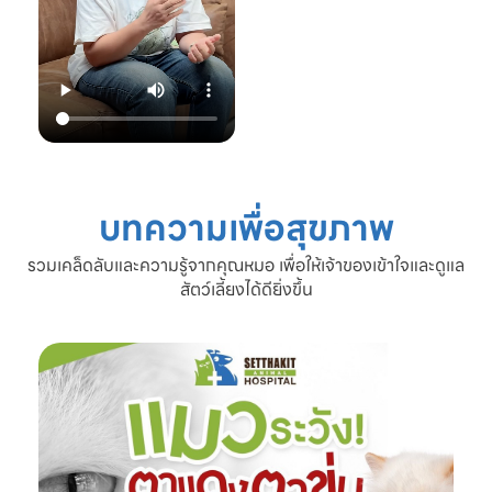
22.00 น.
📞 โทร: 02-809-
2372 , 086-328-
3781
💬 Line OA:
https://lin.ee/Srb
9Lcc
🌐 Website:
www.setthakitan
imalhospital.com
บทความเพื่อสุขภาพ
#เชื้อราแมว #โรค
ผิวหนังแมว #แมว
รวมเคล็ดลับและความรู้จากคุณหมอ เพื่อให้เจ้าของเข้าใจและดูแล
ขนร่วง #ดูแลแมว
สัตว์เลี้ยงได้ดียิ่งขึ้น
#ทาสแมว #โรง
พยาบาลสัตว์
เศรษฐกิจสัตวแพทย์
#SetthakitAnima
lHospital #หมอจ๊
อบ #CatFineDay
#สุขภาพแมว