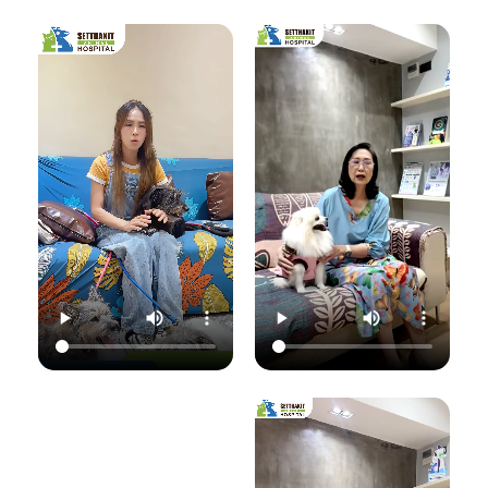
เชื้อราที่ผิวหนัง" ซึ่ง
มาฟังคุณหมอแนนอ
นอกจากจะกวนใจ
มาฟังคำแนะนำดีๆ
ธิบายชัดๆ ว่าอาการ
น้องแมวแล้ว ยังอาจ
จากคุณหมอนิว โรง
แค่ไหนเรียกว่าปกติ
ติดต่อมาสู่ทาสอย่าง
พยาบาลสัตว์
อาการแค่ไหนเข้าขั้น
เราได้ด้วยนะ!
เศรษฐกิจสัตวแพทย์
วิกฤต พร้อมวิธีการ
ถึงสาเหตุและขั้นตอน
ดูแลเบื้องต้นที่ถูก
วันนี้คุณหมอจ๊อบ
การรักษาที่ถูกต้อง
ต้อง เพื่อให้ลูกรัก
ต
(น.สพ.ธนภัทร
กันครับ เพราะความ
ของคุณกลับมาแข็ง
สุนทร) จากโรง
สุขของลูกรัก คือ
แรงสดใสเหมือนเดิม
พยาบาลสัตว์
หัวใจสำคัญของเรา
ค่ะ 💛
ใ
เศรษฐกิจสัตวแพทย์
💛
ว
จะมาแชร์ความรู้แบบ
💛 Setthakit
เน้นๆ เรื่อง:
💛 Setthakit
Animal Hospital
✅ สังเกตอาการแบบ
Animal Hospital
“รักลูกคุณเหมือนที่
ไหนที่เป็นเชื้อรา
“รักลูกคุณเหมือนที่
คุณรัก เราจะดูแล
เ
✅ สาเหตุที่ทำให้น้อง
คุณรัก เราจะดูแล
ความสุขของคุณให้
แมวติดเชื้อ
ความสุขของคุณให้
อยู่กับคุณไปอีก
(ความชื้น, ภูมิคุ้มกัน
อยู่กับคุณไปอีก
อย่างยาวนาน”
แ
ต่ำ, การสัมผัส)
อย่างยาวนาน”
✅ แนวทางการรักษา
📆 สอบถาม/นัด
ที่ถูกต้อง (ยากิน,
📆 สอบถาม/นัด
หมายสัตวแพทย์ล่วง
เ
ยาทา, แชมพูฆ่าเชื้อ)
หมายสัตวแพทย์ล่วง
หน้าได้ที่นี่
✅ เคล็ดลับการดูแล
หน้าได้ที่นี่
🕗 เปิดบริการทุกวัน
และป้องกันไม่ให้กลับ
🕗 เปิดบริการทุกวัน
เวลา 08.00–
มาเป็นซ้ำ
เวลา 08.00–
22.00 น.