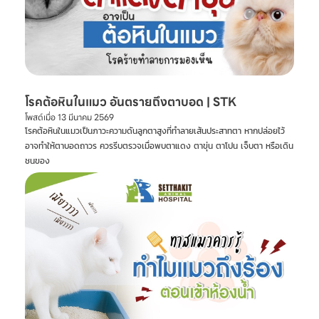
โรคต้อหินในแมว อันตรายถึงตาบอด | STK
โพสต์เมื่อ
13 มีนาคม 2569
โรคต้อหินในแมวเป็นภาวะความดันลูกตาสูงที่ทำลายเส้นประสาทตา หากปล่อยไว้
อาจทำให้ตาบอดถาวร ควรรีบตรวจเมื่อพบตาแดง ตาขุ่น ตาโปน เจ็บตา หรือเดิน
ชนของ