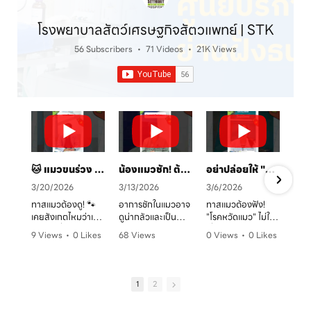
โรงพยาบาลสัตว์เศรษฐกิจสัตวแพทย์ | STK
56 Subscribers
•
71 Videos
•
21K Views
🐱 แมวขนร่วง เป็นวงแดง? ระวัง! "เชื้อราแมว" ตัวร้าย พร้อมวิธีรักษาและป้องกันโดยคุณหมอจ๊อบ
น้องแมวชัก! ต้องทำยังไง? 🚑 คู่มือสังเกตอาการและการดูแลเบื้องต้น
อย่าปล่อยให้ "หวัดแมว" พรากความสุข! เช็กอาการและวิธีรับมือก่อนสายเกินไป 🐈⚠️
3/20/2026
3/13/2026
3/6/2026
ทาสแมวต้องดู! 🐾
อาการชักในแมวอาจ
ทาสแมวต้องฟัง!
เคยสังเกตไหมว่าเจ้า
ดูน่ากลัวและเป็น
"โรคหวัดแมว" ไม่ใช่
ตัวแสบที่บ้านมี
อันตรายต่อระบบ
เรื่องเล่นๆ โดยเฉพาะ
9 Views
•
0 Likes
68 Views
0 Views
•
0 Likes
อาการขนร่วงเป็น
ประสาทได้มากกว่าที่
ในบ้านที่เลี้ยงหลาย
ก
•
0 Comments
•
0 Likes
•
0 Comments
หย่อมๆ ผิวหนังมีวง
คิด! หากพบอาการ
ตัว หรือน้องแมวที่
ค
•
0 Comments
แดง หรือเกาผิดปกติ
ชัก ไม่ว่าจะทั้งตัว
ยังไม่ได้ทำวัคซีน
หรือเปล่า? อาการ
หรือเฉพาะจุด ควรรีบ
อากาศเปลี่ยนทีไร
1
2
เหล่านี้อาจเป็น
ปรึกษาสัตวแพทย์
ใจคอไม่ดีทุกที
สัญญาณของ "โรค
ทันที