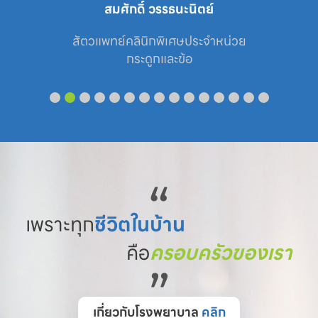
ภาณุพงศ์ ชินบุตร
สัตวแพทย์ประจำหน่วย

ศัลยกรรม
“
เพราะทุก
ชีวิตในบ้าน
คือ
ครอบครัวของเรา
”
เกี่ยวกับโรงพยาบาล
คลิก