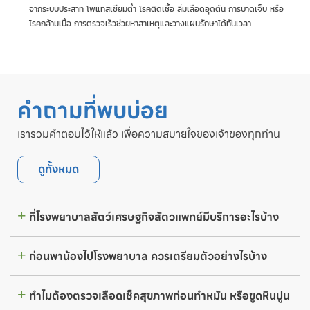
จากระบบประสาท โพแทสเซียมต่ำ โรคติดเชื้อ ลิ่มเลือดอุดตัน การบาดเจ็บ หรือ
โรคกล้ามเนื้อ การตรวจเร็วช่วยหาสาเหตุและวางแผนรักษาได้ทันเวลา
คำถามที่พบบ่อย
เรารวมคำตอบไว้ให้แล้ว เพื่อความสบายใจของเจ้าของทุกท่าน
ดูทั้งหมด
ที่โรงพยาบาลสัตว์เศรษฐกิจสัตวแพทย์มีบริการอะไรบ้าง
ก่อนพาน้องไปโรงพยาบาล ควรเตรียมตัวอย่างไรบ้าง
ทำไมต้องตรวจเลือดเช็คสุขภาพก่อนทำหมัน หรือขูดหินปูน