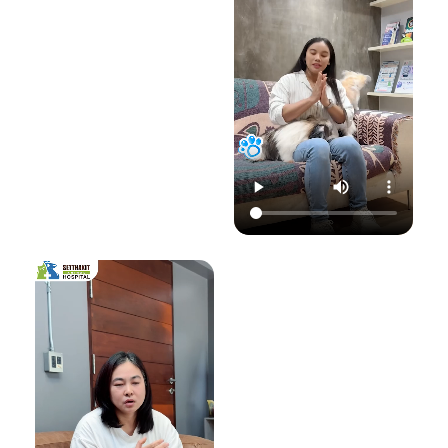
22.00 น.
📞 โทร : 02-809-
อย่าปล่อยให้เชื้อรา
📞 โทร : 02-809-
2372 , 086-328-
ทำลายความสุขของ
2372 , 086-328-
3781
น้องแมวและคุณ! รับ
3781
💬 Line OA :
ด
ชมวิดีโอเพื่อเตรียม
💬 Line OA :
https://lin.ee/Srb
ป
รับมือไปพร้อมกันนะ
https://lin.ee/Srb
9Lcc
คะ 💛
9Lcc
🌐 Website:
#เตือนภัยสัตว์เลี้ยง
ติดต่อเราเพื่อสุขภาพ
www.setthakitan
#แมวป่วย #วัคซีน
ที่ดีของสัตว์เลี้ยง
imalhospital.com
แมว #หมอแมว
💛 โรงพยาบาลสัตว์
#โรงพยาบาลสัตว์
เศรษฐกิจสัตวแพทย์
#โรงพยาบาลสัตว์
#โรคติดต่อในแมว
(Setthakit
เศรษฐกิจสัตวแพทย์
#จามบ่อย
Animal Hospital)
#โรคลมชักในแมว
“รักลูกคุณเหมือนที่
#แมวชัก #สุขภาพ
คุณรัก เราจะดูแล
แมว #หมอแมว
ความสุขของคุณให้
#ศูนย์
อยู่กับคุณไปอีก
โรคระบบประสาท
อย่างยาวนาน”
สัตว์เลี้ยง #ดูแล
สัตว์เลี้ยง #ทาสแมว
📆 สอบถาม/นัด
#CatEpilepsy
หมายสัตวแพทย์ล่วง
#SetthakitAnima
หน้าได้ที่นี่:
lHospital
🕗 เปิดบริการทุกวัน
เวลา 08.00–