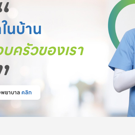
“
ตในบ้าน
บครัวของเรา
”
โรงพยาบาล
คลิก