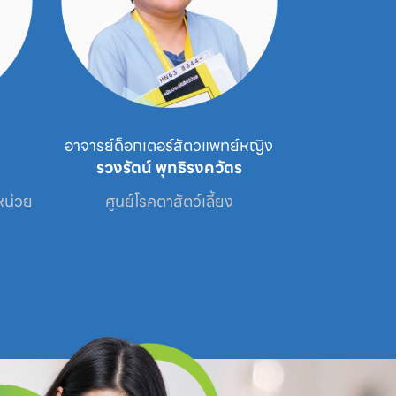
อาจารย์ด็อกเตอร์สัตวแพทย์หญิง
สัตวแ
รวงรัตน์ พุทธิรงควัตร
รัญชน
่วย

ศูนย์โรคตาสัตว์เลี้ยง
ศูนย์โรคตาสัตว์เลี
สัต