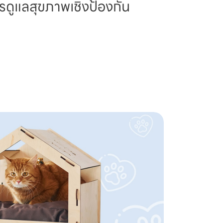
รดูแลสุขภาพเชิงป้องกัน