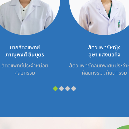
นายสัตวแพทย์
สัตวแพทย์หญิง
ภาณุพงศ์ ชินบุตร
อุษา แสงนวกิจ
สัตวแพทย์ประจำหน่วย

สัตวแพทย์คลินิกพิเศษประจำหน
ศัลยกรรม
ศัลยกรรม , ทันตกรรม