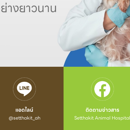
แอดไลน์
ติดตามข่าวสาร
@setthakit_ah
Setthakit Animal Hospita