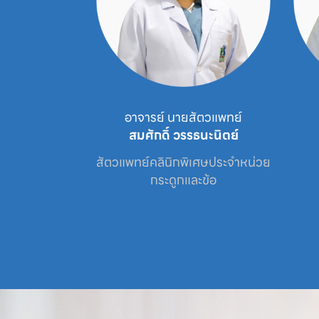
 นายสัตวแพทย์
อาจารย์ นายสัตวแพทย์
รัตน์
สมศักดิ์ วรรธนะนิตย์
ษประจำหน่วย

สัตวแพทย์คลินิกพิเศษประจำหน่วย

ข้อ
กระดูกและข้อ