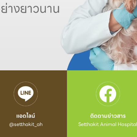
แอดไลน์
ติดตามข่าวสาร
@setthakit_ah
Setthakit Animal Hospita