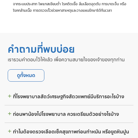
จากระบบประสาท โพแทสเซียมต่ำ โรคติดเชื้อ ลิ่มเลือดอุดตัน การบาดเจ็บ หรือ
โรคกล้ามเนื้อ การตรวจเร็วช่วยหาสาเหตุและวางแผนรักษาได้ทันเวลา
คำถามที่พบบ่อย
เรารวมคำตอบไว้ให้แล้ว เพื่อความสบายใจของเจ้าของทุกท่าน
ดูทั้งหมด
ที่โรงพยาบาลสัตว์เศรษฐกิจสัตวแพทย์มีบริการอะไรบ้าง
ก่อนพาน้องไปโรงพยาบาล ควรเตรียมตัวอย่างไรบ้าง
ทำไมต้องตรวจเลือดเช็คสุขภาพก่อนทำหมัน หรือขูดหินปูน