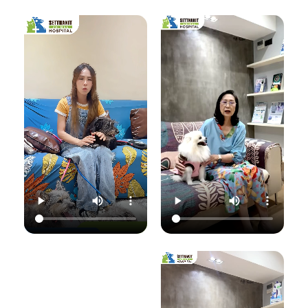
เชื้อราที่ผิวหนัง" ซึ่ง
มาฟังคุณหมอแนนอ
นอกจากจะกวนใจ
มาฟังคำแนะนำดีๆ
ธิบายชัดๆ ว่าอาการ
น้องแมวแล้ว ยังอาจ
จากคุณหมอนิว โรง
แค่ไหนเรียกว่าปกติ
ติดต่อมาสู่ทาสอย่าง
พยาบาลสัตว์
อาการแค่ไหนเข้าขั้น
เราได้ด้วยนะ!
เศรษฐกิจสัตวแพทย์
วิกฤต พร้อมวิธีการ
ถึงสาเหตุและขั้นตอน
ดูแลเบื้องต้นที่ถูก
วันนี้คุณหมอจ๊อบ
การรักษาที่ถูกต้อง
ต้อง เพื่อให้ลูกรัก
ต
(น.สพ.ธนภัทร
กันครับ เพราะความ
ของคุณกลับมาแข็ง
สุนทร) จากโรง
สุขของลูกรัก คือ
แรงสดใสเหมือนเดิม
พยาบาลสัตว์
หัวใจสำคัญของเรา
ค่ะ 💛
ใ
เศรษฐกิจสัตวแพทย์
💛
ว
จะมาแชร์ความรู้แบบ
💛 Setthakit
เน้นๆ เรื่อง:
💛 Setthakit
Animal Hospital
✅ สังเกตอาการแบบ
Animal Hospital
“รักลูกคุณเหมือนที่
ไหนที่เป็นเชื้อรา
“รักลูกคุณเหมือนที่
คุณรัก เราจะดูแล
เ
✅ สาเหตุที่ทำให้น้อง
คุณรัก เราจะดูแล
ความสุขของคุณให้
แมวติดเชื้อ
ความสุขของคุณให้
อยู่กับคุณไปอีก
(ความชื้น, ภูมิคุ้มกัน
อยู่กับคุณไปอีก
อย่างยาวนาน”
แ
ต่ำ, การสัมผัส)
อย่างยาวนาน”
✅ แนวทางการรักษา
📆 สอบถาม/นัด
ที่ถูกต้อง (ยากิน,
📆 สอบถาม/นัด
หมายสัตวแพทย์ล่วง
เ
ยาทา, แชมพูฆ่าเชื้อ)
หมายสัตวแพทย์ล่วง
หน้าได้ที่นี่
✅ เคล็ดลับการดูแล
หน้าได้ที่นี่
🕗 เปิดบริการทุกวัน
และป้องกันไม่ให้กลับ
🕗 เปิดบริการทุกวัน
เวลา 08.00–
มาเป็นซ้ำ
เวลา 08.00–
22.00 น.