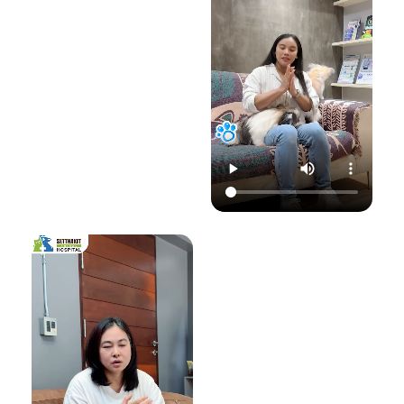
22.00 น.
📞 โทร : 02-809-
อย่าปล่อยให้เชื้อรา
📞 โทร : 02-809-
2372 , 086-328-
ทำลายความสุขของ
2372 , 086-328-
3781
น้องแมวและคุณ! รับ
3781
💬 Line OA :
ด
ชมวิดีโอเพื่อเตรียม
💬 Line OA :
https://lin.ee/Srb
ป
รับมือไปพร้อมกันนะ
https://lin.ee/Srb
9Lcc
คะ 💛
9Lcc
🌐 Website:
#เตือนภัยสัตว์เลี้ยง
ติดต่อเราเพื่อสุขภาพ
www.setthakitan
#แมวป่วย #วัคซีน
ที่ดีของสัตว์เลี้ยง
imalhospital.com
แมว #หมอแมว
💛 โรงพยาบาลสัตว์
#โรงพยาบาลสัตว์
เศรษฐกิจสัตวแพทย์
#โรงพยาบาลสัตว์
#โรคติดต่อในแมว
(Setthakit
เศรษฐกิจสัตวแพทย์
#จามบ่อย
Animal Hospital)
#โรคลมชักในแมว
“รักลูกคุณเหมือนที่
#แมวชัก #สุขภาพ
คุณรัก เราจะดูแล
แมว #หมอแมว
ความสุขของคุณให้
#ศูนย์
อยู่กับคุณไปอีก
โรคระบบประสาท
อย่างยาวนาน”
สัตว์เลี้ยง #ดูแล
สัตว์เลี้ยง #ทาสแมว
📆 สอบถาม/นัด
#CatEpilepsy
หมายสัตวแพทย์ล่วง
#SetthakitAnima
หน้าได้ที่นี่:
lHospital
🕗 เปิดบริการทุกวัน
เวลา 08.00–