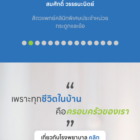
ภาณุพงศ์ ชินบุตร
สัตวแพทย์ประจำหน่วย

ศัลยกรรม
“
เพราะทุก
ชีวิตในบ้าน
คือ
ครอบครัวของเรา
”
เกี่ยวกับโรงพยาบาล
คลิก