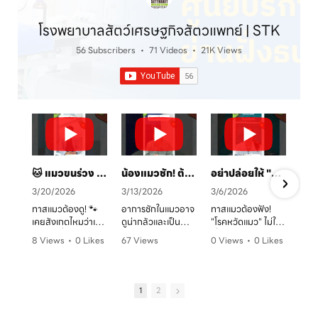
โรงพยาบาลสัตว์เศรษฐกิจสัตวแพทย์ | STK
56 Subscribers
•
71 Videos
•
21K Views
🐱 แมวขนร่วง เป็นวงแดง? ระวัง! "เชื้อราแมว" ตัวร้าย พร้อมวิธีรักษาและป้องกันโดยคุณหมอจ๊อบ
น้องแมวชัก! ต้องทำยังไง? 🚑 คู่มือสังเกตอาการและการดูแลเบื้องต้น
อย่าปล่อยให้ "หวัดแมว" พรากความสุข! เช็กอาการและวิธีรับมือก่อนสายเกินไป 🐈⚠️
3/20/2026
3/13/2026
3/6/2026
ทาสแมวต้องดู! 🐾
อาการชักในแมวอาจ
ทาสแมวต้องฟัง!
เคยสังเกตไหมว่าเจ้า
ดูน่ากลัวและเป็น
"โรคหวัดแมว" ไม่ใช่
ตัวแสบที่บ้านมี
อันตรายต่อระบบ
เรื่องเล่นๆ โดยเฉพาะ
8 Views
•
0 Likes
67 Views
0 Views
•
0 Likes
อาการขนร่วงเป็น
ประสาทได้มากกว่าที่
ในบ้านที่เลี้ยงหลาย
ก
•
0 Comments
•
0 Likes
•
0 Comments
หย่อมๆ ผิวหนังมีวง
คิด! หากพบอาการ
ตัว หรือน้องแมวที่
ค
•
0 Comments
แดง หรือเกาผิดปกติ
ชัก ไม่ว่าจะทั้งตัว
ยังไม่ได้ทำวัคซีน
หรือเปล่า? อาการ
หรือเฉพาะจุด ควรรีบ
อากาศเปลี่ยนทีไร
1
2
เหล่านี้อาจเป็น
ปรึกษาสัตวแพทย์
ใจคอไม่ดีทุกที
สัญญาณของ "โรค
ทันที