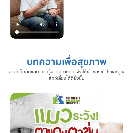
22.00 น.
📞 โทร: 02-809-
2372 , 086-328-
3781
💬 Line OA:
https://lin.ee/Srb
9Lcc
🌐 Website:
www.setthakitan
imalhospital.com
บทความเพื่อสุขภาพ
#เชื้อราแมว #โรค
ผิวหนังแมว #แมว
รวมเคล็ดลับและความรู้จากคุณหมอ เพื่อให้เจ้าของเข้าใจและดูแล
ขนร่วง #ดูแลแมว
สัตว์เลี้ยงได้ดียิ่งขึ้น
#ทาสแมว #โรง
พยาบาลสัตว์
เศรษฐกิจสัตวแพทย์
#SetthakitAnima
lHospital #หมอจ๊
อบ #CatFineDay
#สุขภาพแมว