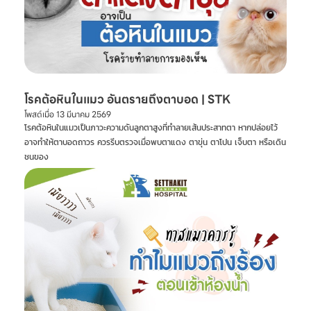
โรคต้อหินในแมว อันตรายถึงตาบอด | STK
โพสต์เมื่อ
13 มีนาคม 2569
โรคต้อหินในแมวเป็นภาวะความดันลูกตาสูงที่ทำลายเส้นประสาทตา หากปล่อยไว้
อาจทำให้ตาบอดถาวร ควรรีบตรวจเมื่อพบตาแดง ตาขุ่น ตาโปน เจ็บตา หรือเดิน
ชนของ