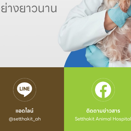
แอดไลน์
ติดตามข่าวสาร
@setthakit_ah
Setthakit Animal Hospita