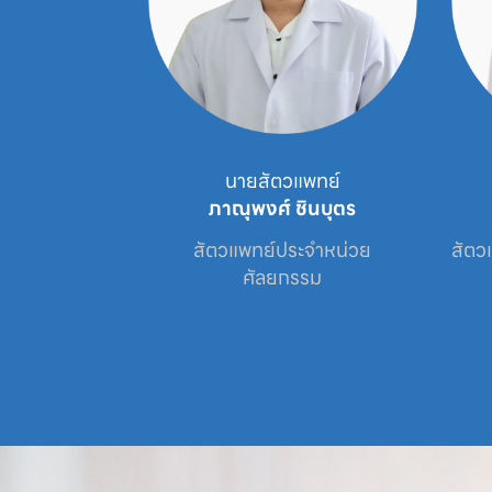
ัตวแพทย์
นายสัตวแพทย์
ธนะนิตย์
ภาณุพงศ์ ชินบุตร
เศษประจำหน่วย

สัตวแพทย์ประจำหน่วย

สัตว
ะข้อ
ศัลยกรรม