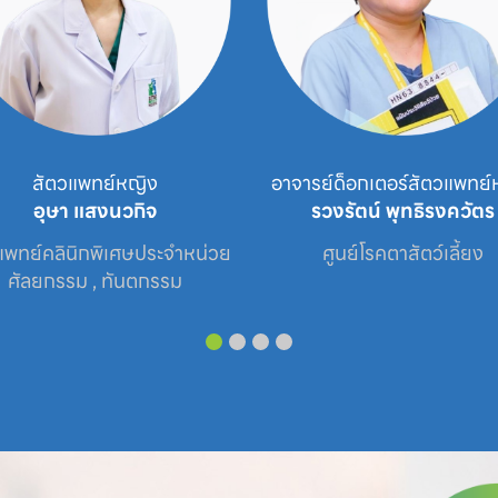
สัตวแพทย์หญิง
อาจารย์ด็อกเตอร์สัตวแพทย์
อุษา แสงนวกิจ
รวงรัตน์ พุทธิรงควัตร
แพทย์คลินิกพิเศษประจำหน่วย

ศูนย์โรคตาสัตว์เลี้ยง
ศัลยกรรม , ทันตกรรม