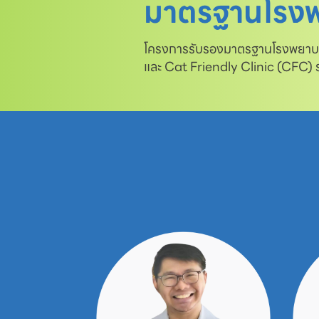
มาตรฐานโรงพ
โครงการรับรองมาตรฐานโรงพยาบาล
และ Cat Friendly Clinic (CFC)