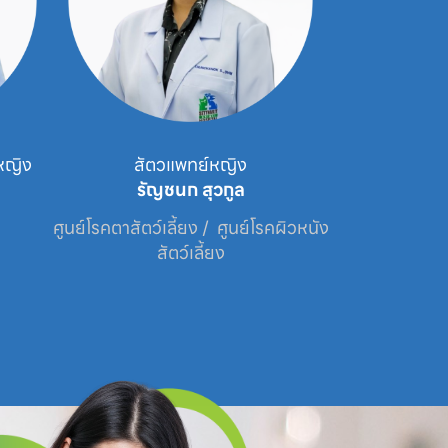
หญิง
สัตวแพทย์หญิง
นาย
รัญชนก สุวกูล
กระว
ศูนย์โรคตาสัตว์เลี้ยง /  ศูนย์โรคผิวหนัง
ศูนย
สัตว์เลี้ยง