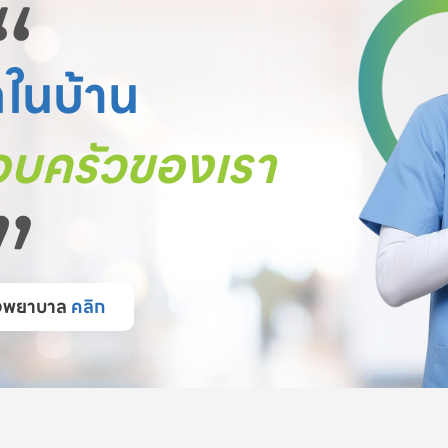
“
ตในบ้าน
บครัวของเรา
”
โรงพยาบาล
คลิก