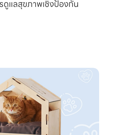
รดูแลสุขภาพเชิงป้องกัน