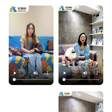
เชื้อราที่ผิวหนัง" ซึ่ง
มาฟังคุณหมอแนนอ
นอกจากจะกวนใจ
มาฟังคำแนะนำดีๆ
ธิบายชัดๆ ว่าอาการ
น้องแมวแล้ว ยังอาจ
จากคุณหมอนิว โรง
แค่ไหนเรียกว่าปกติ
ติดต่อมาสู่ทาสอย่าง
พยาบาลสัตว์
อาการแค่ไหนเข้าขั้น
เราได้ด้วยนะ!
เศรษฐกิจสัตวแพทย์
วิกฤต พร้อมวิธีการ
ถึงสาเหตุและขั้นตอน
ดูแลเบื้องต้นที่ถูก
วันนี้คุณหมอจ๊อบ
การรักษาที่ถูกต้อง
ต้อง เพื่อให้ลูกรัก
ต
(น.สพ.ธนภัทร
กันครับ เพราะความ
ของคุณกลับมาแข็ง
สุนทร) จากโรง
สุขของลูกรัก คือ
แรงสดใสเหมือนเดิม
พยาบาลสัตว์
หัวใจสำคัญของเรา
ค่ะ 💛
ใ
เศรษฐกิจสัตวแพทย์
💛
ว
จะมาแชร์ความรู้แบบ
💛 Setthakit
เน้นๆ เรื่อง:
💛 Setthakit
Animal Hospital
✅ สังเกตอาการแบบ
Animal Hospital
“รักลูกคุณเหมือนที่
ไหนที่เป็นเชื้อรา
“รักลูกคุณเหมือนที่
คุณรัก เราจะดูแล
เ
✅ สาเหตุที่ทำให้น้อง
คุณรัก เราจะดูแล
ความสุขของคุณให้
แมวติดเชื้อ
ความสุขของคุณให้
อยู่กับคุณไปอีก
(ความชื้น, ภูมิคุ้มกัน
อยู่กับคุณไปอีก
อย่างยาวนาน”
แ
ต่ำ, การสัมผัส)
อย่างยาวนาน”
✅ แนวทางการรักษา
📆 สอบถาม/นัด
ที่ถูกต้อง (ยากิน,
📆 สอบถาม/นัด
หมายสัตวแพทย์ล่วง
เ
ยาทา, แชมพูฆ่าเชื้อ)
หมายสัตวแพทย์ล่วง
หน้าได้ที่นี่
✅ เคล็ดลับการดูแล
หน้าได้ที่นี่
🕗 เปิดบริการทุกวัน
และป้องกันไม่ให้กลับ
🕗 เปิดบริการทุกวัน
เวลา 08.00–
มาเป็นซ้ำ
เวลา 08.00–
22.00 น.