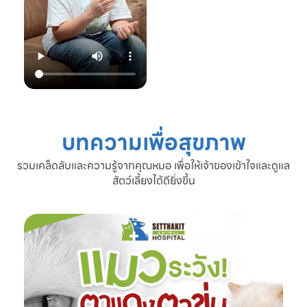
22.00 น.
📞 โทร: 02-809-
2372 , 086-328-
3781
💬 Line OA:
https://lin.ee/Srb
9Lcc
🌐 Website:
www.setthakitan
imalhospital.com
บทความเพื่อสุขภาพ
#เชื้อราแมว #โรค
ผิวหนังแมว #แมว
รวมเคล็ดลับและความรู้จากคุณหมอ เพื่อให้เจ้าของเข้าใจและดูแล
ขนร่วง #ดูแลแมว
สัตว์เลี้ยงได้ดียิ่งขึ้น
#ทาสแมว #โรง
พยาบาลสัตว์
เศรษฐกิจสัตวแพทย์
#SetthakitAnima
lHospital #หมอจ๊
อบ #CatFineDay
#สุขภาพแมว