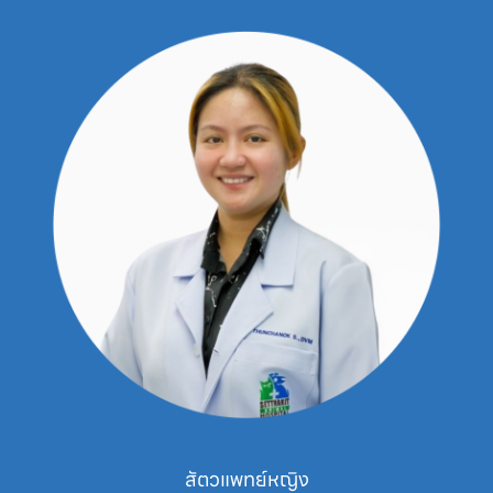
สัตวแพทย์หญิง