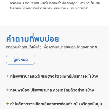
จากระบบประสาท โพแทสเซียมต่ำ โรคติดเชื้อ ลิ่มเลือดอุดตัน การบาดเจ็บ หรือ
โรคกล้ามเนื้อ การตรวจเร็วช่วยหาสาเหตุและวางแผนรักษาได้ทันเวลา
คำถามที่พบบ่อย
เรารวมคำตอบไว้ให้แล้ว เพื่อความสบายใจของเจ้าของทุกท่าน
ดูทั้งหมด
ที่โรงพยาบาลสัตว์เศรษฐกิจสัตวแพทย์มีบริการอะไรบ้าง
ก่อนพาน้องไปโรงพยาบาล ควรเตรียมตัวอย่างไรบ้าง
ทำไมต้องตรวจเลือดเช็คสุขภาพก่อนทำหมัน หรือขูดหินปูน