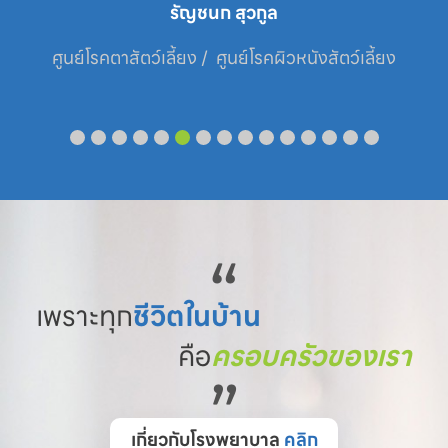
รัญชนก สุวกูล
ศูนย์โรคตาสัตว์เลี้ยง /  ศูนย์โรคผิวหนังสัตว์เลี้ยง
“
เพราะทุก
ชีวิตในบ้าน
คือ
ครอบครัวของเรา
”
เกี่ยวกับโรงพยาบาล
คลิก