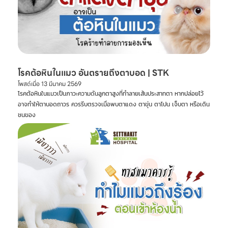
โรคต้อหินในแมว อันตรายถึงตาบอด | STK
โพสต์เมื่อ
13 มีนาคม 2569
โรคต้อหินในแมวเป็นภาวะความดันลูกตาสูงที่ทำลายเส้นประสาทตา หากปล่อยไว้
อาจทำให้ตาบอดถาวร ควรรีบตรวจเมื่อพบตาแดง ตาขุ่น ตาโปน เจ็บตา หรือเดิน
ชนของ