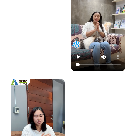
22.00 น.
📞 โทร : 02-809-
อย่าปล่อยให้เชื้อรา
📞 โทร : 02-809-
2372 , 086-328-
ทำลายความสุขของ
2372 , 086-328-
3781
น้องแมวและคุณ! รับ
3781
💬 Line OA :
ด
ชมวิดีโอเพื่อเตรียม
💬 Line OA :
https://lin.ee/Srb
ป
รับมือไปพร้อมกันนะ
https://lin.ee/Srb
9Lcc
คะ 💛
9Lcc
🌐 Website:
#เตือนภัยสัตว์เลี้ยง
ติดต่อเราเพื่อสุขภาพ
www.setthakitan
#แมวป่วย #วัคซีน
ที่ดีของสัตว์เลี้ยง
imalhospital.com
แมว #หมอแมว
💛 โรงพยาบาลสัตว์
#โรงพยาบาลสัตว์
เศรษฐกิจสัตวแพทย์
#โรงพยาบาลสัตว์
#โรคติดต่อในแมว
(Setthakit
เศรษฐกิจสัตวแพทย์
#จามบ่อย
Animal Hospital)
#โรคลมชักในแมว
“รักลูกคุณเหมือนที่
#แมวชัก #สุขภาพ
คุณรัก เราจะดูแล
แมว #หมอแมว
ความสุขของคุณให้
#ศูนย์
อยู่กับคุณไปอีก
โรคระบบประสาท
อย่างยาวนาน”
สัตว์เลี้ยง #ดูแล
สัตว์เลี้ยง #ทาสแมว
📆 สอบถาม/นัด
#CatEpilepsy
หมายสัตวแพทย์ล่วง
#SetthakitAnima
หน้าได้ที่นี่:
lHospital
🕗 เปิดบริการทุกวัน
เวลา 08.00–