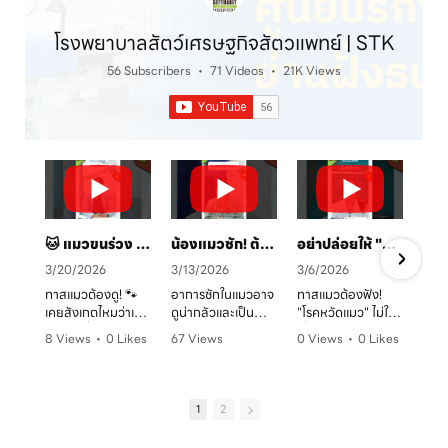
โรงพยาบาลสัตว์เศรษฐกิจสัตวแพทย์ | STK
56 Subscribers
•
71 Videos
•
21K Views
🐱 แมวขนร่วง เป็นวงแดง? ระวัง! "เชื้อราแมว" ตัวร้าย พร้อมวิธีรักษาและป้องกันโดยคุณหมอจ๊อบ
น้องแมวชัก! ต้องทำยังไง? 🚑 คู่มือสังเกตอาการและการดูแลเบื้องต้น
อย่าปล่อยให้ "หวัดแมว" พรากความสุข! เช็กอาการและวิธีรับมือก่อนสายเกินไป 🐈⚠️
3/20/2026
3/13/2026
3/6/2026
ทาสแมวต้องดู! 🐾
อาการชักในแมวอาจ
ทาสแมวต้องฟัง!
เคยสังเกตไหมว่าเจ้า
ดูน่ากลัวและเป็น
"โรคหวัดแมว" ไม่ใช่
ตัวแสบที่บ้านมี
อันตรายต่อระบบ
เรื่องเล่นๆ โดยเฉพาะ
8 Views
•
0 Likes
67 Views
0 Views
•
0 Likes
อาการขนร่วงเป็น
ประสาทได้มากกว่าที่
ในบ้านที่เลี้ยงหลาย
ก
•
0 Comments
•
0 Likes
•
0 Comments
หย่อมๆ ผิวหนังมีวง
คิด! หากพบอาการ
ตัว หรือน้องแมวที่
ค
•
0 Comments
แดง หรือเกาผิดปกติ
ชัก ไม่ว่าจะทั้งตัว
ยังไม่ได้ทำวัคซีน
หรือเปล่า? อาการ
หรือเฉพาะจุด ควรรีบ
อากาศเปลี่ยนทีไร
1
2
เหล่านี้อาจเป็น
ปรึกษาสัตวแพทย์
ใจคอไม่ดีทุกที
สัญญาณของ "โรค
ทันที