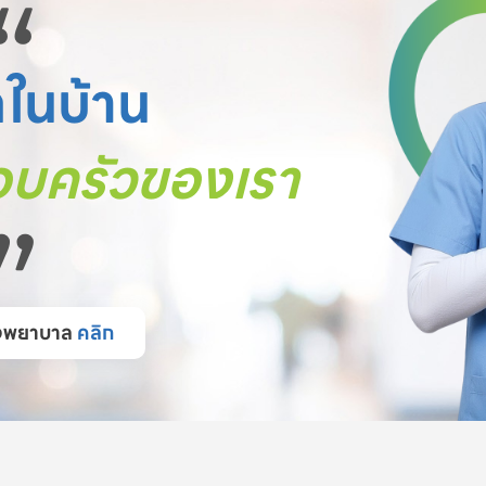
“
ตในบ้าน
บครัวของเรา
”
โรงพยาบาล
คลิก