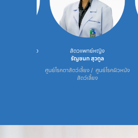
สัตวแพทย์หญิง
สัตวแพทย์หญิง
ธิรงควัตร
รัญชนก สุวกูล
ว์เลี้ยง
ศูนย์โรคตาสัตว์เลี้ยง /  ศูนย์โรคผิวหนัง
สัตว์เลี้ยง