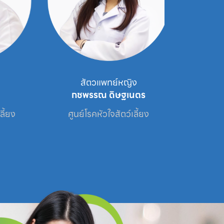
สัตวแพทย์หญิง
สัตว
กชพรรณ ดิษฐเนตร
ภูริ
ง
ศูนย์โรคหัวใจสัตว์เลี้ยง
ศูนย์โรคระบ