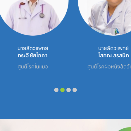
นายสัตวแพทย์
นายสัตวแพทย์
กระวี ชัยโภคา
โสภณ สรสนิท
ศูนย์โรคในแมว
ศูนย์โรคผิวหนังสัตว์เลี้ย