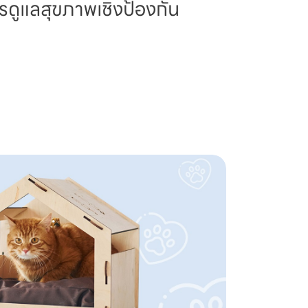
รดูแลสุขภาพเชิงป้องกัน