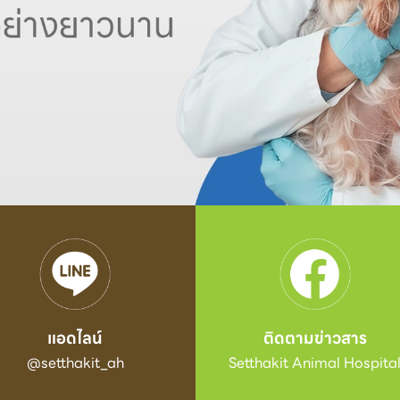
แอดไลน์
ติดตามข่าวสาร
@setthakit_ah
Setthakit Animal Hospita