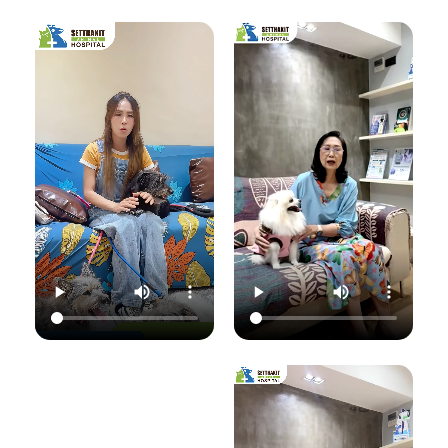
เชื้อราที่ผิวหนัง" ซึ่ง
มาฟังคุณหมอแนนอ
นอกจากจะกวนใจ
มาฟังคำแนะนำดีๆ
ธิบายชัดๆ ว่าอาการ
น้องแมวแล้ว ยังอาจ
จากคุณหมอนิว โรง
แค่ไหนเรียกว่าปกติ
ติดต่อมาสู่ทาสอย่าง
พยาบาลสัตว์
อาการแค่ไหนเข้าขั้น
เราได้ด้วยนะ!
เศรษฐกิจสัตวแพทย์
วิกฤต พร้อมวิธีการ
ถึงสาเหตุและขั้นตอน
ดูแลเบื้องต้นที่ถูก
วันนี้คุณหมอจ๊อบ
การรักษาที่ถูกต้อง
ต้อง เพื่อให้ลูกรัก
ต
(น.สพ.ธนภัทร
กันครับ เพราะความ
ของคุณกลับมาแข็ง
สุนทร) จากโรง
สุขของลูกรัก คือ
แรงสดใสเหมือนเดิม
พยาบาลสัตว์
หัวใจสำคัญของเรา
ค่ะ 💛
ใ
เศรษฐกิจสัตวแพทย์
💛
ว
จะมาแชร์ความรู้แบบ
💛 Setthakit
เน้นๆ เรื่อง:
💛 Setthakit
Animal Hospital
✅ สังเกตอาการแบบ
Animal Hospital
“รักลูกคุณเหมือนที่
ไหนที่เป็นเชื้อรา
“รักลูกคุณเหมือนที่
คุณรัก เราจะดูแล
เ
✅ สาเหตุที่ทำให้น้อง
คุณรัก เราจะดูแล
ความสุขของคุณให้
แมวติดเชื้อ
ความสุขของคุณให้
อยู่กับคุณไปอีก
(ความชื้น, ภูมิคุ้มกัน
อยู่กับคุณไปอีก
อย่างยาวนาน”
แ
ต่ำ, การสัมผัส)
อย่างยาวนาน”
✅ แนวทางการรักษา
📆 สอบถาม/นัด
ที่ถูกต้อง (ยากิน,
📆 สอบถาม/นัด
หมายสัตวแพทย์ล่วง
เ
ยาทา, แชมพูฆ่าเชื้อ)
หมายสัตวแพทย์ล่วง
หน้าได้ที่นี่
✅ เคล็ดลับการดูแล
หน้าได้ที่นี่
🕗 เปิดบริการทุกวัน
และป้องกันไม่ให้กลับ
🕗 เปิดบริการทุกวัน
เวลา 08.00–
มาเป็นซ้ำ
เวลา 08.00–
22.00 น.