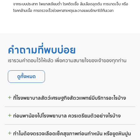
จากระบบประสาท โพแทสเซียมต่ำ โรคติดเชื้อ ลิ่มเลือดอุดตัน การบาดเจ็บ หรือ
โรคกล้ามเนื้อ การตรวจเร็วช่วยหาสาเหตุและวางแผนรักษาได้ทันเวลา
คำถามที่พบบ่อย
เรารวมคำตอบไว้ให้แล้ว เพื่อความสบายใจของเจ้าของทุกท่าน
ดูทั้งหมด
ที่โรงพยาบาลสัตว์เศรษฐกิจสัตวแพทย์มีบริการอะไรบ้าง
ก่อนพาน้องไปโรงพยาบาล ควรเตรียมตัวอย่างไรบ้าง
ทำไมต้องตรวจเลือดเช็คสุขภาพก่อนทำหมัน หรือขูดหินปูน