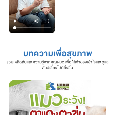
22.00 น.
📞 โทร: 02-809-
2372 , 086-328-
3781
💬 Line OA:
https://lin.ee/Srb
9Lcc
🌐 Website:
www.setthakitan
imalhospital.com
บทความเพื่อสุขภาพ
#เชื้อราแมว #โรค
ผิวหนังแมว #แมว
รวมเคล็ดลับและความรู้จากคุณหมอ เพื่อให้เจ้าของเข้าใจและดูแล
ขนร่วง #ดูแลแมว
สัตว์เลี้ยงได้ดียิ่งขึ้น
#ทาสแมว #โรง
พยาบาลสัตว์
เศรษฐกิจสัตวแพทย์
#SetthakitAnima
lHospital #หมอจ๊
อบ #CatFineDay
#สุขภาพแมว