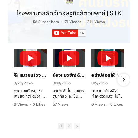
โรงพยาบาลสัตว์เศรษฐกิจสัตวแพทย์ | STK
56 Subscribers
•
71 Videos
•
21K Views
🐱 แมวขนร่วง เป็นวงแดง? ระวัง! "เชื้อราแมว" ตัวร้าย พร้อมวิธีรักษาและป้องกันโดยคุณหมอจ๊อบ
น้องแมวชัก! ต้องทำยังไง? 🚑 คู่มือสังเกตอาการและการดูแลเบื้องต้น
อย่าปล่อยให้ "หวัดแมว" พรากความสุข! เช็กอาการและวิธีรับมือก่อนสายเกินไป 🐈⚠️
3/20/2026
3/13/2026
3/6/2026
ทาสแมวต้องดู! 🐾
อาการชักในแมวอาจ
ทาสแมวต้องฟัง!
เคยสังเกตไหมว่าเจ้า
ดูน่ากลัวและเป็น
"โรคหวัดแมว" ไม่ใช่
ตัวแสบที่บ้านมี
อันตรายต่อระบบ
เรื่องเล่นๆ โดยเฉพาะ
8 Views
•
0 Likes
67 Views
0 Views
•
0 Likes
อาการขนร่วงเป็น
ประสาทได้มากกว่าที่
ในบ้านที่เลี้ยงหลาย
ก
•
0 Comments
•
0 Likes
•
0 Comments
หย่อมๆ ผิวหนังมีวง
คิด! หากพบอาการ
ตัว หรือน้องแมวที่
ค
•
0 Comments
แดง หรือเกาผิดปกติ
ชัก ไม่ว่าจะทั้งตัว
ยังไม่ได้ทำวัคซีน
หรือเปล่า? อาการ
หรือเฉพาะจุด ควรรีบ
อากาศเปลี่ยนทีไร
1
2
เหล่านี้อาจเป็น
ปรึกษาสัตวแพทย์
ใจคอไม่ดีทุกที
สัญญาณของ "โรค
ทันที