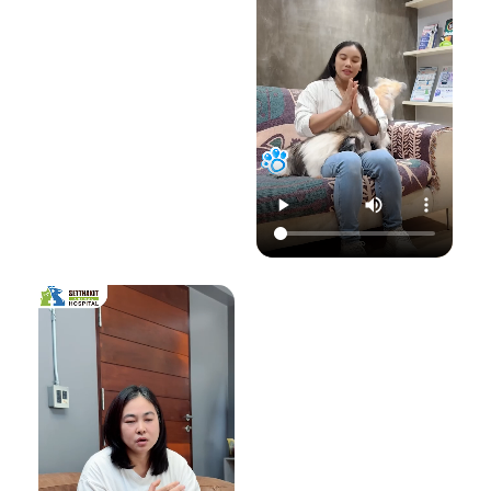
22.00 น.
📞 โทร : 02-809-
อย่าปล่อยให้เชื้อรา
📞 โทร : 02-809-
2372 , 086-328-
ทำลายความสุขของ
2372 , 086-328-
3781
น้องแมวและคุณ! รับ
3781
💬 Line OA :
ด
ชมวิดีโอเพื่อเตรียม
💬 Line OA :
https://lin.ee/Srb
ป
รับมือไปพร้อมกันนะ
https://lin.ee/Srb
9Lcc
คะ 💛
9Lcc
🌐 Website:
#เตือนภัยสัตว์เลี้ยง
ติดต่อเราเพื่อสุขภาพ
www.setthakitan
#แมวป่วย #วัคซีน
ที่ดีของสัตว์เลี้ยง
imalhospital.com
แมว #หมอแมว
💛 โรงพยาบาลสัตว์
#โรงพยาบาลสัตว์
เศรษฐกิจสัตวแพทย์
#โรงพยาบาลสัตว์
#โรคติดต่อในแมว
(Setthakit
เศรษฐกิจสัตวแพทย์
#จามบ่อย
Animal Hospital)
#โรคลมชักในแมว
“รักลูกคุณเหมือนที่
#แมวชัก #สุขภาพ
คุณรัก เราจะดูแล
แมว #หมอแมว
ความสุขของคุณให้
#ศูนย์
อยู่กับคุณไปอีก
โรคระบบประสาท
อย่างยาวนาน”
สัตว์เลี้ยง #ดูแล
สัตว์เลี้ยง #ทาสแมว
📆 สอบถาม/นัด
#CatEpilepsy
หมายสัตวแพทย์ล่วง
#SetthakitAnima
หน้าได้ที่นี่:
lHospital
🕗 เปิดบริการทุกวัน
เวลา 08.00–