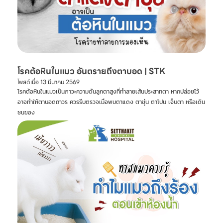
โรคต้อหินในแมว อันตรายถึงตาบอด | STK
โพสต์เมื่อ
13 มีนาคม 2569
โรคต้อหินในแมวเป็นภาวะความดันลูกตาสูงที่ทำลายเส้นประสาทตา หากปล่อยไว้
อาจทำให้ตาบอดถาวร ควรรีบตรวจเมื่อพบตาแดง ตาขุ่น ตาโปน เจ็บตา หรือเดิน
ชนของ