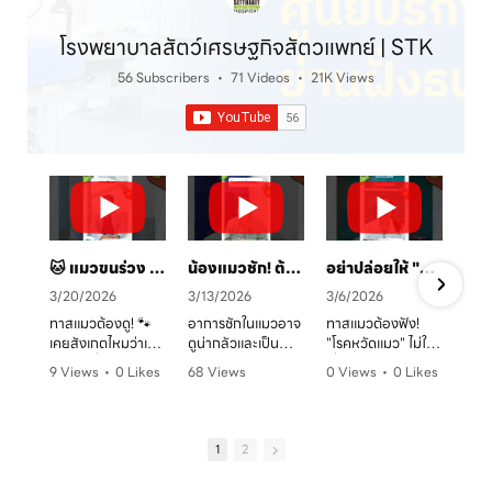
โรงพยาบาลสัตว์เศรษฐกิจสัตวแพทย์ | STK
56 Subscribers
•
71 Videos
•
21K Views
🐱 แมวขนร่วง เป็นวงแดง? ระวัง! "เชื้อราแมว" ตัวร้าย พร้อมวิธีรักษาและป้องกันโดยคุณหมอจ๊อบ
น้องแมวชัก! ต้องทำยังไง? 🚑 คู่มือสังเกตอาการและการดูแลเบื้องต้น
อย่าปล่อยให้ "หวัดแมว" พรากความสุข! เช็กอาการและวิธีรับมือก่อนสายเกินไป 🐈⚠️
3/20/2026
3/13/2026
3/6/2026
ทาสแมวต้องดู! 🐾
อาการชักในแมวอาจ
ทาสแมวต้องฟัง!
เคยสังเกตไหมว่าเจ้า
ดูน่ากลัวและเป็น
"โรคหวัดแมว" ไม่ใช่
ตัวแสบที่บ้านมี
อันตรายต่อระบบ
เรื่องเล่นๆ โดยเฉพาะ
9 Views
•
0 Likes
68 Views
0 Views
•
0 Likes
อาการขนร่วงเป็น
ประสาทได้มากกว่าที่
ในบ้านที่เลี้ยงหลาย
ก
•
0 Comments
•
0 Likes
•
0 Comments
หย่อมๆ ผิวหนังมีวง
คิด! หากพบอาการ
ตัว หรือน้องแมวที่
ค
•
0 Comments
แดง หรือเกาผิดปกติ
ชัก ไม่ว่าจะทั้งตัว
ยังไม่ได้ทำวัคซีน
หรือเปล่า? อาการ
หรือเฉพาะจุด ควรรีบ
อากาศเปลี่ยนทีไร
1
2
เหล่านี้อาจเป็น
ปรึกษาสัตวแพทย์
ใจคอไม่ดีทุกที
สัญญาณของ "โรค
ทันที