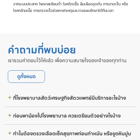
จากระบบประสาท โพแทสเซียมต่ำ โรคติดเชื้อ ลิ่มเลือดอุดตัน การบาดเจ็บ หรือ
โรคกล้ามเนื้อ การตรวจเร็วช่วยหาสาเหตุและวางแผนรักษาได้ทันเวลา
คำถามที่พบบ่อย
เรารวมคำตอบไว้ให้แล้ว เพื่อความสบายใจของเจ้าของทุกท่าน
ดูทั้งหมด
ที่โรงพยาบาลสัตว์เศรษฐกิจสัตวแพทย์มีบริการอะไรบ้าง
ก่อนพาน้องไปโรงพยาบาล ควรเตรียมตัวอย่างไรบ้าง
ทำไมต้องตรวจเลือดเช็คสุขภาพก่อนทำหมัน หรือขูดหินปูน