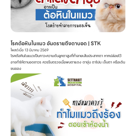
โรคต้อหินในแมว อันตรายถึงตาบอด | STK
โพสต์เมื่อ
13 มีนาคม 2569
โรคต้อหินในแมวเป็นภาวะความดันลูกตาสูงที่ทำลายเส้นประสาทตา หากปล่อยไว้
อาจทำให้ตาบอดถาวร ควรรีบตรวจเมื่อพบตาแดง ตาขุ่น ตาโปน เจ็บตา หรือเดิน
ชนของ