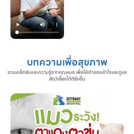
22.00 น.
📞 โทร: 02-809-
2372 , 086-328-
3781
💬 Line OA:
https://lin.ee/Srb
9Lcc
🌐 Website:
www.setthakitan
imalhospital.com
บทความเพื่อสุขภาพ
#เชื้อราแมว #โรค
ผิวหนังแมว #แมว
รวมเคล็ดลับและความรู้จากคุณหมอ เพื่อให้เจ้าของเข้าใจและดูแล
ขนร่วง #ดูแลแมว
สัตว์เลี้ยงได้ดียิ่งขึ้น
#ทาสแมว #โรง
พยาบาลสัตว์
เศรษฐกิจสัตวแพทย์
#SetthakitAnima
lHospital #หมอจ๊
อบ #CatFineDay
#สุขภาพแมว