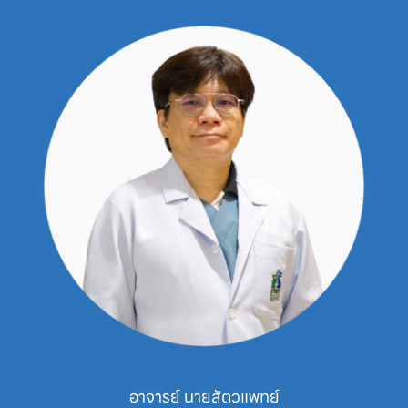
อาจารย์ นายสัตวแพทย์