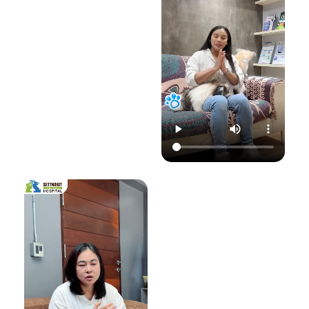
22.00 น.
📞 โทร : 02-809-
อย่าปล่อยให้เชื้อรา
📞 โทร : 02-809-
2372 , 086-328-
ทำลายความสุขของ
2372 , 086-328-
3781
น้องแมวและคุณ! รับ
3781
💬 Line OA :
ด
ชมวิดีโอเพื่อเตรียม
💬 Line OA :
https://lin.ee/Srb
ป
รับมือไปพร้อมกันนะ
https://lin.ee/Srb
9Lcc
คะ 💛
9Lcc
🌐 Website:
#เตือนภัยสัตว์เลี้ยง
ติดต่อเราเพื่อสุขภาพ
www.setthakitan
#แมวป่วย #วัคซีน
ที่ดีของสัตว์เลี้ยง
imalhospital.com
แมว #หมอแมว
💛 โรงพยาบาลสัตว์
#โรงพยาบาลสัตว์
เศรษฐกิจสัตวแพทย์
#โรงพยาบาลสัตว์
#โรคติดต่อในแมว
(Setthakit
เศรษฐกิจสัตวแพทย์
#จามบ่อย
Animal Hospital)
#โรคลมชักในแมว
“รักลูกคุณเหมือนที่
#แมวชัก #สุขภาพ
คุณรัก เราจะดูแล
แมว #หมอแมว
ความสุขของคุณให้
#ศูนย์
อยู่กับคุณไปอีก
โรคระบบประสาท
อย่างยาวนาน”
สัตว์เลี้ยง #ดูแล
สัตว์เลี้ยง #ทาสแมว
📆 สอบถาม/นัด
#CatEpilepsy
หมายสัตวแพทย์ล่วง
#SetthakitAnima
หน้าได้ที่นี่:
lHospital
🕗 เปิดบริการทุกวัน
เวลา 08.00–