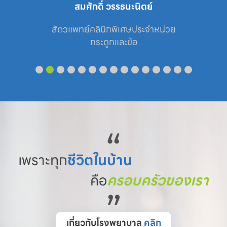
สมศักดิ์ วรรธนะนิตย์
สัตวแพทย์คลินิกพิเศษประจำหน่วย

กระดูกและข้อ
“
เพราะทุก
ชีวิตในบ้าน
คือ
ครอบครัวของเรา
”
เกี่ยวกับโรงพยาบาล
คลิก