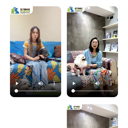
เชื้อราที่ผิวหนัง" ซึ่ง
มาฟังคุณหมอแนนอ
นอกจากจะกวนใจ
มาฟังคำแนะนำดีๆ
ธิบายชัดๆ ว่าอาการ
น้องแมวแล้ว ยังอาจ
จากคุณหมอนิว โรง
แค่ไหนเรียกว่าปกติ
ติดต่อมาสู่ทาสอย่าง
พยาบาลสัตว์
อาการแค่ไหนเข้าขั้น
เราได้ด้วยนะ!
เศรษฐกิจสัตวแพทย์
วิกฤต พร้อมวิธีการ
ถึงสาเหตุและขั้นตอน
ดูแลเบื้องต้นที่ถูก
วันนี้คุณหมอจ๊อบ
การรักษาที่ถูกต้อง
ต้อง เพื่อให้ลูกรัก
ต
(น.สพ.ธนภัทร
กันครับ เพราะความ
ของคุณกลับมาแข็ง
สุนทร) จากโรง
สุขของลูกรัก คือ
แรงสดใสเหมือนเดิม
พยาบาลสัตว์
หัวใจสำคัญของเรา
ค่ะ 💛
ใ
เศรษฐกิจสัตวแพทย์
💛
ว
จะมาแชร์ความรู้แบบ
💛 Setthakit
เน้นๆ เรื่อง:
💛 Setthakit
Animal Hospital
✅ สังเกตอาการแบบ
Animal Hospital
“รักลูกคุณเหมือนที่
ไหนที่เป็นเชื้อรา
“รักลูกคุณเหมือนที่
คุณรัก เราจะดูแล
เ
✅ สาเหตุที่ทำให้น้อง
คุณรัก เราจะดูแล
ความสุขของคุณให้
แมวติดเชื้อ
ความสุขของคุณให้
อยู่กับคุณไปอีก
(ความชื้น, ภูมิคุ้มกัน
อยู่กับคุณไปอีก
อย่างยาวนาน”
แ
ต่ำ, การสัมผัส)
อย่างยาวนาน”
✅ แนวทางการรักษา
📆 สอบถาม/นัด
ที่ถูกต้อง (ยากิน,
📆 สอบถาม/นัด
หมายสัตวแพทย์ล่วง
เ
ยาทา, แชมพูฆ่าเชื้อ)
หมายสัตวแพทย์ล่วง
หน้าได้ที่นี่
✅ เคล็ดลับการดูแล
หน้าได้ที่นี่
🕗 เปิดบริการทุกวัน
และป้องกันไม่ให้กลับ
🕗 เปิดบริการทุกวัน
เวลา 08.00–
มาเป็นซ้ำ
เวลา 08.00–
22.00 น.