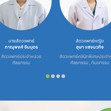
นายสัตวแพทย์
สัตวแพทย์หญิง
ภาณุพงศ์ ชินบุตร
อุษา แสงนวกิจ
สัตวแพทย์ประจำหน่วย

สัตวแพทย์คลินิกพิเศษประจำห
ศัลยกรรม
ศัลยกรรม , ทันตกรรม