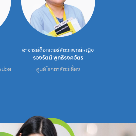
อาจารย์ด็อกเตอร์สัตวแพทย์หญิง
สัตว
รวงรัตน์ พุทธิรงควัตร
รัญช
น่วย

ศูนย์โรคตาสัตว์เลี้ยง
ศูนย์โรคตาสัตว์เล
สั