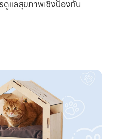
รดูแลสุขภาพเชิงป้องกัน