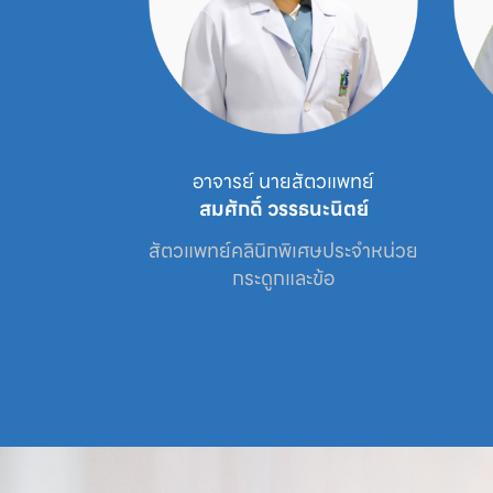
์ นายสัตวแพทย์
อาจารย์ นายสัตวแพทย์
ณรัตน์
สมศักดิ์ วรรธนะนิตย์
เศษประจำหน่วย

สัตวแพทย์คลินิกพิเศษประจำหน่วย

ะข้อ
กระดูกและข้อ