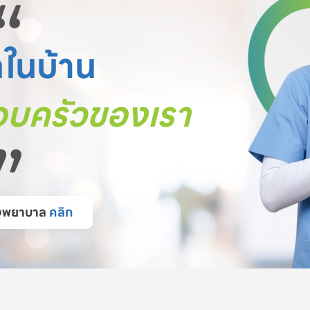
“
ตในบ้าน
บครัวของเรา
”
โรงพยาบาล
คลิก