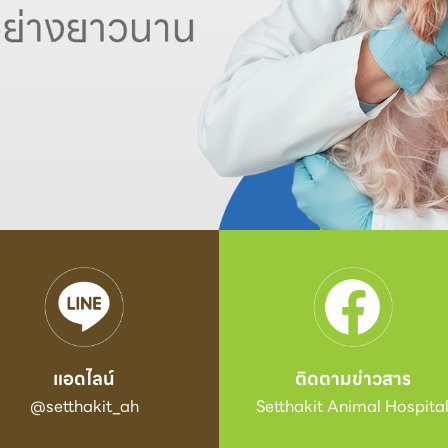
แอดไลน์
ติดตามข่าวสาร
@setthakit_ah
Setthakit Animal Hospita