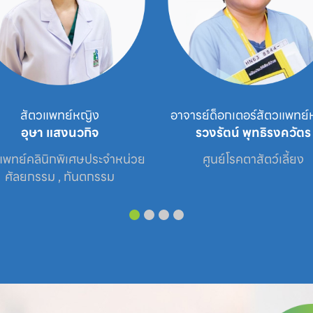
สัตวแพทย์หญิง
อาจารย์ด็อกเตอร์สัตวแพทย์
อุษา แสงนวกิจ
รวงรัตน์ พุทธิรงควัตร
แพทย์คลินิกพิเศษประจำหน่วย

ศูนย์โรคตาสัตว์เลี้ยง
ศัลยกรรม , ทันตกรรม