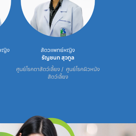
หญิง
สัตวแพทย์หญิง
นาย
รัญชนก สุวกูล
กระว
ศูนย์โรคตาสัตว์เลี้ยง /  ศูนย์โรคผิวหนัง
ศูนย
สัตว์เลี้ยง