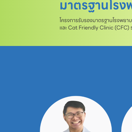
มาตรฐานโรงพ
โครงการรับรองมาตรฐานโรงพยาบาล
และ Cat Friendly Clinic (CFC)