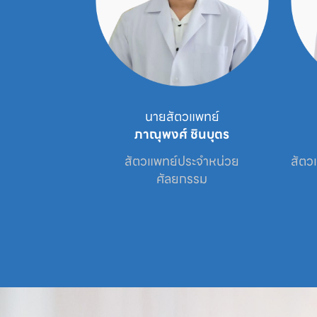
ัตวแพทย์
นายสัตวแพทย์
ธนะนิตย์
ภาณุพงศ์ ชินบุตร
เศษประจำหน่วย

สัตวแพทย์ประจำหน่วย

สัตว
ะข้อ
ศัลยกรรม