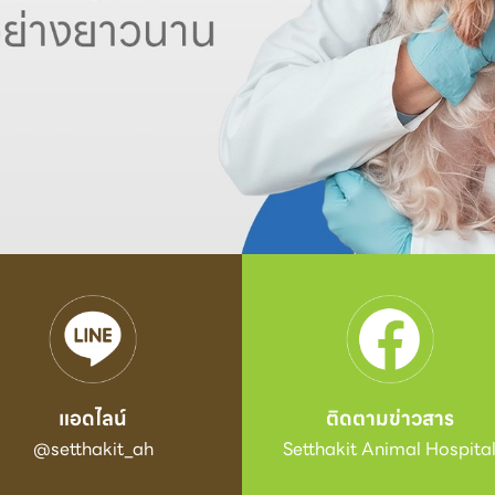
แอดไลน์
ติดตามข่าวสาร
@setthakit_ah
Setthakit Animal Hospita