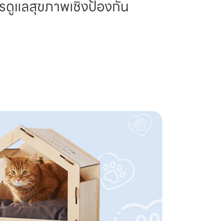
รดูแลสุขภาพเชิงป้องกัน