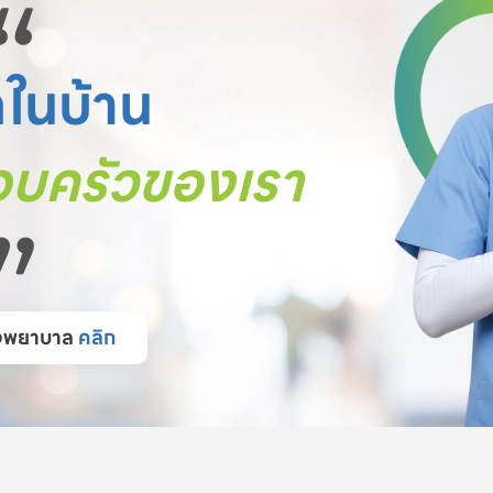
“
ตในบ้าน
บครัวของเรา
”
โรงพยาบาล
คลิก