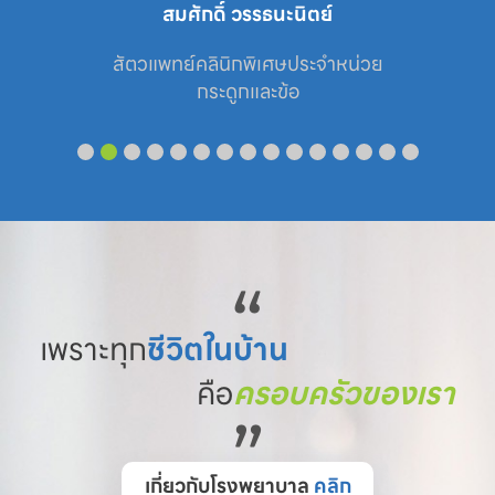
ดิ์ วรรธนะนิตย์
ภาณุพงศ์ ช
ินิกพิเศษประจำหน่วย

สัตวแพทย์ประ
ระดูกและข้อ
ศัลยก
“
เพราะทุก
ชีวิตในบ้าน
คือ
ครอบครัวของเรา
”
เกี่ยวกับโรงพยาบาล
คลิก