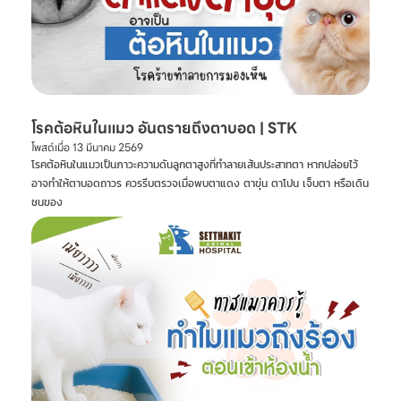
โรคต้อหินในแมว อันตรายถึงตาบอด | STK
โพสต์เมื่อ
13 มีนาคม 2569
โรคต้อหินในแมวเป็นภาวะความดันลูกตาสูงที่ทำลายเส้นประสาทตา หากปล่อยไว้
อาจทำให้ตาบอดถาวร ควรรีบตรวจเมื่อพบตาแดง ตาขุ่น ตาโปน เจ็บตา หรือเดิน
ชนของ