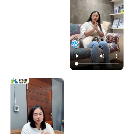
22.00 น.
📞 โทร : 02-809-
อย่าปล่อยให้เชื้อรา
📞 โทร : 02-809-
2372 , 086-328-
ทำลายความสุขของ
2372 , 086-328-
3781
น้องแมวและคุณ! รับ
3781
💬 Line OA :
ด
ชมวิดีโอเพื่อเตรียม
💬 Line OA :
https://lin.ee/Srb
ป
รับมือไปพร้อมกันนะ
https://lin.ee/Srb
9Lcc
คะ 💛
9Lcc
🌐 Website:
#เตือนภัยสัตว์เลี้ยง
ติดต่อเราเพื่อสุขภาพ
www.setthakitan
#แมวป่วย #วัคซีน
ที่ดีของสัตว์เลี้ยง
imalhospital.com
แมว #หมอแมว
💛 โรงพยาบาลสัตว์
#โรงพยาบาลสัตว์
เศรษฐกิจสัตวแพทย์
#โรงพยาบาลสัตว์
#โรคติดต่อในแมว
(Setthakit
เศรษฐกิจสัตวแพทย์
#จามบ่อย
Animal Hospital)
#โรคลมชักในแมว
“รักลูกคุณเหมือนที่
#แมวชัก #สุขภาพ
คุณรัก เราจะดูแล
แมว #หมอแมว
ความสุขของคุณให้
#ศูนย์
อยู่กับคุณไปอีก
โรคระบบประสาท
อย่างยาวนาน”
สัตว์เลี้ยง #ดูแล
สัตว์เลี้ยง #ทาสแมว
📆 สอบถาม/นัด
#CatEpilepsy
หมายสัตวแพทย์ล่วง
#SetthakitAnima
หน้าได้ที่นี่:
lHospital
🕗 เปิดบริการทุกวัน
เวลา 08.00–