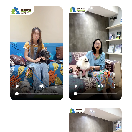
เชื้อราที่ผิวหนัง" ซึ่ง
มาฟังคุณหมอแนนอ
นอกจากจะกวนใจ
มาฟังคำแนะนำดีๆ
ธิบายชัดๆ ว่าอาการ
น้องแมวแล้ว ยังอาจ
จากคุณหมอนิว โรง
แค่ไหนเรียกว่าปกติ
ติดต่อมาสู่ทาสอย่าง
พยาบาลสัตว์
อาการแค่ไหนเข้าขั้น
เราได้ด้วยนะ!
เศรษฐกิจสัตวแพทย์
วิกฤต พร้อมวิธีการ
ถึงสาเหตุและขั้นตอน
ดูแลเบื้องต้นที่ถูก
วันนี้คุณหมอจ๊อบ
การรักษาที่ถูกต้อง
ต้อง เพื่อให้ลูกรัก
ต
(น.สพ.ธนภัทร
กันครับ เพราะความ
ของคุณกลับมาแข็ง
สุนทร) จากโรง
สุขของลูกรัก คือ
แรงสดใสเหมือนเดิม
พยาบาลสัตว์
หัวใจสำคัญของเรา
ค่ะ 💛
ใ
เศรษฐกิจสัตวแพทย์
💛
ว
จะมาแชร์ความรู้แบบ
💛 Setthakit
เน้นๆ เรื่อง:
💛 Setthakit
Animal Hospital
✅ สังเกตอาการแบบ
Animal Hospital
“รักลูกคุณเหมือนที่
ไหนที่เป็นเชื้อรา
“รักลูกคุณเหมือนที่
คุณรัก เราจะดูแล
เ
✅ สาเหตุที่ทำให้น้อง
คุณรัก เราจะดูแล
ความสุขของคุณให้
แมวติดเชื้อ
ความสุขของคุณให้
อยู่กับคุณไปอีก
(ความชื้น, ภูมิคุ้มกัน
อยู่กับคุณไปอีก
อย่างยาวนาน”
แ
ต่ำ, การสัมผัส)
อย่างยาวนาน”
✅ แนวทางการรักษา
📆 สอบถาม/นัด
ที่ถูกต้อง (ยากิน,
📆 สอบถาม/นัด
หมายสัตวแพทย์ล่วง
เ
ยาทา, แชมพูฆ่าเชื้อ)
หมายสัตวแพทย์ล่วง
หน้าได้ที่นี่
✅ เคล็ดลับการดูแล
หน้าได้ที่นี่
🕗 เปิดบริการทุกวัน
และป้องกันไม่ให้กลับ
🕗 เปิดบริการทุกวัน
เวลา 08.00–
มาเป็นซ้ำ
เวลา 08.00–
22.00 น.