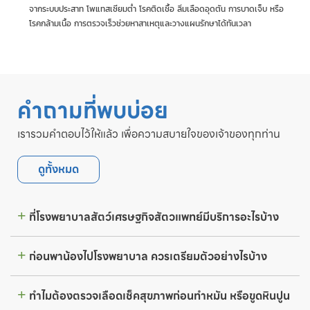
จากระบบประสาท โพแทสเซียมต่ำ โรคติดเชื้อ ลิ่มเลือดอุดตัน การบาดเจ็บ หรือ
โรคกล้ามเนื้อ การตรวจเร็วช่วยหาสาเหตุและวางแผนรักษาได้ทันเวลา
คำถามที่พบบ่อย
เรารวมคำตอบไว้ให้แล้ว เพื่อความสบายใจของเจ้าของทุกท่าน
ดูทั้งหมด
ที่โรงพยาบาลสัตว์เศรษฐกิจสัตวแพทย์มีบริการอะไรบ้าง
ก่อนพาน้องไปโรงพยาบาล ควรเตรียมตัวอย่างไรบ้าง
ทำไมต้องตรวจเลือดเช็คสุขภาพก่อนทำหมัน หรือขูดหินปูน