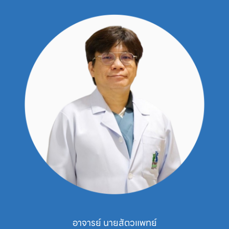
ย์ นายสัตวแพทย์
นายสัตว