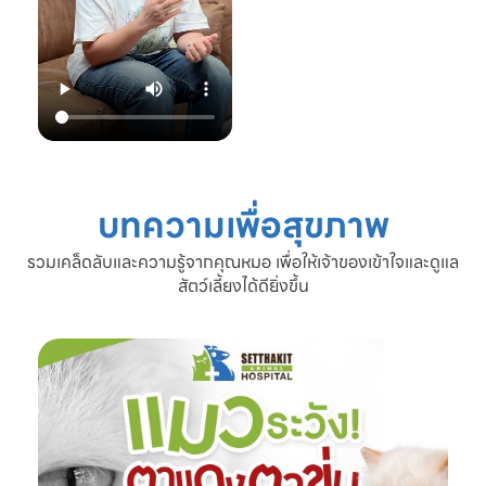
22.00 น.
📞 โทร: 02-809-
2372 , 086-328-
3781
💬 Line OA:
https://lin.ee/Srb
9Lcc
🌐 Website:
www.setthakitan
imalhospital.com
บทความเพื่อสุขภาพ
#เชื้อราแมว #โรค
ผิวหนังแมว #แมว
รวมเคล็ดลับและความรู้จากคุณหมอ เพื่อให้เจ้าของเข้าใจและดูแล
ขนร่วง #ดูแลแมว
สัตว์เลี้ยงได้ดียิ่งขึ้น
#ทาสแมว #โรง
พยาบาลสัตว์
เศรษฐกิจสัตวแพทย์
#SetthakitAnima
lHospital #หมอจ๊
อบ #CatFineDay
#สุขภาพแมว