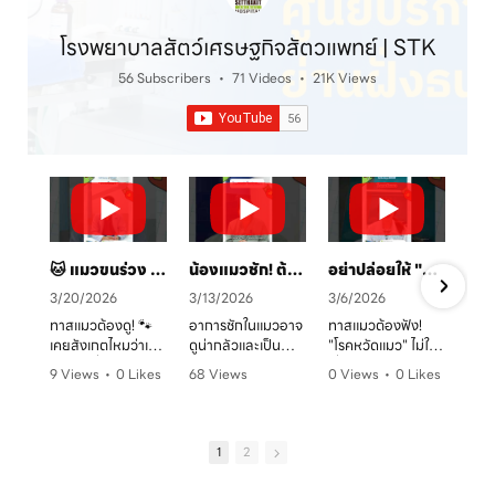
โรงพยาบาลสัตว์เศรษฐกิจสัตวแพทย์ | STK
56 Subscribers
•
71 Videos
•
21K Views
🐱 แมวขนร่วง เป็นวงแดง? ระวัง! "เชื้อราแมว" ตัวร้าย พร้อมวิธีรักษาและป้องกันโดยคุณหมอจ๊อบ
น้องแมวชัก! ต้องทำยังไง? 🚑 คู่มือสังเกตอาการและการดูแลเบื้องต้น
อย่าปล่อยให้ "หวัดแมว" พรากความสุข! เช็กอาการและวิธีรับมือก่อนสายเกินไป 🐈⚠️
3/20/2026
3/13/2026
3/6/2026
ทาสแมวต้องดู! 🐾
อาการชักในแมวอาจ
ทาสแมวต้องฟัง!
เคยสังเกตไหมว่าเจ้า
ดูน่ากลัวและเป็น
"โรคหวัดแมว" ไม่ใช่
ตัวแสบที่บ้านมี
อันตรายต่อระบบ
เรื่องเล่นๆ โดยเฉพาะ
9 Views
•
0 Likes
68 Views
0 Views
•
0 Likes
อาการขนร่วงเป็น
ประสาทได้มากกว่าที่
ในบ้านที่เลี้ยงหลาย
ก
•
0 Comments
•
0 Likes
•
0 Comments
หย่อมๆ ผิวหนังมีวง
คิด! หากพบอาการ
ตัว หรือน้องแมวที่
ค
•
0 Comments
แดง หรือเกาผิดปกติ
ชัก ไม่ว่าจะทั้งตัว
ยังไม่ได้ทำวัคซีน
หรือเปล่า? อาการ
หรือเฉพาะจุด ควรรีบ
อากาศเปลี่ยนทีไร
1
2
เหล่านี้อาจเป็น
ปรึกษาสัตวแพทย์
ใจคอไม่ดีทุกที
สัญญาณของ "โรค
ทันที