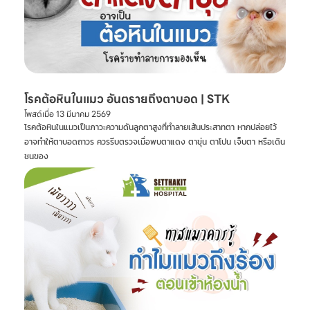
โรคต้อหินในแมว อันตรายถึงตาบอด | STK
โพสต์เมื่อ
13 มีนาคม 2569
โรคต้อหินในแมวเป็นภาวะความดันลูกตาสูงที่ทำลายเส้นประสาทตา หากปล่อยไว้
อาจทำให้ตาบอดถาวร ควรรีบตรวจเมื่อพบตาแดง ตาขุ่น ตาโปน เจ็บตา หรือเดิน
ชนของ