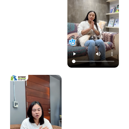
22.00 น.
📞 โทร : 02-809-
อย่าปล่อยให้เชื้อรา
📞 โทร : 02-809-
2372 , 086-328-
ทำลายความสุขของ
2372 , 086-328-
3781
น้องแมวและคุณ! รับ
3781
💬 Line OA :
ด
ชมวิดีโอเพื่อเตรียม
💬 Line OA :
https://lin.ee/Srb
ป
รับมือไปพร้อมกันนะ
https://lin.ee/Srb
9Lcc
คะ 💛
9Lcc
🌐 Website:
#เตือนภัยสัตว์เลี้ยง
ติดต่อเราเพื่อสุขภาพ
www.setthakitan
#แมวป่วย #วัคซีน
ที่ดีของสัตว์เลี้ยง
imalhospital.com
แมว #หมอแมว
💛 โรงพยาบาลสัตว์
#โรงพยาบาลสัตว์
เศรษฐกิจสัตวแพทย์
#โรงพยาบาลสัตว์
#โรคติดต่อในแมว
(Setthakit
เศรษฐกิจสัตวแพทย์
#จามบ่อย
Animal Hospital)
#โรคลมชักในแมว
“รักลูกคุณเหมือนที่
#แมวชัก #สุขภาพ
คุณรัก เราจะดูแล
แมว #หมอแมว
ความสุขของคุณให้
#ศูนย์
อยู่กับคุณไปอีก
โรคระบบประสาท
อย่างยาวนาน”
สัตว์เลี้ยง #ดูแล
สัตว์เลี้ยง #ทาสแมว
📆 สอบถาม/นัด
#CatEpilepsy
หมายสัตวแพทย์ล่วง
#SetthakitAnima
หน้าได้ที่นี่:
lHospital
🕗 เปิดบริการทุกวัน
เวลา 08.00–