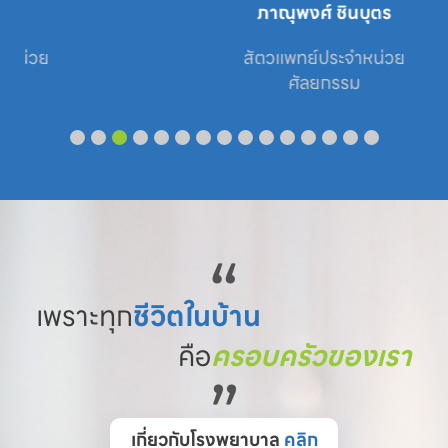
ภาณุพงศ์ ชินบุตร
สัตวแพทย์ประจำหน่วย

ศัลยกรรม
“
เพราะทุก
ชีวิตในบ้าน
คือ
ครอบครัวของเรา
”
เกี่ยวกับโรงพยาบาล
คลิก