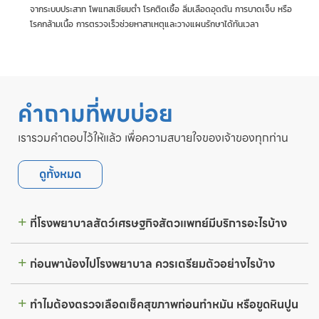
จากระบบประสาท โพแทสเซียมต่ำ โรคติดเชื้อ ลิ่มเลือดอุดตัน การบาดเจ็บ หรือ
โรคกล้ามเนื้อ การตรวจเร็วช่วยหาสาเหตุและวางแผนรักษาได้ทันเวลา
คำถามที่พบบ่อย
เรารวมคำตอบไว้ให้แล้ว เพื่อความสบายใจของเจ้าของทุกท่าน
ดูทั้งหมด
ที่โรงพยาบาลสัตว์เศรษฐกิจสัตวแพทย์มีบริการอะไรบ้าง
ก่อนพาน้องไปโรงพยาบาล ควรเตรียมตัวอย่างไรบ้าง
ทำไมต้องตรวจเลือดเช็คสุขภาพก่อนทำหมัน หรือขูดหินปูน