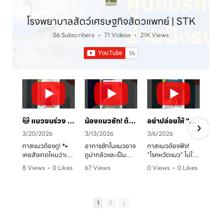
โรงพยาบาลสัตว์เศรษฐกิจสัตวแพทย์ | STK
56 Subscribers
•
71 Videos
•
21K Views
🐱 แมวขนร่วง เป็นวงแดง? ระวัง! "เชื้อราแมว" ตัวร้าย พร้อมวิธีรักษาและป้องกันโดยคุณหมอจ๊อบ
น้องแมวชัก! ต้องทำยังไง? 🚑 คู่มือสังเกตอาการและการดูแลเบื้องต้น
อย่าปล่อยให้ "หวัดแมว" พรากความสุข! เช็กอาการและวิธีรับมือก่อนสายเกินไป 🐈⚠️
3/20/2026
3/13/2026
3/6/2026
ทาสแมวต้องดู! 🐾
อาการชักในแมวอาจ
ทาสแมวต้องฟัง!
เคยสังเกตไหมว่าเจ้า
ดูน่ากลัวและเป็น
"โรคหวัดแมว" ไม่ใช่
ตัวแสบที่บ้านมี
อันตรายต่อระบบ
เรื่องเล่นๆ โดยเฉพาะ
8 Views
•
0 Likes
67 Views
0 Views
•
0 Likes
อาการขนร่วงเป็น
ประสาทได้มากกว่าที่
ในบ้านที่เลี้ยงหลาย
ก
•
0 Comments
•
0 Likes
•
0 Comments
หย่อมๆ ผิวหนังมีวง
คิด! หากพบอาการ
ตัว หรือน้องแมวที่
ค
•
0 Comments
แดง หรือเกาผิดปกติ
ชัก ไม่ว่าจะทั้งตัว
ยังไม่ได้ทำวัคซีน
หรือเปล่า? อาการ
หรือเฉพาะจุด ควรรีบ
อากาศเปลี่ยนทีไร
1
2
เหล่านี้อาจเป็น
ปรึกษาสัตวแพทย์
ใจคอไม่ดีทุกที
สัญญาณของ "โรค
ทันที