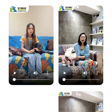
เชื้อราที่ผิวหนัง" ซึ่ง
มาฟังคุณหมอแนนอ
นอกจากจะกวนใจ
มาฟังคำแนะนำดีๆ
ธิบายชัดๆ ว่าอาการ
น้องแมวแล้ว ยังอาจ
จากคุณหมอนิว โรง
แค่ไหนเรียกว่าปกติ
ติดต่อมาสู่ทาสอย่าง
พยาบาลสัตว์
อาการแค่ไหนเข้าขั้น
เราได้ด้วยนะ!
เศรษฐกิจสัตวแพทย์
วิกฤต พร้อมวิธีการ
ถึงสาเหตุและขั้นตอน
ดูแลเบื้องต้นที่ถูก
วันนี้คุณหมอจ๊อบ
การรักษาที่ถูกต้อง
ต้อง เพื่อให้ลูกรัก
ต
(น.สพ.ธนภัทร
กันครับ เพราะความ
ของคุณกลับมาแข็ง
สุนทร) จากโรง
สุขของลูกรัก คือ
แรงสดใสเหมือนเดิม
พยาบาลสัตว์
หัวใจสำคัญของเรา
ค่ะ 💛
ใ
เศรษฐกิจสัตวแพทย์
💛
ว
จะมาแชร์ความรู้แบบ
💛 Setthakit
เน้นๆ เรื่อง:
💛 Setthakit
Animal Hospital
✅ สังเกตอาการแบบ
Animal Hospital
“รักลูกคุณเหมือนที่
ไหนที่เป็นเชื้อรา
“รักลูกคุณเหมือนที่
คุณรัก เราจะดูแล
เ
✅ สาเหตุที่ทำให้น้อง
คุณรัก เราจะดูแล
ความสุขของคุณให้
แมวติดเชื้อ
ความสุขของคุณให้
อยู่กับคุณไปอีก
(ความชื้น, ภูมิคุ้มกัน
อยู่กับคุณไปอีก
อย่างยาวนาน”
แ
ต่ำ, การสัมผัส)
อย่างยาวนาน”
✅ แนวทางการรักษา
📆 สอบถาม/นัด
ที่ถูกต้อง (ยากิน,
📆 สอบถาม/นัด
หมายสัตวแพทย์ล่วง
เ
ยาทา, แชมพูฆ่าเชื้อ)
หมายสัตวแพทย์ล่วง
หน้าได้ที่นี่
✅ เคล็ดลับการดูแล
หน้าได้ที่นี่
🕗 เปิดบริการทุกวัน
และป้องกันไม่ให้กลับ
🕗 เปิดบริการทุกวัน
เวลา 08.00–
มาเป็นซ้ำ
เวลา 08.00–
22.00 น.