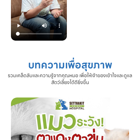
22.00 น.
📞 โทร: 02-809-
2372 , 086-328-
3781
💬 Line OA:
https://lin.ee/Srb
9Lcc
🌐 Website:
www.setthakitan
imalhospital.com
บทความเพื่อสุขภาพ
#เชื้อราแมว #โรค
ผิวหนังแมว #แมว
รวมเคล็ดลับและความรู้จากคุณหมอ เพื่อให้เจ้าของเข้าใจและดูแล
ขนร่วง #ดูแลแมว
สัตว์เลี้ยงได้ดียิ่งขึ้น
#ทาสแมว #โรง
พยาบาลสัตว์
เศรษฐกิจสัตวแพทย์
#SetthakitAnima
lHospital #หมอจ๊
อบ #CatFineDay
#สุขภาพแมว