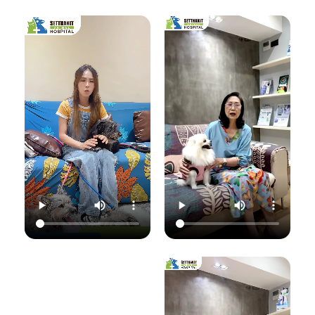
เชื้อราที่ผิวหนัง" ซึ่ง
มาฟังคุณหมอแนนอ
นอกจากจะกวนใจ
มาฟังคำแนะนำดีๆ
ธิบายชัดๆ ว่าอาการ
น้องแมวแล้ว ยังอาจ
จากคุณหมอนิว โรง
แค่ไหนเรียกว่าปกติ
ติดต่อมาสู่ทาสอย่าง
พยาบาลสัตว์
อาการแค่ไหนเข้าขั้น
เราได้ด้วยนะ!
เศรษฐกิจสัตวแพทย์
วิกฤต พร้อมวิธีการ
ถึงสาเหตุและขั้นตอน
ดูแลเบื้องต้นที่ถูก
วันนี้คุณหมอจ๊อบ
การรักษาที่ถูกต้อง
ต้อง เพื่อให้ลูกรัก
ต
(น.สพ.ธนภัทร
กันครับ เพราะความ
ของคุณกลับมาแข็ง
สุนทร) จากโรง
สุขของลูกรัก คือ
แรงสดใสเหมือนเดิม
พยาบาลสัตว์
หัวใจสำคัญของเรา
ค่ะ 💛
ใ
เศรษฐกิจสัตวแพทย์
💛
ว
จะมาแชร์ความรู้แบบ
💛 Setthakit
เน้นๆ เรื่อง:
💛 Setthakit
Animal Hospital
✅ สังเกตอาการแบบ
Animal Hospital
“รักลูกคุณเหมือนที่
ไหนที่เป็นเชื้อรา
“รักลูกคุณเหมือนที่
คุณรัก เราจะดูแล
เ
✅ สาเหตุที่ทำให้น้อง
คุณรัก เราจะดูแล
ความสุขของคุณให้
แมวติดเชื้อ
ความสุขของคุณให้
อยู่กับคุณไปอีก
(ความชื้น, ภูมิคุ้มกัน
อยู่กับคุณไปอีก
อย่างยาวนาน”
แ
ต่ำ, การสัมผัส)
อย่างยาวนาน”
✅ แนวทางการรักษา
📆 สอบถาม/นัด
ที่ถูกต้อง (ยากิน,
📆 สอบถาม/นัด
หมายสัตวแพทย์ล่วง
เ
ยาทา, แชมพูฆ่าเชื้อ)
หมายสัตวแพทย์ล่วง
หน้าได้ที่นี่
✅ เคล็ดลับการดูแล
หน้าได้ที่นี่
🕗 เปิดบริการทุกวัน
และป้องกันไม่ให้กลับ
🕗 เปิดบริการทุกวัน
เวลา 08.00–
มาเป็นซ้ำ
เวลา 08.00–
22.00 น.