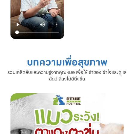
22.00 น.
📞 โทร: 02-809-
2372 , 086-328-
3781
💬 Line OA:
https://lin.ee/Srb
9Lcc
🌐 Website:
www.setthakitan
imalhospital.com
บทความเพื่อสุขภาพ
#เชื้อราแมว #โรค
ผิวหนังแมว #แมว
รวมเคล็ดลับและความรู้จากคุณหมอ เพื่อให้เจ้าของเข้าใจและดูแล
ขนร่วง #ดูแลแมว
สัตว์เลี้ยงได้ดียิ่งขึ้น
#ทาสแมว #โรง
พยาบาลสัตว์
เศรษฐกิจสัตวแพทย์
#SetthakitAnima
lHospital #หมอจ๊
อบ #CatFineDay
#สุขภาพแมว