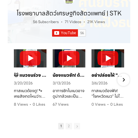
โรงพยาบาลสัตว์เศรษฐกิจสัตวแพทย์ | STK
56 Subscribers
•
71 Videos
•
21K Views
🐱 แมวขนร่วง เป็นวงแดง? ระวัง! "เชื้อราแมว" ตัวร้าย พร้อมวิธีรักษาและป้องกันโดยคุณหมอจ๊อบ
น้องแมวชัก! ต้องทำยังไง? 🚑 คู่มือสังเกตอาการและการดูแลเบื้องต้น
อย่าปล่อยให้ "หวัดแมว" พรากความสุข! เช็กอาการและวิธีรับมือก่อนสายเกินไป 🐈⚠️
3/20/2026
3/13/2026
3/6/2026
ทาสแมวต้องดู! 🐾
อาการชักในแมวอาจ
ทาสแมวต้องฟัง!
เคยสังเกตไหมว่าเจ้า
ดูน่ากลัวและเป็น
"โรคหวัดแมว" ไม่ใช่
ตัวแสบที่บ้านมี
อันตรายต่อระบบ
เรื่องเล่นๆ โดยเฉพาะ
8 Views
•
0 Likes
67 Views
0 Views
•
0 Likes
อาการขนร่วงเป็น
ประสาทได้มากกว่าที่
ในบ้านที่เลี้ยงหลาย
ก
•
0 Comments
•
0 Likes
•
0 Comments
หย่อมๆ ผิวหนังมีวง
คิด! หากพบอาการ
ตัว หรือน้องแมวที่
ค
•
0 Comments
แดง หรือเกาผิดปกติ
ชัก ไม่ว่าจะทั้งตัว
ยังไม่ได้ทำวัคซีน
หรือเปล่า? อาการ
หรือเฉพาะจุด ควรรีบ
อากาศเปลี่ยนทีไร
1
2
เหล่านี้อาจเป็น
ปรึกษาสัตวแพทย์
ใจคอไม่ดีทุกที
สัญญาณของ "โรค
ทันที