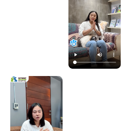
22.00 น.
📞 โทร : 02-809-
อย่าปล่อยให้เชื้อรา
📞 โทร : 02-809-
2372 , 086-328-
ทำลายความสุขของ
2372 , 086-328-
3781
น้องแมวและคุณ! รับ
3781
💬 Line OA :
ด
ชมวิดีโอเพื่อเตรียม
💬 Line OA :
https://lin.ee/Srb
ป
รับมือไปพร้อมกันนะ
https://lin.ee/Srb
9Lcc
คะ 💛
9Lcc
🌐 Website:
#เตือนภัยสัตว์เลี้ยง
ติดต่อเราเพื่อสุขภาพ
www.setthakitan
#แมวป่วย #วัคซีน
ที่ดีของสัตว์เลี้ยง
imalhospital.com
แมว #หมอแมว
💛 โรงพยาบาลสัตว์
#โรงพยาบาลสัตว์
เศรษฐกิจสัตวแพทย์
#โรงพยาบาลสัตว์
#โรคติดต่อในแมว
(Setthakit
เศรษฐกิจสัตวแพทย์
#จามบ่อย
Animal Hospital)
#โรคลมชักในแมว
“รักลูกคุณเหมือนที่
#แมวชัก #สุขภาพ
คุณรัก เราจะดูแล
แมว #หมอแมว
ความสุขของคุณให้
#ศูนย์
อยู่กับคุณไปอีก
โรคระบบประสาท
อย่างยาวนาน”
สัตว์เลี้ยง #ดูแล
สัตว์เลี้ยง #ทาสแมว
📆 สอบถาม/นัด
#CatEpilepsy
หมายสัตวแพทย์ล่วง
#SetthakitAnima
หน้าได้ที่นี่:
lHospital
🕗 เปิดบริการทุกวัน
เวลา 08.00–