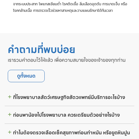
จากระบบประสาท โพแทสเซียมต่ำ โรคติดเชื้อ ลิ่มเลือดอุดตัน การบาดเจ็บ หรือ
โรคกล้ามเนื้อ การตรวจเร็วช่วยหาสาเหตุและวางแผนรักษาได้ทันเวลา
คำถามที่พบบ่อย
เรารวมคำตอบไว้ให้แล้ว เพื่อความสบายใจของเจ้าของทุกท่าน
ดูทั้งหมด
ที่โรงพยาบาลสัตว์เศรษฐกิจสัตวแพทย์มีบริการอะไรบ้าง
ก่อนพาน้องไปโรงพยาบาล ควรเตรียมตัวอย่างไรบ้าง
ทำไมต้องตรวจเลือดเช็คสุขภาพก่อนทำหมัน หรือขูดหินปูน