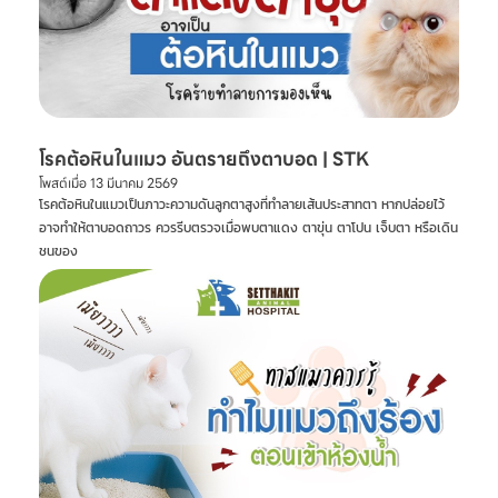
โรคต้อหินในแมว อันตรายถึงตาบอด | STK
โพสต์เมื่อ
13 มีนาคม 2569
โรคต้อหินในแมวเป็นภาวะความดันลูกตาสูงที่ทำลายเส้นประสาทตา หากปล่อยไว้
อาจทำให้ตาบอดถาวร ควรรีบตรวจเมื่อพบตาแดง ตาขุ่น ตาโปน เจ็บตา หรือเดิน
ชนของ