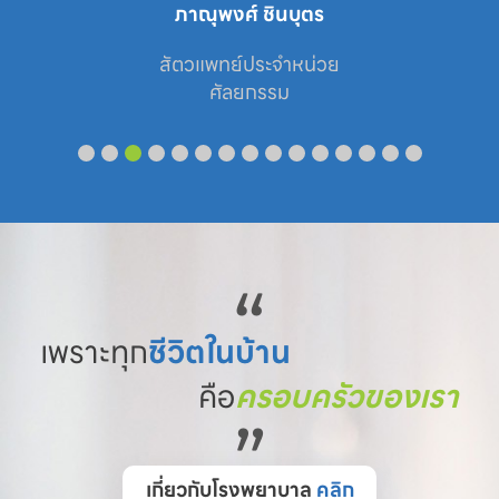
ภาณุพงศ์ ชินบุตร
สัตวแพทย์ประจำหน่วย

ศัลยกรรม
“
เพราะทุก
ชีวิตในบ้าน
คือ
ครอบครัวของเรา
”
เกี่ยวกับโรงพยาบาล
คลิก