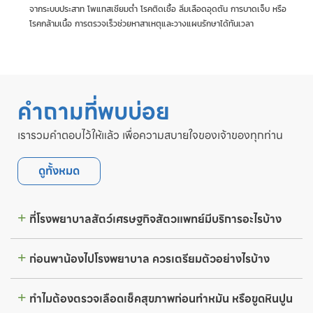
จากระบบประสาท โพแทสเซียมต่ำ โรคติดเชื้อ ลิ่มเลือดอุดตัน การบาดเจ็บ หรือ
โรคกล้ามเนื้อ การตรวจเร็วช่วยหาสาเหตุและวางแผนรักษาได้ทันเวลา
คำถามที่พบบ่อย
เรารวมคำตอบไว้ให้แล้ว เพื่อความสบายใจของเจ้าของทุกท่าน
ดูทั้งหมด
ที่โรงพยาบาลสัตว์เศรษฐกิจสัตวแพทย์มีบริการอะไรบ้าง
ก่อนพาน้องไปโรงพยาบาล ควรเตรียมตัวอย่างไรบ้าง
ทำไมต้องตรวจเลือดเช็คสุขภาพก่อนทำหมัน หรือขูดหินปูน