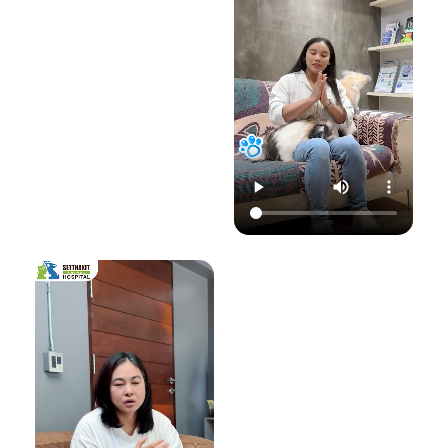
22.00 น.
📞 โทร : 02-809-
อย่าปล่อยให้เชื้อรา
📞 โทร : 02-809-
2372 , 086-328-
ทำลายความสุขของ
2372 , 086-328-
3781
น้องแมวและคุณ! รับ
3781
💬 Line OA :
ด
ชมวิดีโอเพื่อเตรียม
💬 Line OA :
https://lin.ee/Srb
ป
รับมือไปพร้อมกันนะ
https://lin.ee/Srb
9Lcc
คะ 💛
9Lcc
🌐 Website:
#เตือนภัยสัตว์เลี้ยง
ติดต่อเราเพื่อสุขภาพ
www.setthakitan
#แมวป่วย #วัคซีน
ที่ดีของสัตว์เลี้ยง
imalhospital.com
แมว #หมอแมว
💛 โรงพยาบาลสัตว์
#โรงพยาบาลสัตว์
เศรษฐกิจสัตวแพทย์
#โรงพยาบาลสัตว์
#โรคติดต่อในแมว
(Setthakit
เศรษฐกิจสัตวแพทย์
#จามบ่อย
Animal Hospital)
#โรคลมชักในแมว
“รักลูกคุณเหมือนที่
#แมวชัก #สุขภาพ
คุณรัก เราจะดูแล
แมว #หมอแมว
ความสุขของคุณให้
#ศูนย์
อยู่กับคุณไปอีก
โรคระบบประสาท
อย่างยาวนาน”
สัตว์เลี้ยง #ดูแล
สัตว์เลี้ยง #ทาสแมว
📆 สอบถาม/นัด
#CatEpilepsy
หมายสัตวแพทย์ล่วง
#SetthakitAnima
หน้าได้ที่นี่:
lHospital
🕗 เปิดบริการทุกวัน
เวลา 08.00–