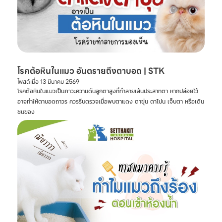
โรคต้อหินในแมว อันตรายถึงตาบอด | STK
โพสต์เมื่อ
13 มีนาคม 2569
โรคต้อหินในแมวเป็นภาวะความดันลูกตาสูงที่ทำลายเส้นประสาทตา หากปล่อยไว้
อาจทำให้ตาบอดถาวร ควรรีบตรวจเมื่อพบตาแดง ตาขุ่น ตาโปน เจ็บตา หรือเดิน
ชนของ