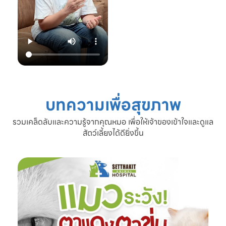
22.00 น.
📞 โทร: 02-809-
2372 , 086-328-
3781
💬 Line OA:
https://lin.ee/Srb
9Lcc
🌐 Website:
www.setthakitan
imalhospital.com
บทความเพื่อสุขภาพ
#เชื้อราแมว #โรค
ผิวหนังแมว #แมว
รวมเคล็ดลับและความรู้จากคุณหมอ เพื่อให้เจ้าของเข้าใจและดูแล
ขนร่วง #ดูแลแมว
สัตว์เลี้ยงได้ดียิ่งขึ้น
#ทาสแมว #โรง
พยาบาลสัตว์
เศรษฐกิจสัตวแพทย์
#SetthakitAnima
lHospital #หมอจ๊
อบ #CatFineDay
#สุขภาพแมว