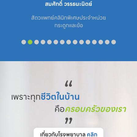
สมศักดิ์ วรรธนะนิตย์
สัตวแพทย์คลินิกพิเศษประจำหน่วย

กระดูกและข้อ
“
เพราะทุก
ชีวิตในบ้าน
คือ
ครอบครัวของเรา
”
เกี่ยวกับโรงพยาบาล
คลิก