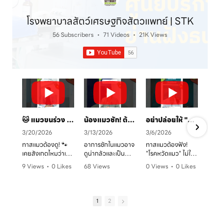
โรงพยาบาลสัตว์เศรษฐกิจสัตวแพทย์ | STK
56 Subscribers
•
71 Videos
•
21K Views
🐱 แมวขนร่วง เป็นวงแดง? ระวัง! "เชื้อราแมว" ตัวร้าย พร้อมวิธีรักษาและป้องกันโดยคุณหมอจ๊อบ
น้องแมวชัก! ต้องทำยังไง? 🚑 คู่มือสังเกตอาการและการดูแลเบื้องต้น
อย่าปล่อยให้ "หวัดแมว" พรากความสุข! เช็กอาการและวิธีรับมือก่อนสายเกินไป 🐈⚠️
3/20/2026
3/13/2026
3/6/2026
ทาสแมวต้องดู! 🐾
อาการชักในแมวอาจ
ทาสแมวต้องฟัง!
เคยสังเกตไหมว่าเจ้า
ดูน่ากลัวและเป็น
"โรคหวัดแมว" ไม่ใช่
ตัวแสบที่บ้านมี
อันตรายต่อระบบ
เรื่องเล่นๆ โดยเฉพาะ
9 Views
•
0 Likes
68 Views
0 Views
•
0 Likes
อาการขนร่วงเป็น
ประสาทได้มากกว่าที่
ในบ้านที่เลี้ยงหลาย
ก
•
0 Comments
•
0 Likes
•
0 Comments
หย่อมๆ ผิวหนังมีวง
คิด! หากพบอาการ
ตัว หรือน้องแมวที่
ค
•
0 Comments
แดง หรือเกาผิดปกติ
ชัก ไม่ว่าจะทั้งตัว
ยังไม่ได้ทำวัคซีน
หรือเปล่า? อาการ
หรือเฉพาะจุด ควรรีบ
อากาศเปลี่ยนทีไร
1
2
เหล่านี้อาจเป็น
ปรึกษาสัตวแพทย์
ใจคอไม่ดีทุกที
สัญญาณของ "โรค
ทันที