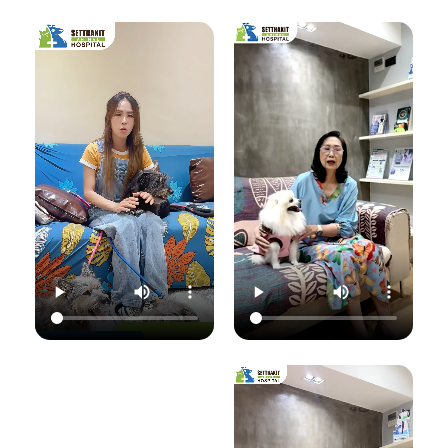
เชื้อราที่ผิวหนัง" ซึ่ง
มาฟังคุณหมอแนนอ
นอกจากจะกวนใจ
มาฟังคำแนะนำดีๆ
ธิบายชัดๆ ว่าอาการ
น้องแมวแล้ว ยังอาจ
จากคุณหมอนิว โรง
แค่ไหนเรียกว่าปกติ
ติดต่อมาสู่ทาสอย่าง
พยาบาลสัตว์
อาการแค่ไหนเข้าขั้น
เราได้ด้วยนะ!
เศรษฐกิจสัตวแพทย์
วิกฤต พร้อมวิธีการ
ถึงสาเหตุและขั้นตอน
ดูแลเบื้องต้นที่ถูก
วันนี้คุณหมอจ๊อบ
การรักษาที่ถูกต้อง
ต้อง เพื่อให้ลูกรัก
ต
(น.สพ.ธนภัทร
กันครับ เพราะความ
ของคุณกลับมาแข็ง
สุนทร) จากโรง
สุขของลูกรัก คือ
แรงสดใสเหมือนเดิม
พยาบาลสัตว์
หัวใจสำคัญของเรา
ค่ะ 💛
ใ
เศรษฐกิจสัตวแพทย์
💛
ว
จะมาแชร์ความรู้แบบ
💛 Setthakit
เน้นๆ เรื่อง:
💛 Setthakit
Animal Hospital
✅ สังเกตอาการแบบ
Animal Hospital
“รักลูกคุณเหมือนที่
ไหนที่เป็นเชื้อรา
“รักลูกคุณเหมือนที่
คุณรัก เราจะดูแล
เ
✅ สาเหตุที่ทำให้น้อง
คุณรัก เราจะดูแล
ความสุขของคุณให้
แมวติดเชื้อ
ความสุขของคุณให้
อยู่กับคุณไปอีก
(ความชื้น, ภูมิคุ้มกัน
อยู่กับคุณไปอีก
อย่างยาวนาน”
แ
ต่ำ, การสัมผัส)
อย่างยาวนาน”
✅ แนวทางการรักษา
📆 สอบถาม/นัด
ที่ถูกต้อง (ยากิน,
📆 สอบถาม/นัด
หมายสัตวแพทย์ล่วง
เ
ยาทา, แชมพูฆ่าเชื้อ)
หมายสัตวแพทย์ล่วง
หน้าได้ที่นี่
✅ เคล็ดลับการดูแล
หน้าได้ที่นี่
🕗 เปิดบริการทุกวัน
และป้องกันไม่ให้กลับ
🕗 เปิดบริการทุกวัน
เวลา 08.00–
มาเป็นซ้ำ
เวลา 08.00–
22.00 น.