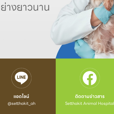
แอดไลน์
ติดตามข่าวสาร
@setthakit_ah
Setthakit Animal Hospita