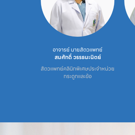
์ นายสัตวแพทย์
อาจารย์ นายสัตวแพทย์
ณรัตน์
สมศักดิ์ วรรธนะนิตย์
เศษประจำหน่วย

สัตวแพทย์คลินิกพิเศษประจำหน่วย

ะข้อ
กระดูกและข้อ