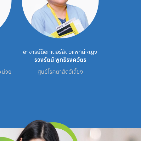
อาจารย์ด็อกเตอร์สัตวแพทย์หญิง
สัตว
รวงรัตน์ พุทธิรงควัตร
รัญช
น่วย

ศูนย์โรคตาสัตว์เลี้ยง
ศูนย์โรคตาสัตว์เล
สั