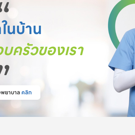
“
ตในบ้าน
บครัวของเรา
”
โรงพยาบาล
คลิก