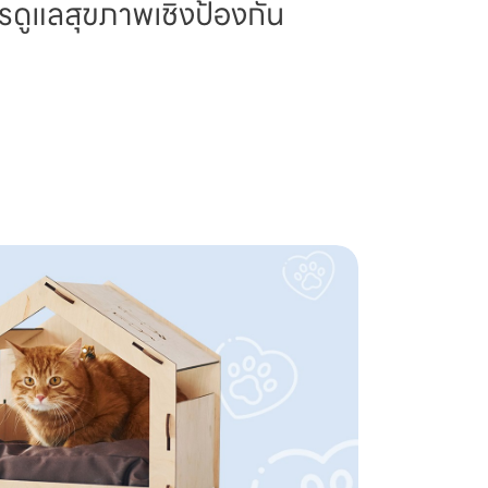
รดูแลสุขภาพเชิงป้องกัน