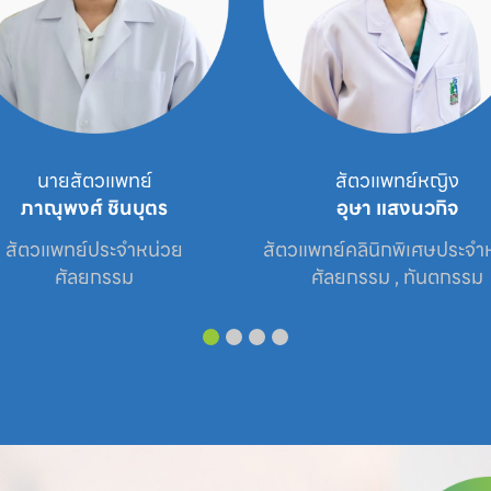
นายสัตวแพทย์
สัตวแพทย์หญิง
ภาณุพงศ์ ชินบุตร
อุษา แสงนวกิจ
สัตวแพทย์ประจำหน่วย

สัตวแพทย์คลินิกพิเศษประจำห
ศัลยกรรม
ศัลยกรรม , ทันตกรรม