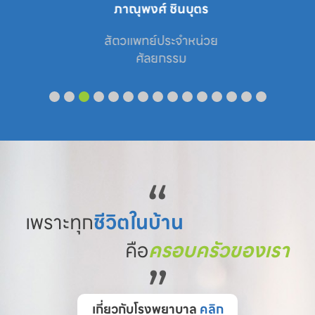
ภาณุพงศ์ ชินบุตร
สัตวแพทย์ประจำหน่วย

ศัลยกรรม
“
เพราะทุก
ชีวิตในบ้าน
คือ
ครอบครัวของเรา
”
เกี่ยวกับโรงพยาบาล
คลิก