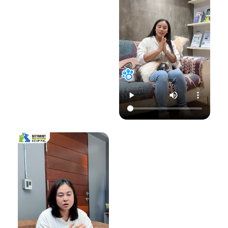
22.00 น.
📞 โทร : 02-809-
อย่าปล่อยให้เชื้อรา
📞 โทร : 02-809-
2372 , 086-328-
ทำลายความสุขของ
2372 , 086-328-
3781
น้องแมวและคุณ! รับ
3781
💬 Line OA :
ด
ชมวิดีโอเพื่อเตรียม
💬 Line OA :
https://lin.ee/Srb
ป
รับมือไปพร้อมกันนะ
https://lin.ee/Srb
9Lcc
คะ 💛
9Lcc
🌐 Website:
#เตือนภัยสัตว์เลี้ยง
ติดต่อเราเพื่อสุขภาพ
www.setthakitan
#แมวป่วย #วัคซีน
ที่ดีของสัตว์เลี้ยง
imalhospital.com
แมว #หมอแมว
💛 โรงพยาบาลสัตว์
#โรงพยาบาลสัตว์
เศรษฐกิจสัตวแพทย์
#โรงพยาบาลสัตว์
#โรคติดต่อในแมว
(Setthakit
เศรษฐกิจสัตวแพทย์
#จามบ่อย
Animal Hospital)
#โรคลมชักในแมว
“รักลูกคุณเหมือนที่
#แมวชัก #สุขภาพ
คุณรัก เราจะดูแล
แมว #หมอแมว
ความสุขของคุณให้
#ศูนย์
อยู่กับคุณไปอีก
โรคระบบประสาท
อย่างยาวนาน”
สัตว์เลี้ยง #ดูแล
สัตว์เลี้ยง #ทาสแมว
📆 สอบถาม/นัด
#CatEpilepsy
หมายสัตวแพทย์ล่วง
#SetthakitAnima
หน้าได้ที่นี่:
lHospital
🕗 เปิดบริการทุกวัน
เวลา 08.00–