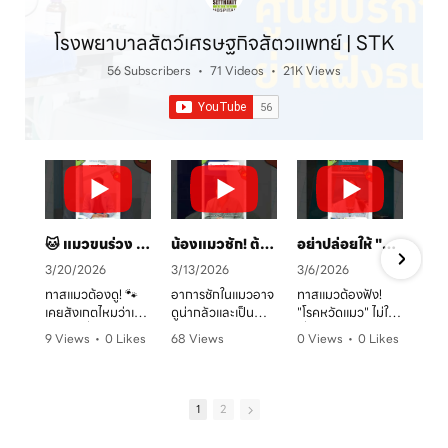
โรงพยาบาลสัตว์เศรษฐกิจสัตวแพทย์ | STK
56 Subscribers
•
71 Videos
•
21K Views
🐱 แมวขนร่วง เป็นวงแดง? ระวัง! "เชื้อราแมว" ตัวร้าย พร้อมวิธีรักษาและป้องกันโดยคุณหมอจ๊อบ
น้องแมวชัก! ต้องทำยังไง? 🚑 คู่มือสังเกตอาการและการดูแลเบื้องต้น
อย่าปล่อยให้ "หวัดแมว" พรากความสุข! เช็กอาการและวิธีรับมือก่อนสายเกินไป 🐈⚠️
3/20/2026
3/13/2026
3/6/2026
ทาสแมวต้องดู! 🐾
อาการชักในแมวอาจ
ทาสแมวต้องฟัง!
เคยสังเกตไหมว่าเจ้า
ดูน่ากลัวและเป็น
"โรคหวัดแมว" ไม่ใช่
ตัวแสบที่บ้านมี
อันตรายต่อระบบ
เรื่องเล่นๆ โดยเฉพาะ
9 Views
•
0 Likes
68 Views
0 Views
•
0 Likes
อาการขนร่วงเป็น
ประสาทได้มากกว่าที่
ในบ้านที่เลี้ยงหลาย
ก
•
0 Comments
•
0 Likes
•
0 Comments
หย่อมๆ ผิวหนังมีวง
คิด! หากพบอาการ
ตัว หรือน้องแมวที่
ค
•
0 Comments
แดง หรือเกาผิดปกติ
ชัก ไม่ว่าจะทั้งตัว
ยังไม่ได้ทำวัคซีน
หรือเปล่า? อาการ
หรือเฉพาะจุด ควรรีบ
อากาศเปลี่ยนทีไร
1
2
เหล่านี้อาจเป็น
ปรึกษาสัตวแพทย์
ใจคอไม่ดีทุกที
สัญญาณของ "โรค
ทันที