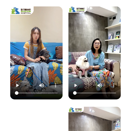
เชื้อราที่ผิวหนัง" ซึ่ง
มาฟังคุณหมอแนนอ
นอกจากจะกวนใจ
มาฟังคำแนะนำดีๆ
ธิบายชัดๆ ว่าอาการ
น้องแมวแล้ว ยังอาจ
จากคุณหมอนิว โรง
แค่ไหนเรียกว่าปกติ
ติดต่อมาสู่ทาสอย่าง
พยาบาลสัตว์
อาการแค่ไหนเข้าขั้น
เราได้ด้วยนะ!
เศรษฐกิจสัตวแพทย์
วิกฤต พร้อมวิธีการ
ถึงสาเหตุและขั้นตอน
ดูแลเบื้องต้นที่ถูก
วันนี้คุณหมอจ๊อบ
การรักษาที่ถูกต้อง
ต้อง เพื่อให้ลูกรัก
ต
(น.สพ.ธนภัทร
กันครับ เพราะความ
ของคุณกลับมาแข็ง
สุนทร) จากโรง
สุขของลูกรัก คือ
แรงสดใสเหมือนเดิม
พยาบาลสัตว์
หัวใจสำคัญของเรา
ค่ะ 💛
ใ
เศรษฐกิจสัตวแพทย์
💛
ว
จะมาแชร์ความรู้แบบ
💛 Setthakit
เน้นๆ เรื่อง:
💛 Setthakit
Animal Hospital
✅ สังเกตอาการแบบ
Animal Hospital
“รักลูกคุณเหมือนที่
ไหนที่เป็นเชื้อรา
“รักลูกคุณเหมือนที่
คุณรัก เราจะดูแล
เ
✅ สาเหตุที่ทำให้น้อง
คุณรัก เราจะดูแล
ความสุขของคุณให้
แมวติดเชื้อ
ความสุขของคุณให้
อยู่กับคุณไปอีก
(ความชื้น, ภูมิคุ้มกัน
อยู่กับคุณไปอีก
อย่างยาวนาน”
แ
ต่ำ, การสัมผัส)
อย่างยาวนาน”
✅ แนวทางการรักษา
📆 สอบถาม/นัด
ที่ถูกต้อง (ยากิน,
📆 สอบถาม/นัด
หมายสัตวแพทย์ล่วง
เ
ยาทา, แชมพูฆ่าเชื้อ)
หมายสัตวแพทย์ล่วง
หน้าได้ที่นี่
✅ เคล็ดลับการดูแล
หน้าได้ที่นี่
🕗 เปิดบริการทุกวัน
และป้องกันไม่ให้กลับ
🕗 เปิดบริการทุกวัน
เวลา 08.00–
มาเป็นซ้ำ
เวลา 08.00–
22.00 น.