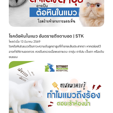
โรคต้อหินในแมว อันตรายถึงตาบอด | STK
โพสต์เมื่อ
13 มีนาคม 2569
โรคต้อหินในแมวเป็นภาวะความดันลูกตาสูงที่ทำลายเส้นประสาทตา หากปล่อยไว้
อาจทำให้ตาบอดถาวร ควรรีบตรวจเมื่อพบตาแดง ตาขุ่น ตาโปน เจ็บตา หรือเดิน
ชนของ