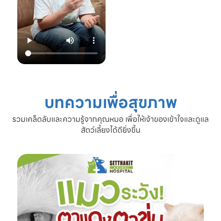
22.00 น.
📞 โทร: 02-809-
2372 , 086-328-
3781
💬 Line OA:
https://lin.ee/Srb
9Lcc
🌐 Website:
www.setthakitan
imalhospital.com
บทความเพื่อสุขภาพ
#เชื้อราแมว #โรค
ผิวหนังแมว #แมว
รวมเคล็ดลับและความรู้จากคุณหมอ เพื่อให้เจ้าของเข้าใจและดูแล
ขนร่วง #ดูแลแมว
สัตว์เลี้ยงได้ดียิ่งขึ้น
#ทาสแมว #โรง
พยาบาลสัตว์
เศรษฐกิจสัตวแพทย์
#SetthakitAnima
lHospital #หมอจ๊
อบ #CatFineDay
#สุขภาพแมว