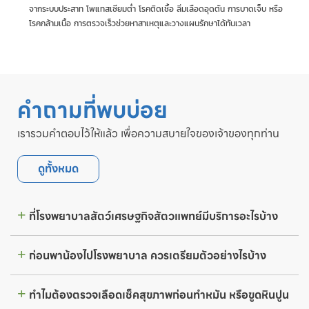
จากระบบประสาท โพแทสเซียมต่ำ โรคติดเชื้อ ลิ่มเลือดอุดตัน การบาดเจ็บ หรือ
โรคกล้ามเนื้อ การตรวจเร็วช่วยหาสาเหตุและวางแผนรักษาได้ทันเวลา
คำถามที่พบบ่อย
เรารวมคำตอบไว้ให้แล้ว เพื่อความสบายใจของเจ้าของทุกท่าน
ดูทั้งหมด
ที่โรงพยาบาลสัตว์เศรษฐกิจสัตวแพทย์มีบริการอะไรบ้าง
ก่อนพาน้องไปโรงพยาบาล ควรเตรียมตัวอย่างไรบ้าง
ทำไมต้องตรวจเลือดเช็คสุขภาพก่อนทำหมัน หรือขูดหินปูน