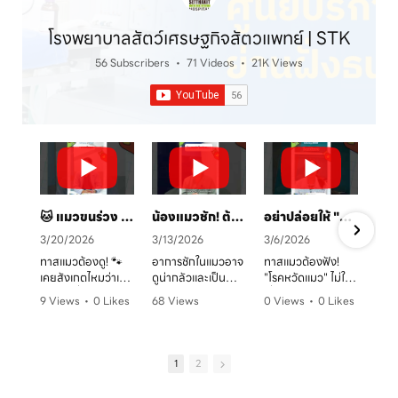
โรงพยาบาลสัตว์เศรษฐกิจสัตวแพทย์ | STK
56 Subscribers
•
71 Videos
•
21K Views
🐱 แมวขนร่วง เป็นวงแดง? ระวัง! "เชื้อราแมว" ตัวร้าย พร้อมวิธีรักษาและป้องกันโดยคุณหมอจ๊อบ
น้องแมวชัก! ต้องทำยังไง? 🚑 คู่มือสังเกตอาการและการดูแลเบื้องต้น
อย่าปล่อยให้ "หวัดแมว" พรากความสุข! เช็กอาการและวิธีรับมือก่อนสายเกินไป 🐈⚠️
3/20/2026
3/13/2026
3/6/2026
ทาสแมวต้องดู! 🐾
อาการชักในแมวอาจ
ทาสแมวต้องฟัง!
เคยสังเกตไหมว่าเจ้า
ดูน่ากลัวและเป็น
"โรคหวัดแมว" ไม่ใช่
ตัวแสบที่บ้านมี
อันตรายต่อระบบ
เรื่องเล่นๆ โดยเฉพาะ
9 Views
•
0 Likes
68 Views
0 Views
•
0 Likes
อาการขนร่วงเป็น
ประสาทได้มากกว่าที่
ในบ้านที่เลี้ยงหลาย
ก
•
0 Comments
•
0 Likes
•
0 Comments
หย่อมๆ ผิวหนังมีวง
คิด! หากพบอาการ
ตัว หรือน้องแมวที่
ค
•
0 Comments
แดง หรือเกาผิดปกติ
ชัก ไม่ว่าจะทั้งตัว
ยังไม่ได้ทำวัคซีน
หรือเปล่า? อาการ
หรือเฉพาะจุด ควรรีบ
อากาศเปลี่ยนทีไร
1
2
เหล่านี้อาจเป็น
ปรึกษาสัตวแพทย์
ใจคอไม่ดีทุกที
สัญญาณของ "โรค
ทันที