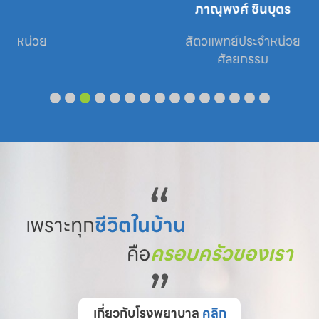
ภาณุพงศ์ ชินบุตร
สัตวแพทย์ประจำหน่วย

ศัลยกรรม
“
เพราะทุก
ชีวิตในบ้าน
คือ
ครอบครัวของเรา
”
เกี่ยวกับโรงพยาบาล
คลิก