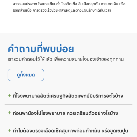
จากระบบประสาท โพแทสเซียมต่ำ โรคติดเชื้อ ลิ่มเลือดอุดตัน การบาดเจ็บ หรือ
โรคกล้ามเนื้อ การตรวจเร็วช่วยหาสาเหตุและวางแผนรักษาได้ทันเวลา
คำถามที่พบบ่อย
เรารวมคำตอบไว้ให้แล้ว เพื่อความสบายใจของเจ้าของทุกท่าน
ดูทั้งหมด
ที่โรงพยาบาลสัตว์เศรษฐกิจสัตวแพทย์มีบริการอะไรบ้าง
ก่อนพาน้องไปโรงพยาบาล ควรเตรียมตัวอย่างไรบ้าง
ทำไมต้องตรวจเลือดเช็คสุขภาพก่อนทำหมัน หรือขูดหินปูน