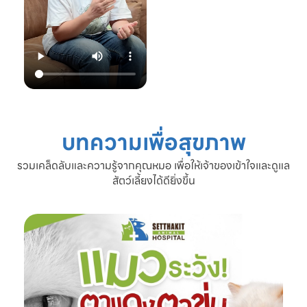
22.00 น.
📞 โทร: 02-809-
2372 , 086-328-
3781
💬 Line OA:
https://lin.ee/Srb
9Lcc
🌐 Website:
www.setthakitan
imalhospital.com
บทความเพื่อสุขภาพ
#เชื้อราแมว #โรค
ผิวหนังแมว #แมว
รวมเคล็ดลับและความรู้จากคุณหมอ เพื่อให้เจ้าของเข้าใจและดูแล
ขนร่วง #ดูแลแมว
สัตว์เลี้ยงได้ดียิ่งขึ้น
#ทาสแมว #โรง
พยาบาลสัตว์
เศรษฐกิจสัตวแพทย์
#SetthakitAnima
lHospital #หมอจ๊
อบ #CatFineDay
#สุขภาพแมว