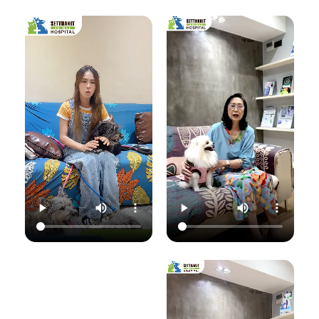
เชื้อราที่ผิวหนัง" ซึ่ง
มาฟังคุณหมอแนนอ
นอกจากจะกวนใจ
มาฟังคำแนะนำดีๆ
ธิบายชัดๆ ว่าอาการ
น้องแมวแล้ว ยังอาจ
จากคุณหมอนิว โรง
แค่ไหนเรียกว่าปกติ
ติดต่อมาสู่ทาสอย่าง
พยาบาลสัตว์
อาการแค่ไหนเข้าขั้น
เราได้ด้วยนะ!
เศรษฐกิจสัตวแพทย์
วิกฤต พร้อมวิธีการ
ถึงสาเหตุและขั้นตอน
ดูแลเบื้องต้นที่ถูก
วันนี้คุณหมอจ๊อบ
การรักษาที่ถูกต้อง
ต้อง เพื่อให้ลูกรัก
ต
(น.สพ.ธนภัทร
กันครับ เพราะความ
ของคุณกลับมาแข็ง
สุนทร) จากโรง
สุขของลูกรัก คือ
แรงสดใสเหมือนเดิม
พยาบาลสัตว์
หัวใจสำคัญของเรา
ค่ะ 💛
ใ
เศรษฐกิจสัตวแพทย์
💛
ว
จะมาแชร์ความรู้แบบ
💛 Setthakit
เน้นๆ เรื่อง:
💛 Setthakit
Animal Hospital
✅ สังเกตอาการแบบ
Animal Hospital
“รักลูกคุณเหมือนที่
ไหนที่เป็นเชื้อรา
“รักลูกคุณเหมือนที่
คุณรัก เราจะดูแล
เ
✅ สาเหตุที่ทำให้น้อง
คุณรัก เราจะดูแล
ความสุขของคุณให้
แมวติดเชื้อ
ความสุขของคุณให้
อยู่กับคุณไปอีก
(ความชื้น, ภูมิคุ้มกัน
อยู่กับคุณไปอีก
อย่างยาวนาน”
แ
ต่ำ, การสัมผัส)
อย่างยาวนาน”
✅ แนวทางการรักษา
📆 สอบถาม/นัด
ที่ถูกต้อง (ยากิน,
📆 สอบถาม/นัด
หมายสัตวแพทย์ล่วง
เ
ยาทา, แชมพูฆ่าเชื้อ)
หมายสัตวแพทย์ล่วง
หน้าได้ที่นี่
✅ เคล็ดลับการดูแล
หน้าได้ที่นี่
🕗 เปิดบริการทุกวัน
และป้องกันไม่ให้กลับ
🕗 เปิดบริการทุกวัน
เวลา 08.00–
มาเป็นซ้ำ
เวลา 08.00–
22.00 น.