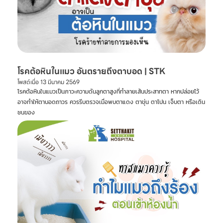
โรคต้อหินในแมว อันตรายถึงตาบอด | STK
โพสต์เมื่อ
13 มีนาคม 2569
โรคต้อหินในแมวเป็นภาวะความดันลูกตาสูงที่ทำลายเส้นประสาทตา หากปล่อยไว้
อาจทำให้ตาบอดถาวร ควรรีบตรวจเมื่อพบตาแดง ตาขุ่น ตาโปน เจ็บตา หรือเดิน
ชนของ