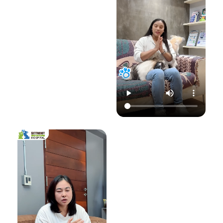
22.00 น.
📞 โทร : 02-809-
อย่าปล่อยให้เชื้อรา
📞 โทร : 02-809-
2372 , 086-328-
ทำลายความสุขของ
2372 , 086-328-
3781
น้องแมวและคุณ! รับ
3781
💬 Line OA :
ด
ชมวิดีโอเพื่อเตรียม
💬 Line OA :
https://lin.ee/Srb
ป
รับมือไปพร้อมกันนะ
https://lin.ee/Srb
9Lcc
คะ 💛
9Lcc
🌐 Website:
#เตือนภัยสัตว์เลี้ยง
ติดต่อเราเพื่อสุขภาพ
www.setthakitan
#แมวป่วย #วัคซีน
ที่ดีของสัตว์เลี้ยง
imalhospital.com
แมว #หมอแมว
💛 โรงพยาบาลสัตว์
#โรงพยาบาลสัตว์
เศรษฐกิจสัตวแพทย์
#โรงพยาบาลสัตว์
#โรคติดต่อในแมว
(Setthakit
เศรษฐกิจสัตวแพทย์
#จามบ่อย
Animal Hospital)
#โรคลมชักในแมว
“รักลูกคุณเหมือนที่
#แมวชัก #สุขภาพ
คุณรัก เราจะดูแล
แมว #หมอแมว
ความสุขของคุณให้
#ศูนย์
อยู่กับคุณไปอีก
โรคระบบประสาท
อย่างยาวนาน”
สัตว์เลี้ยง #ดูแล
สัตว์เลี้ยง #ทาสแมว
📆 สอบถาม/นัด
#CatEpilepsy
หมายสัตวแพทย์ล่วง
#SetthakitAnima
หน้าได้ที่นี่:
lHospital
🕗 เปิดบริการทุกวัน
เวลา 08.00–