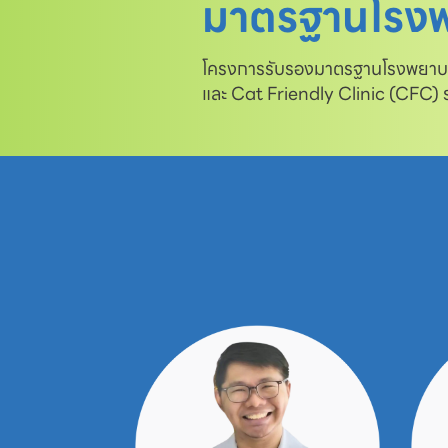
มาตรฐานโรงพ
โครงการรับรองมาตรฐานโรงพยาบาล
และ Cat Friendly Clinic (CFC)