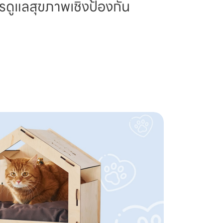
รดูแลสุขภาพเชิงป้องกัน