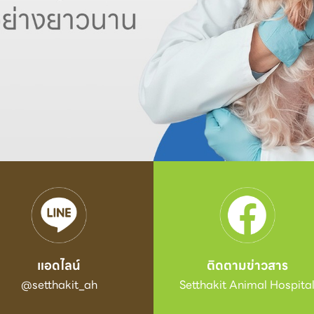
แอดไลน์
ติดตามข่าวสาร
@setthakit_ah
Setthakit Animal Hospita