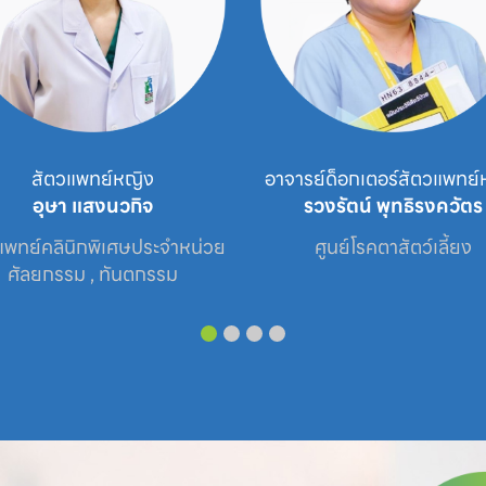
สัตวแพทย์หญิง
อาจารย์ด็อกเตอร์สัตวแพทย์
อุษา แสงนวกิจ
รวงรัตน์ พุทธิรงควัตร
แพทย์คลินิกพิเศษประจำหน่วย

ศูนย์โรคตาสัตว์เลี้ยง
ศัลยกรรม , ทันตกรรม