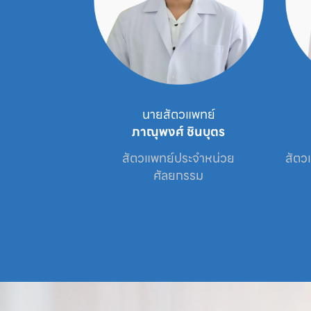
ัตวแพทย์
นายสัตวแพทย์
ธนะนิตย์
ภาณุพงศ์ ชินบุตร
เศษประจำหน่วย

สัตวแพทย์ประจำหน่วย

สัตว
ะข้อ
ศัลยกรรม