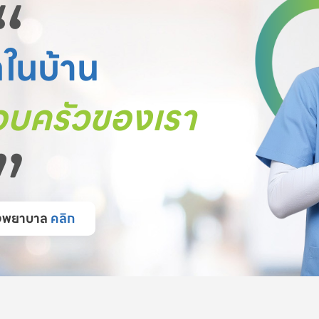
“
ตในบ้าน
บครัวของเรา
”
โรงพยาบาล
คลิก