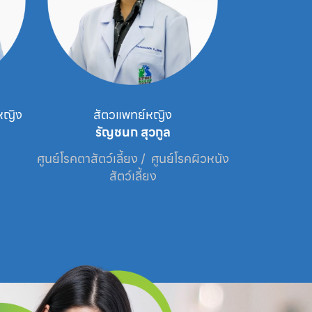
หญิง
สัตวแพทย์หญิง
นาย
รัญชนก สุวกูล
กระว
ศูนย์โรคตาสัตว์เลี้ยง /  ศูนย์โรคผิวหนัง
ศูนย
สัตว์เลี้ยง