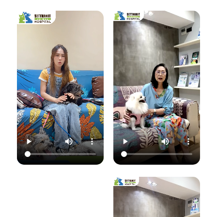
เชื้อราที่ผิวหนัง" ซึ่ง
มาฟังคุณหมอแนนอ
นอกจากจะกวนใจ
มาฟังคำแนะนำดีๆ
ธิบายชัดๆ ว่าอาการ
น้องแมวแล้ว ยังอาจ
จากคุณหมอนิว โรง
แค่ไหนเรียกว่าปกติ
ติดต่อมาสู่ทาสอย่าง
พยาบาลสัตว์
อาการแค่ไหนเข้าขั้น
เราได้ด้วยนะ!
เศรษฐกิจสัตวแพทย์
วิกฤต พร้อมวิธีการ
ถึงสาเหตุและขั้นตอน
ดูแลเบื้องต้นที่ถูก
วันนี้คุณหมอจ๊อบ
การรักษาที่ถูกต้อง
ต้อง เพื่อให้ลูกรัก
ต
(น.สพ.ธนภัทร
กันครับ เพราะความ
ของคุณกลับมาแข็ง
สุนทร) จากโรง
สุขของลูกรัก คือ
แรงสดใสเหมือนเดิม
พยาบาลสัตว์
หัวใจสำคัญของเรา
ค่ะ 💛
ใ
เศรษฐกิจสัตวแพทย์
💛
ว
จะมาแชร์ความรู้แบบ
💛 Setthakit
เน้นๆ เรื่อง:
💛 Setthakit
Animal Hospital
✅ สังเกตอาการแบบ
Animal Hospital
“รักลูกคุณเหมือนที่
ไหนที่เป็นเชื้อรา
“รักลูกคุณเหมือนที่
คุณรัก เราจะดูแล
เ
✅ สาเหตุที่ทำให้น้อง
คุณรัก เราจะดูแล
ความสุขของคุณให้
แมวติดเชื้อ
ความสุขของคุณให้
อยู่กับคุณไปอีก
(ความชื้น, ภูมิคุ้มกัน
อยู่กับคุณไปอีก
อย่างยาวนาน”
แ
ต่ำ, การสัมผัส)
อย่างยาวนาน”
✅ แนวทางการรักษา
📆 สอบถาม/นัด
ที่ถูกต้อง (ยากิน,
📆 สอบถาม/นัด
หมายสัตวแพทย์ล่วง
เ
ยาทา, แชมพูฆ่าเชื้อ)
หมายสัตวแพทย์ล่วง
หน้าได้ที่นี่
✅ เคล็ดลับการดูแล
หน้าได้ที่นี่
🕗 เปิดบริการทุกวัน
และป้องกันไม่ให้กลับ
🕗 เปิดบริการทุกวัน
เวลา 08.00–
มาเป็นซ้ำ
เวลา 08.00–
22.00 น.