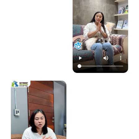
22.00 น.
📞 โทร : 02-809-
อย่าปล่อยให้เชื้อรา
📞 โทร : 02-809-
2372 , 086-328-
ทำลายความสุขของ
2372 , 086-328-
3781
น้องแมวและคุณ! รับ
3781
💬 Line OA :
ด
ชมวิดีโอเพื่อเตรียม
💬 Line OA :
https://lin.ee/Srb
ป
รับมือไปพร้อมกันนะ
https://lin.ee/Srb
9Lcc
คะ 💛
9Lcc
🌐 Website:
#เตือนภัยสัตว์เลี้ยง
ติดต่อเราเพื่อสุขภาพ
www.setthakitan
#แมวป่วย #วัคซีน
ที่ดีของสัตว์เลี้ยง
imalhospital.com
แมว #หมอแมว
💛 โรงพยาบาลสัตว์
#โรงพยาบาลสัตว์
เศรษฐกิจสัตวแพทย์
#โรงพยาบาลสัตว์
#โรคติดต่อในแมว
(Setthakit
เศรษฐกิจสัตวแพทย์
#จามบ่อย
Animal Hospital)
#โรคลมชักในแมว
“รักลูกคุณเหมือนที่
#แมวชัก #สุขภาพ
คุณรัก เราจะดูแล
แมว #หมอแมว
ความสุขของคุณให้
#ศูนย์
อยู่กับคุณไปอีก
โรคระบบประสาท
อย่างยาวนาน”
สัตว์เลี้ยง #ดูแล
สัตว์เลี้ยง #ทาสแมว
📆 สอบถาม/นัด
#CatEpilepsy
หมายสัตวแพทย์ล่วง
#SetthakitAnima
หน้าได้ที่นี่:
lHospital
🕗 เปิดบริการทุกวัน
เวลา 08.00–