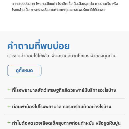
จากระบบประสาท โพแทสเซียมต่ำ โรคติดเชื้อ ลิ่มเลือดอุดตัน การบาดเจ็บ หรือ
โรคกล้ามเนื้อ การตรวจเร็วช่วยหาสาเหตุและวางแผนรักษาได้ทันเวลา
คำถามที่พบบ่อย
เรารวมคำตอบไว้ให้แล้ว เพื่อความสบายใจของเจ้าของทุกท่าน
ดูทั้งหมด
ที่โรงพยาบาลสัตว์เศรษฐกิจสัตวแพทย์มีบริการอะไรบ้าง
ก่อนพาน้องไปโรงพยาบาล ควรเตรียมตัวอย่างไรบ้าง
ทำไมต้องตรวจเลือดเช็คสุขภาพก่อนทำหมัน หรือขูดหินปูน