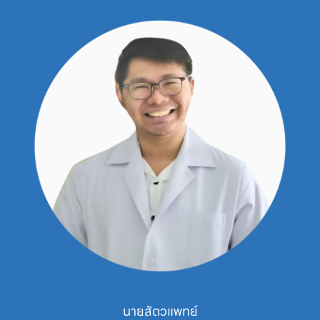
สัตวแพทย์หญิง