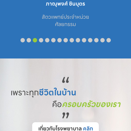
อุษา แสงนวกิจ
สัตวแพทย์คลินิกพิเศษประจำหน่วย

ศัลยกรรม , ทันตกรรม
“
เพราะทุก
ชีวิตในบ้าน
คือ
ครอบครัวของเรา
”
เกี่ยวกับโรงพยาบาล
คลิก