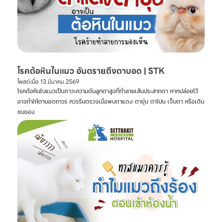
โรคต้อหินในแมว อันตรายถึงตาบอด | STK
โพสต์เมื่อ
13 มีนาคม 2569
โรคต้อหินในแมวเป็นภาวะความดันลูกตาสูงที่ทำลายเส้นประสาทตา หากปล่อยไว้
อาจทำให้ตาบอดถาวร ควรรีบตรวจเมื่อพบตาแดง ตาขุ่น ตาโปน เจ็บตา หรือเดิน
ชนของ