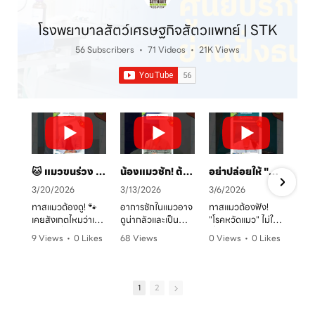
โรงพยาบาลสัตว์เศรษฐกิจสัตวแพทย์ | STK
56 Subscribers
•
71 Videos
•
21K Views
🐱 แมวขนร่วง เป็นวงแดง? ระวัง! "เชื้อราแมว" ตัวร้าย พร้อมวิธีรักษาและป้องกันโดยคุณหมอจ๊อบ
น้องแมวชัก! ต้องทำยังไง? 🚑 คู่มือสังเกตอาการและการดูแลเบื้องต้น
อย่าปล่อยให้ "หวัดแมว" พรากความสุข! เช็กอาการและวิธีรับมือก่อนสายเกินไป 🐈⚠️
3/20/2026
3/13/2026
3/6/2026
ทาสแมวต้องดู! 🐾
อาการชักในแมวอาจ
ทาสแมวต้องฟัง!
เคยสังเกตไหมว่าเจ้า
ดูน่ากลัวและเป็น
"โรคหวัดแมว" ไม่ใช่
ตัวแสบที่บ้านมี
อันตรายต่อระบบ
เรื่องเล่นๆ โดยเฉพาะ
9 Views
•
0 Likes
68 Views
0 Views
•
0 Likes
อาการขนร่วงเป็น
ประสาทได้มากกว่าที่
ในบ้านที่เลี้ยงหลาย
ก
•
0 Comments
•
0 Likes
•
0 Comments
หย่อมๆ ผิวหนังมีวง
คิด! หากพบอาการ
ตัว หรือน้องแมวที่
ค
•
0 Comments
แดง หรือเกาผิดปกติ
ชัก ไม่ว่าจะทั้งตัว
ยังไม่ได้ทำวัคซีน
หรือเปล่า? อาการ
หรือเฉพาะจุด ควรรีบ
อากาศเปลี่ยนทีไร
1
2
เหล่านี้อาจเป็น
ปรึกษาสัตวแพทย์
ใจคอไม่ดีทุกที
สัญญาณของ "โรค
ทันที