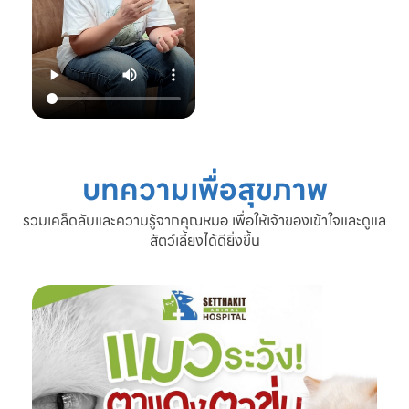
22.00 น.
📞 โทร: 02-809-
2372 , 086-328-
3781
💬 Line OA:
https://lin.ee/Srb
9Lcc
🌐 Website:
www.setthakitan
imalhospital.com
บทความเพื่อสุขภาพ
#เชื้อราแมว #โรค
ผิวหนังแมว #แมว
รวมเคล็ดลับและความรู้จากคุณหมอ เพื่อให้เจ้าของเข้าใจและดูแล
ขนร่วง #ดูแลแมว
สัตว์เลี้ยงได้ดียิ่งขึ้น
#ทาสแมว #โรง
พยาบาลสัตว์
เศรษฐกิจสัตวแพทย์
#SetthakitAnima
lHospital #หมอจ๊
อบ #CatFineDay
#สุขภาพแมว