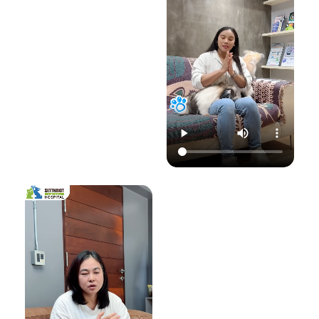
22.00 น.
📞 โทร : 02-809-
อย่าปล่อยให้เชื้อรา
📞 โทร : 02-809-
2372 , 086-328-
ทำลายความสุขของ
2372 , 086-328-
3781
น้องแมวและคุณ! รับ
3781
💬 Line OA :
ด
ชมวิดีโอเพื่อเตรียม
💬 Line OA :
https://lin.ee/Srb
ป
รับมือไปพร้อมกันนะ
https://lin.ee/Srb
9Lcc
คะ 💛
9Lcc
🌐 Website:
#เตือนภัยสัตว์เลี้ยง
ติดต่อเราเพื่อสุขภาพ
www.setthakitan
#แมวป่วย #วัคซีน
ที่ดีของสัตว์เลี้ยง
imalhospital.com
แมว #หมอแมว
💛 โรงพยาบาลสัตว์
#โรงพยาบาลสัตว์
เศรษฐกิจสัตวแพทย์
#โรงพยาบาลสัตว์
#โรคติดต่อในแมว
(Setthakit
เศรษฐกิจสัตวแพทย์
#จามบ่อย
Animal Hospital)
#โรคลมชักในแมว
“รักลูกคุณเหมือนที่
#แมวชัก #สุขภาพ
คุณรัก เราจะดูแล
แมว #หมอแมว
ความสุขของคุณให้
#ศูนย์
อยู่กับคุณไปอีก
โรคระบบประสาท
อย่างยาวนาน”
สัตว์เลี้ยง #ดูแล
สัตว์เลี้ยง #ทาสแมว
📆 สอบถาม/นัด
#CatEpilepsy
หมายสัตวแพทย์ล่วง
#SetthakitAnima
หน้าได้ที่นี่:
lHospital
🕗 เปิดบริการทุกวัน
เวลา 08.00–