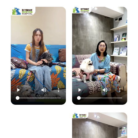
เชื้อราที่ผิวหนัง" ซึ่ง
มาฟังคุณหมอแนนอ
นอกจากจะกวนใจ
มาฟังคำแนะนำดีๆ
ธิบายชัดๆ ว่าอาการ
น้องแมวแล้ว ยังอาจ
จากคุณหมอนิว โรง
แค่ไหนเรียกว่าปกติ
ติดต่อมาสู่ทาสอย่าง
พยาบาลสัตว์
อาการแค่ไหนเข้าขั้น
เราได้ด้วยนะ!
เศรษฐกิจสัตวแพทย์
วิกฤต พร้อมวิธีการ
ถึงสาเหตุและขั้นตอน
ดูแลเบื้องต้นที่ถูก
วันนี้คุณหมอจ๊อบ
การรักษาที่ถูกต้อง
ต้อง เพื่อให้ลูกรัก
ต
(น.สพ.ธนภัทร
กันครับ เพราะความ
ของคุณกลับมาแข็ง
สุนทร) จากโรง
สุขของลูกรัก คือ
แรงสดใสเหมือนเดิม
พยาบาลสัตว์
หัวใจสำคัญของเรา
ค่ะ 💛
ใ
เศรษฐกิจสัตวแพทย์
💛
ว
จะมาแชร์ความรู้แบบ
💛 Setthakit
เน้นๆ เรื่อง:
💛 Setthakit
Animal Hospital
✅ สังเกตอาการแบบ
Animal Hospital
“รักลูกคุณเหมือนที่
ไหนที่เป็นเชื้อรา
“รักลูกคุณเหมือนที่
คุณรัก เราจะดูแล
เ
✅ สาเหตุที่ทำให้น้อง
คุณรัก เราจะดูแล
ความสุขของคุณให้
แมวติดเชื้อ
ความสุขของคุณให้
อยู่กับคุณไปอีก
(ความชื้น, ภูมิคุ้มกัน
อยู่กับคุณไปอีก
อย่างยาวนาน”
แ
ต่ำ, การสัมผัส)
อย่างยาวนาน”
✅ แนวทางการรักษา
📆 สอบถาม/นัด
ที่ถูกต้อง (ยากิน,
📆 สอบถาม/นัด
หมายสัตวแพทย์ล่วง
เ
ยาทา, แชมพูฆ่าเชื้อ)
หมายสัตวแพทย์ล่วง
หน้าได้ที่นี่
✅ เคล็ดลับการดูแล
หน้าได้ที่นี่
🕗 เปิดบริการทุกวัน
และป้องกันไม่ให้กลับ
🕗 เปิดบริการทุกวัน
เวลา 08.00–
มาเป็นซ้ำ
เวลา 08.00–
22.00 น.