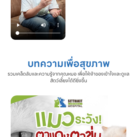
22.00 น.
📞 โทร: 02-809-
2372 , 086-328-
3781
💬 Line OA:
https://lin.ee/Srb
9Lcc
🌐 Website:
www.setthakitan
imalhospital.com
บทความเพื่อสุขภาพ
#เชื้อราแมว #โรค
ผิวหนังแมว #แมว
รวมเคล็ดลับและความรู้จากคุณหมอ เพื่อให้เจ้าของเข้าใจและดูแล
ขนร่วง #ดูแลแมว
สัตว์เลี้ยงได้ดียิ่งขึ้น
#ทาสแมว #โรง
พยาบาลสัตว์
เศรษฐกิจสัตวแพทย์
#SetthakitAnima
lHospital #หมอจ๊
อบ #CatFineDay
#สุขภาพแมว