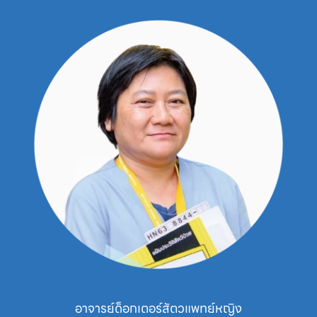
อาจารย์ด็อกเตอร์สัตวแพทย์หญิง