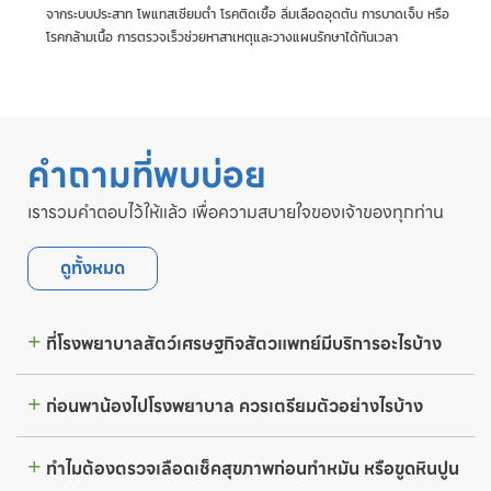
จากระบบประสาท โพแทสเซียมต่ำ โรคติดเชื้อ ลิ่มเลือดอุดตัน การบาดเจ็บ หรือ
โรคกล้ามเนื้อ การตรวจเร็วช่วยหาสาเหตุและวางแผนรักษาได้ทันเวลา
คำถามที่พบบ่อย
เรารวมคำตอบไว้ให้แล้ว เพื่อความสบายใจของเจ้าของทุกท่าน
ดูทั้งหมด
ที่โรงพยาบาลสัตว์เศรษฐกิจสัตวแพทย์มีบริการอะไรบ้าง
ก่อนพาน้องไปโรงพยาบาล ควรเตรียมตัวอย่างไรบ้าง
ทำไมต้องตรวจเลือดเช็คสุขภาพก่อนทำหมัน หรือขูดหินปูน