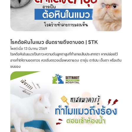
โรคต้อหินในแมว อันตรายถึงตาบอด | STK
โพสต์เมื่อ
13 มีนาคม 2569
โรคต้อหินในแมวเป็นภาวะความดันลูกตาสูงที่ทำลายเส้นประสาทตา หากปล่อยไว้
อาจทำให้ตาบอดถาวร ควรรีบตรวจเมื่อพบตาแดง ตาขุ่น ตาโปน เจ็บตา หรือเดิน
ชนของ