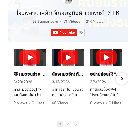
โรงพยาบาลสัตว์เศรษฐกิจสัตวแพทย์ | STK
56 Subscribers
•
71 Videos
•
21K Views
🐱 แมวขนร่วง เป็นวงแดง? ระวัง! "เชื้อราแมว" ตัวร้าย พร้อมวิธีรักษาและป้องกันโดยคุณหมอจ๊อบ
น้องแมวชัก! ต้องทำยังไง? 🚑 คู่มือสังเกตอาการและการดูแลเบื้องต้น
อย่าปล่อยให้ "หวัดแมว" พรากความสุข! เช็กอาการและวิธีรับมือก่อนสายเกินไป 🐈⚠️
3/20/2026
3/13/2026
3/6/2026
ทาสแมวต้องดู! 🐾
อาการชักในแมวอาจ
ทาสแมวต้องฟัง!
เคยสังเกตไหมว่าเจ้า
ดูน่ากลัวและเป็น
"โรคหวัดแมว" ไม่ใช่
ตัวแสบที่บ้านมี
อันตรายต่อระบบ
เรื่องเล่นๆ โดยเฉพาะ
9 Views
•
0 Likes
68 Views
0 Views
•
0 Likes
อาการขนร่วงเป็น
ประสาทได้มากกว่าที่
ในบ้านที่เลี้ยงหลาย
ก
•
0 Comments
•
0 Likes
•
0 Comments
หย่อมๆ ผิวหนังมีวง
คิด! หากพบอาการ
ตัว หรือน้องแมวที่
ค
•
0 Comments
แดง หรือเกาผิดปกติ
ชัก ไม่ว่าจะทั้งตัว
ยังไม่ได้ทำวัคซีน
หรือเปล่า? อาการ
หรือเฉพาะจุด ควรรีบ
อากาศเปลี่ยนทีไร
1
2
เหล่านี้อาจเป็น
ปรึกษาสัตวแพทย์
ใจคอไม่ดีทุกที
สัญญาณของ "โรค
ทันที