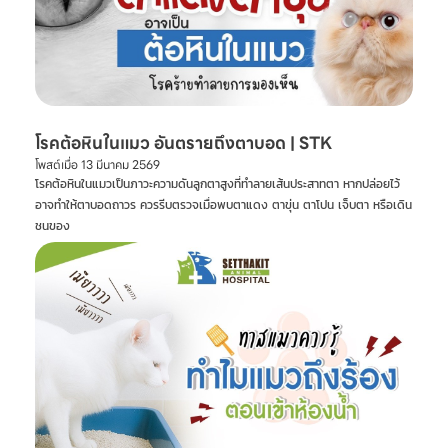
โรคต้อหินในแมว อันตรายถึงตาบอด | STK
โพสต์เมื่อ
13 มีนาคม 2569
โรคต้อหินในแมวเป็นภาวะความดันลูกตาสูงที่ทำลายเส้นประสาทตา หากปล่อยไว้
อาจทำให้ตาบอดถาวร ควรรีบตรวจเมื่อพบตาแดง ตาขุ่น ตาโปน เจ็บตา หรือเดิน
ชนของ