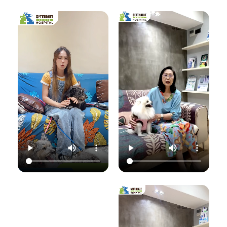
เชื้อราที่ผิวหนัง" ซึ่ง
มาฟังคุณหมอแนนอ
นอกจากจะกวนใจ
มาฟังคำแนะนำดีๆ
ธิบายชัดๆ ว่าอาการ
น้องแมวแล้ว ยังอาจ
จากคุณหมอนิว โรง
แค่ไหนเรียกว่าปกติ
ติดต่อมาสู่ทาสอย่าง
พยาบาลสัตว์
อาการแค่ไหนเข้าขั้น
เราได้ด้วยนะ!
เศรษฐกิจสัตวแพทย์
วิกฤต พร้อมวิธีการ
ถึงสาเหตุและขั้นตอน
ดูแลเบื้องต้นที่ถูก
วันนี้คุณหมอจ๊อบ
การรักษาที่ถูกต้อง
ต้อง เพื่อให้ลูกรัก
ต
(น.สพ.ธนภัทร
กันครับ เพราะความ
ของคุณกลับมาแข็ง
สุนทร) จากโรง
สุขของลูกรัก คือ
แรงสดใสเหมือนเดิม
พยาบาลสัตว์
หัวใจสำคัญของเรา
ค่ะ 💛
ใ
เศรษฐกิจสัตวแพทย์
💛
ว
จะมาแชร์ความรู้แบบ
💛 Setthakit
เน้นๆ เรื่อง:
💛 Setthakit
Animal Hospital
✅ สังเกตอาการแบบ
Animal Hospital
“รักลูกคุณเหมือนที่
ไหนที่เป็นเชื้อรา
“รักลูกคุณเหมือนที่
คุณรัก เราจะดูแล
เ
✅ สาเหตุที่ทำให้น้อง
คุณรัก เราจะดูแล
ความสุขของคุณให้
แมวติดเชื้อ
ความสุขของคุณให้
อยู่กับคุณไปอีก
(ความชื้น, ภูมิคุ้มกัน
อยู่กับคุณไปอีก
อย่างยาวนาน”
แ
ต่ำ, การสัมผัส)
อย่างยาวนาน”
✅ แนวทางการรักษา
📆 สอบถาม/นัด
ที่ถูกต้อง (ยากิน,
📆 สอบถาม/นัด
หมายสัตวแพทย์ล่วง
เ
ยาทา, แชมพูฆ่าเชื้อ)
หมายสัตวแพทย์ล่วง
หน้าได้ที่นี่
✅ เคล็ดลับการดูแล
หน้าได้ที่นี่
🕗 เปิดบริการทุกวัน
และป้องกันไม่ให้กลับ
🕗 เปิดบริการทุกวัน
เวลา 08.00–
มาเป็นซ้ำ
เวลา 08.00–
22.00 น.