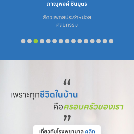
ภาณุพงศ์ ชินบุตร
สัตวแพทย์ประจำหน่วย

ศัลยกรรม
“
เพราะทุก
ชีวิตในบ้าน
คือ
ครอบครัวของเรา
”
เกี่ยวกับโรงพยาบาล
คลิก