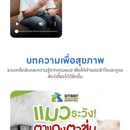
22.00 น.
📞 โทร: 02-809-
2372 , 086-328-
3781
💬 Line OA:
https://lin.ee/Srb
9Lcc
🌐 Website:
www.setthakitan
imalhospital.com
บทความเพื่อสุขภาพ
#เชื้อราแมว #โรค
ผิวหนังแมว #แมว
รวมเคล็ดลับและความรู้จากคุณหมอ เพื่อให้เจ้าของเข้าใจและดูแล
ขนร่วง #ดูแลแมว
สัตว์เลี้ยงได้ดียิ่งขึ้น
#ทาสแมว #โรง
พยาบาลสัตว์
เศรษฐกิจสัตวแพทย์
#SetthakitAnima
lHospital #หมอจ๊
อบ #CatFineDay
#สุขภาพแมว