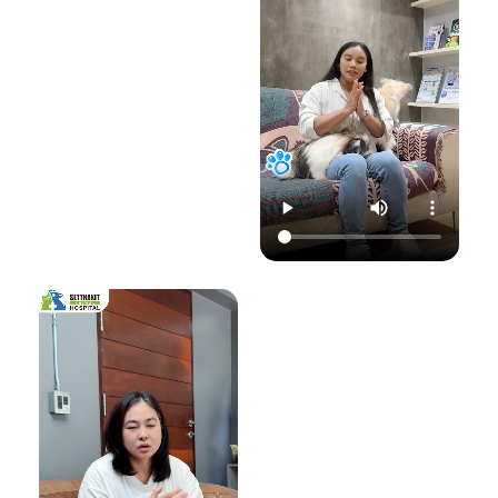
22.00 น.
📞 โทร : 02-809-
อย่าปล่อยให้เชื้อรา
📞 โทร : 02-809-
2372 , 086-328-
ทำลายความสุขของ
2372 , 086-328-
3781
น้องแมวและคุณ! รับ
3781
💬 Line OA :
ด
ชมวิดีโอเพื่อเตรียม
💬 Line OA :
https://lin.ee/Srb
ป
รับมือไปพร้อมกันนะ
https://lin.ee/Srb
9Lcc
คะ 💛
9Lcc
🌐 Website:
#เตือนภัยสัตว์เลี้ยง
ติดต่อเราเพื่อสุขภาพ
www.setthakitan
#แมวป่วย #วัคซีน
ที่ดีของสัตว์เลี้ยง
imalhospital.com
แมว #หมอแมว
💛 โรงพยาบาลสัตว์
#โรงพยาบาลสัตว์
เศรษฐกิจสัตวแพทย์
#โรงพยาบาลสัตว์
#โรคติดต่อในแมว
(Setthakit
เศรษฐกิจสัตวแพทย์
#จามบ่อย
Animal Hospital)
#โรคลมชักในแมว
“รักลูกคุณเหมือนที่
#แมวชัก #สุขภาพ
คุณรัก เราจะดูแล
แมว #หมอแมว
ความสุขของคุณให้
#ศูนย์
อยู่กับคุณไปอีก
โรคระบบประสาท
อย่างยาวนาน”
สัตว์เลี้ยง #ดูแล
สัตว์เลี้ยง #ทาสแมว
📆 สอบถาม/นัด
#CatEpilepsy
หมายสัตวแพทย์ล่วง
#SetthakitAnima
หน้าได้ที่นี่:
lHospital
🕗 เปิดบริการทุกวัน
เวลา 08.00–