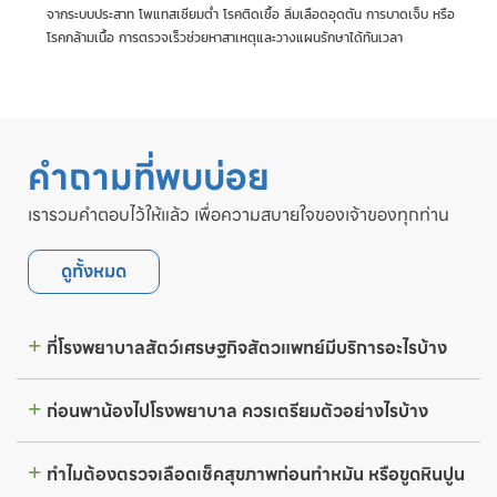
จากระบบประสาท โพแทสเซียมต่ำ โรคติดเชื้อ ลิ่มเลือดอุดตัน การบาดเจ็บ หรือ
โรคกล้ามเนื้อ การตรวจเร็วช่วยหาสาเหตุและวางแผนรักษาได้ทันเวลา
คำถามที่พบบ่อย
เรารวมคำตอบไว้ให้แล้ว เพื่อความสบายใจของเจ้าของทุกท่าน
ดูทั้งหมด
ที่โรงพยาบาลสัตว์เศรษฐกิจสัตวแพทย์มีบริการอะไรบ้าง
ก่อนพาน้องไปโรงพยาบาล ควรเตรียมตัวอย่างไรบ้าง
ทำไมต้องตรวจเลือดเช็คสุขภาพก่อนทำหมัน หรือขูดหินปูน