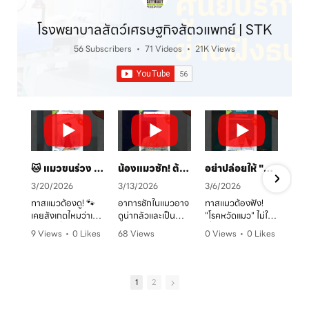
โรงพยาบาลสัตว์เศรษฐกิจสัตวแพทย์ | STK
56 Subscribers
•
71 Videos
•
21K Views
🐱 แมวขนร่วง เป็นวงแดง? ระวัง! "เชื้อราแมว" ตัวร้าย พร้อมวิธีรักษาและป้องกันโดยคุณหมอจ๊อบ
น้องแมวชัก! ต้องทำยังไง? 🚑 คู่มือสังเกตอาการและการดูแลเบื้องต้น
อย่าปล่อยให้ "หวัดแมว" พรากความสุข! เช็กอาการและวิธีรับมือก่อนสายเกินไป 🐈⚠️
3/20/2026
3/13/2026
3/6/2026
ทาสแมวต้องดู! 🐾
อาการชักในแมวอาจ
ทาสแมวต้องฟัง!
เคยสังเกตไหมว่าเจ้า
ดูน่ากลัวและเป็น
"โรคหวัดแมว" ไม่ใช่
ตัวแสบที่บ้านมี
อันตรายต่อระบบ
เรื่องเล่นๆ โดยเฉพาะ
9 Views
•
0 Likes
68 Views
0 Views
•
0 Likes
อาการขนร่วงเป็น
ประสาทได้มากกว่าที่
ในบ้านที่เลี้ยงหลาย
ก
•
0 Comments
•
0 Likes
•
0 Comments
หย่อมๆ ผิวหนังมีวง
คิด! หากพบอาการ
ตัว หรือน้องแมวที่
ค
•
0 Comments
แดง หรือเกาผิดปกติ
ชัก ไม่ว่าจะทั้งตัว
ยังไม่ได้ทำวัคซีน
หรือเปล่า? อาการ
หรือเฉพาะจุด ควรรีบ
อากาศเปลี่ยนทีไร
1
2
เหล่านี้อาจเป็น
ปรึกษาสัตวแพทย์
ใจคอไม่ดีทุกที
สัญญาณของ "โรค
ทันที