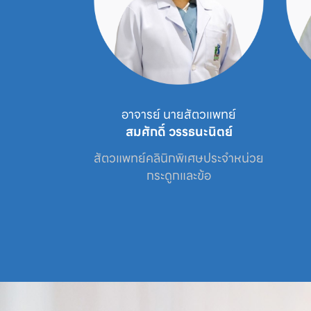
นายสัตวแพทย์
นายสัตวแพทย์
 วรรธนะนิตย์
ภาณุพงศ์ ชินบุตร
กพิเศษประจำหน่วย

สัตวแพทย์ประจำหน่วย

ส
ูกและข้อ
ศัลยกรรม