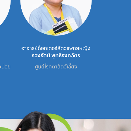
พทย์หญิง
สัตวแพทย์หญิง
วัตร
รัญชนก สุวกูล
้ยง
ศูนย์โรคตาสัตว์เลี้ยง /  ศูนย์โรคผิวหนัง
สัตว์เลี้ยง