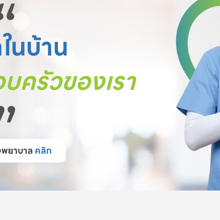
“
ตในบ้าน
บครัวของเรา
”
โรงพยาบาล
คลิก