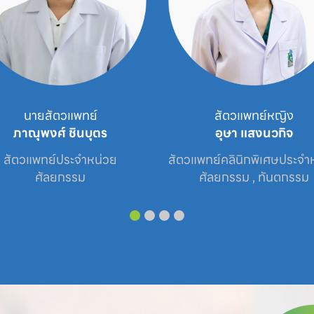
สัตวแพทย์หญิง
อาจารย์ด็อกเตอร์สัตวแ
อุษา แสงนวกิจ
รวงรัตน์ พุทธิรงค
ัตวแพทย์คลินิกพิเศษประจำหน่วย

ศูนย์โรคตาสัตว์เลี
ศัลยกรรม , ทันตกรรม