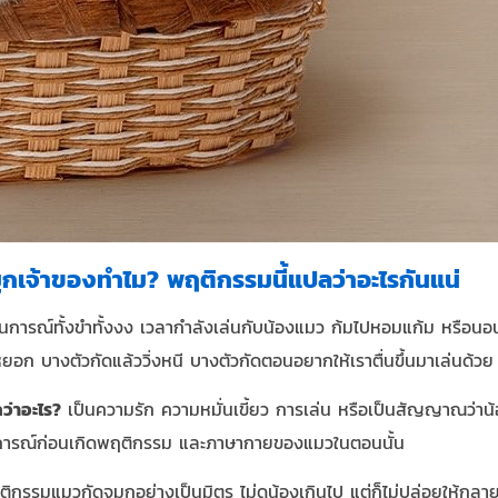
กเจ้าของทำไม? พฤติกรรมนี้แปลว่าอะไรกันแน่
ณ์ทั้งขำทั้งงง เวลากำลังเล่นกับน้องแมว ก้มไปหอมแก้ม หรือนอนอยู
ยอก บางตัวกัดแล้ววิ่งหนี บางตัวกัดตอนอยากให้เราตื่นขึ้นมาเล่นด้วย
ว่าอะไร?
เป็นความรัก ความหมั่นเขี้ยว การเล่น หรือเป็นสัญญาณว่าน้อ
นการณ์ก่อนเกิดพฤติกรรม และภาษากายของแมวในตอนนั้น
ฤติกรรมแมวกัดจมูกอย่างเป็นมิตร ไม่ดุน้องเกินไป แต่ก็ไม่ปล่อยให้กล