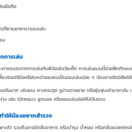
่นมือถือ
ไปที่ชามอาหาร/ของเล่น
ของ
ากการเล่น
และการตะปบจากการเล่นกับพี่น้องในวัยเด็ก การเล่นแบบนี้ช่วยฝึกทักษ
เลี้ยงโดยใช้มือหรือใบหน้าของคนเป็นของเล่นบ่อย ๆ น้องอาจติดนิสัยใช้ฟั
ื่นเต้นมาก เล่นแรง หางกระตุก รูม่านตาขยาย หรือซุ่มพุ่งเข้ามาหางับ
ยะห่าง เช่น ไม้ตกแมว ลูกบอล หรือของเล่นล่อให้ไล่จับแทน
จทำให้น้องอยากสำรวจ
าะตัว รวมถึงอาจมีกลิ่นอาหาร ครีมบำรุง น้ำหอม หรือกลิ่นแปลกใหม่ติดอ