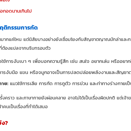
รือกอดนานเกินไป
ติกรรมการกัด
คนมากแค่ไหน แต่นิสัยบางอย่างยังเชื่อมโยงกับสัญชาตญาณนักล่าและกา
ี่ต้องแปลจากบริบทรอบตัว
ช้การงับเบา ๆ เพื่อบอกความรู้สึก เช่น สนใจ อยากเล่น หรืออยากใ
ารงับมือ แขน หรือจมูกอาจเป็นการปลดปล่อยพลังงานและสัญช
กาย:
แมวใช้การเลีย การกัด การถูตัว การข่วน และท่าทางร่างกายเป็
รั้งคราว และภาษากายยังผ่อนคลาย อาจไม่ได้เป็นเรื่องผิดปกติ แต่เจ้
น้าคนเป็นเรื่องที่ทำได้เสมอ
ัง?