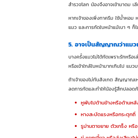
สำรวจโลก น้องจึงอาจเข้ามาดม เลีย 
หากเจ้าของเพิ่งทาครีม ใช้น้ำหอม ห
แมว และการกัดใบหน้าแม้เบา ๆ ก็ไ
5. อาจเป็นสัญญาณว่าแมวเร
บางครั้งแมวไม่ได้กัดเพราะรักหรือ
หรือเข้าใกล้ใบหน้ามากเกินไป แมวบ
ถ้าเจ้าของไม่ทันสังเกต สัญญาณเห
ลดการกัดและทำให้น้องรู้สึกปลอดภั
หูพับไปด้านข้างหรือด้านหลั
หางสะบัดแรงหรือกระตุกถี่
รูม่านตาขยาย ตัวเกร็ง หรือ
ขู่ แยกเขี้ยว หรือส่งเสียงไ