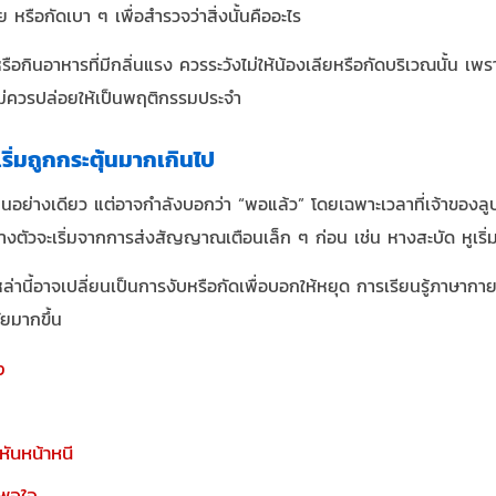
หรือกัดเบา ๆ เพื่อสำรวจว่าสิ่งนั้นคืออะไร
รือกินอาหารที่มีกลิ่นแรง ควรระวังไม่ให้น้องเลียหรือกัดบริเวณนั้น 
ม่ควรปล่อยให้เป็นพฤติกรรมประจำ
ิ่มถูกกระตุ้นมากเกินไป
เล่นอย่างเดียว แต่อาจกำลังบอกว่า “พอแล้ว” โดยเฉพาะเวลาที่เจ้าของ
างตัวจะเริ่มจากการส่งสัญญาณเตือนเล็ก ๆ ก่อน เช่น หางสะบัด หูเริ่ม
ล่านี้อาจเปลี่ยนเป็นการงับหรือกัดเพื่อบอกให้หยุด การเรียนรู้ภาษ
ยมากขึ้น
ง
หันหน้าหนี
ม่พอใจ