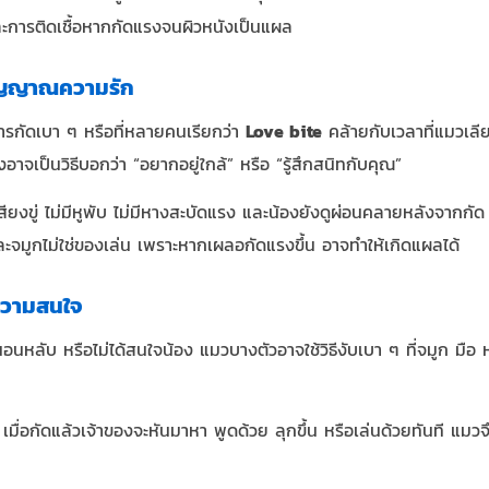
ละการติดเชื้อหากกัดแรงจนผิวหนังเป็นแผล
สัญญาณความรัก
กัดเบา ๆ หรือที่หลายคนเรียกว่า
Love bite
คล้ายกับเวลาที่แมวเล
อาจเป็นวิธีบอกว่า “อยากอยู่ใกล้” หรือ “รู้สึกสนิทกับคุณ”
เสียงขู่ ไม่มีหูพับ ไม่มีหางสะบัดแรง และน้องยังดูผ่อนคลายหลังจากก
าและจมูกไม่ใช่ของเล่น เพราะหากเผลอกัดแรงขึ้น อาจทำให้เกิดแผลได้
ความสนใจ
อนหลับ หรือไม่ได้สนใจน้อง แมวบางตัวอาจใช้วิธีงับเบา ๆ ที่จมูก มือ 
า เมื่อกัดแล้วเจ้าของจะหันมาหา พูดด้วย ลุกขึ้น หรือเล่นด้วยทันที แมวจึ