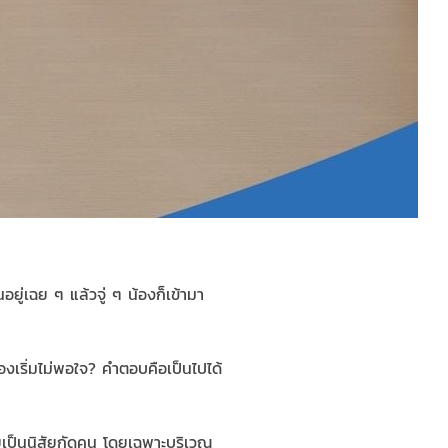
่เฉย ๆ แล้วจู่ ๆ น้องก็เข้ามา
งเริ่มไม่พอใจ? คำตอบคือเป็นไปได้
ายเป็นนิสัยกัดคน โดยเฉพาะบริเวณ