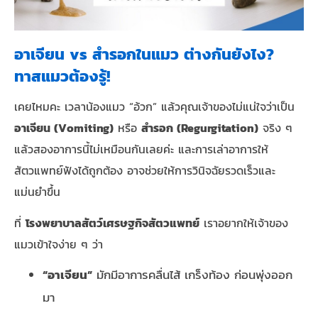
อาเจียน vs สำรอกในแมว ต่างกันยังไง?
ทาสแมวต้องรู้!
เคยไหมคะ เวลาน้องแมว “อ้วก” แล้วคุณเจ้าของไม่แน่ใจว่าเป็น
อาเจียน (Vomiting)
หรือ
สำรอก (Regurgitation)
จริง ๆ
แล้วสองอาการนี้ไม่เหมือนกันเลยค่ะ และการเล่าอาการให้
สัตวแพทย์ฟังได้ถูกต้อง อาจช่วยให้การวินิจฉัยรวดเร็วและ
แม่นยำขึ้น
ที่
โรงพยาบาลสัตว์เศรษฐกิจสัตวแพทย์
เราอยากให้เจ้าของ
แมวเข้าใจง่าย ๆ ว่า
“อาเจียน”
มักมีอาการคลื่นไส้ เกร็งท้อง ก่อนพุ่งออก
มา