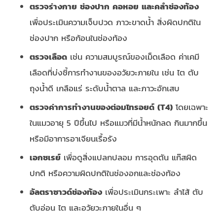
ตรวจร่างกาย ช่องปาก คอหอย และคลำช่องท้อง
เพื่อประเมินความเจ็บปวด ภาวะขาดน้ำ สิ่งผิดปกติใน
ช่องปาก หรือก้อนในช่องท้อง
ตรวจเลือด
เช่น ความสมบูรณ์ของเม็ดเลือด ค่าเคมี
เลือดที่บ่งชี้การทำงานของอวัยวะภายใน เช่น ไต ตับ
ถุงน้ำดี เกลือแร่ ระดับน้ำตาล และภาวะอักเสบ
ตรวจค่าการทำงานของต่อมไทรอยด์ (T4)
โดยเฉพาะ
ในแมวอายุ 5 ปีขึ้นไป หรือแมวที่มีน้ำหนักลด กินมากขึ้น
หรือมีอาการอาเจียนเรื้อรัง
เอกซเรย์
เพื่อดูสิ่งแปลกปลอม การอุดตัน แก๊สผิด
ปกติ หรือความผิดปกติในช่องอกและช่องท้อง
อัลตราซาวด์ช่องท้อง
เพื่อประเมินกระเพาะ ลำไส้ ตับ
ตับอ่อน ไต และอวัยวะภายในอื่น ๆ