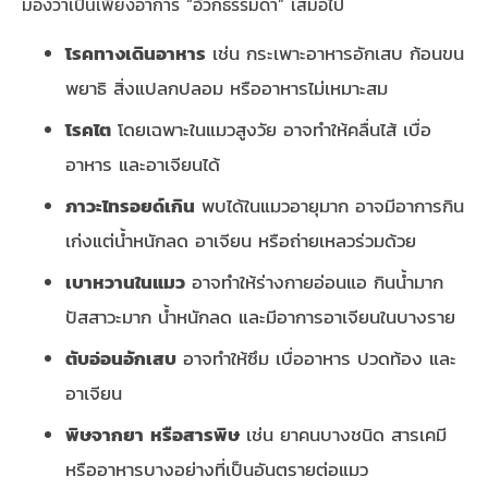
มองว่าเป็นเพียงอาการ “อ้วกธรรมดา” เสมอไป
โรคทางเดินอาหาร
เช่น กระเพาะอาหารอักเสบ ก้อนขน
พยาธิ สิ่งแปลกปลอม หรืออาหารไม่เหมาะสม
โรคไต
โดยเฉพาะในแมวสูงวัย อาจทำให้คลื่นไส้ เบื่อ
อาหาร และอาเจียนได้
ภาวะไทรอยด์เกิน
พบได้ในแมวอายุมาก อาจมีอาการกิน
เก่งแต่น้ำหนักลด อาเจียน หรือถ่ายเหลวร่วมด้วย
เบาหวานในแมว
อาจทำให้ร่างกายอ่อนแอ กินน้ำมาก
ปัสสาวะมาก น้ำหนักลด และมีอาการอาเจียนในบางราย
ตับอ่อนอักเสบ
อาจทำให้ซึม เบื่ออาหาร ปวดท้อง และ
อาเจียน
พิษจากยา หรือสารพิษ
เช่น ยาคนบางชนิด สารเคมี
หรืออาหารบางอย่างที่เป็นอันตรายต่อแมว