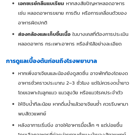
เอกซเรย์กลืนแบเรียม
หากสงสัยปัญหาหลอดอาหาร
เช่น หลอดอาหารขยาย การตีบ หรือการเคลื่อนตัวของ
อาหารผิดปกติ
ส่องกล้องและเก็บชิ้นเนื้อ
ในบางเคสที่ต้องการประเมิน
หลอดอาหาร กระเพาะอาหาร หรือลำไส้อย่างละเอียด
การดูแลเบื้องต้นก่อนถึงโรงพยาบาล
หากเพิ่งอาเจียนและน้องยังดูสดชื่น อาจพักท้องโดยงด
อาหารชั่วคราวประมาณ 2–3 ชั่วโมง แต่ไม่ควรงดน้ำยาว
โดยเฉพาะในลูกแมว แมวสูงวัย หรือแมวโรคประจำตัว
ให้จิบน้ำทีละน้อย หากดื่มน้ำแล้วอาเจียนซ้ำ ควรรีบพามา
พบสัตวแพทย์
หลังอาการเริ่มนิ่ง อาจให้อาหารมื้อเล็ก ๆ แต่บ่อยขึ้น
โดยเลือกอาหารที่ย่อยง่ายตามคำแนะนำของสัตวแพทย์