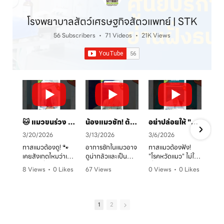
โรงพยาบาลสัตว์เศรษฐกิจสัตวแพทย์ | STK
56 Subscribers
•
71 Videos
•
21K Views
🐱 แมวขนร่วง เป็นวงแดง? ระวัง! "เชื้อราแมว" ตัวร้าย พร้อมวิธีรักษาและป้องกันโดยคุณหมอจ๊อบ
น้องแมวชัก! ต้องทำยังไง? 🚑 คู่มือสังเกตอาการและการดูแลเบื้องต้น
อย่าปล่อยให้ "หวัดแมว" พรากความสุข! เช็กอาการและวิธีรับมือก่อนสายเกินไป 🐈⚠️
3/20/2026
3/13/2026
3/6/2026
ทาสแมวต้องดู! 🐾
อาการชักในแมวอาจ
ทาสแมวต้องฟัง!
เคยสังเกตไหมว่าเจ้า
ดูน่ากลัวและเป็น
"โรคหวัดแมว" ไม่ใช่
ตัวแสบที่บ้านมี
อันตรายต่อระบบ
เรื่องเล่นๆ โดยเฉพาะ
8 Views
•
0 Likes
67 Views
0 Views
•
0 Likes
อาการขนร่วงเป็น
ประสาทได้มากกว่าที่
ในบ้านที่เลี้ยงหลาย
ก
•
0 Comments
•
0 Likes
•
0 Comments
หย่อมๆ ผิวหนังมีวง
คิด! หากพบอาการ
ตัว หรือน้องแมวที่
ค
•
0 Comments
แดง หรือเกาผิดปกติ
ชัก ไม่ว่าจะทั้งตัว
ยังไม่ได้ทำวัคซีน
หรือเปล่า? อาการ
หรือเฉพาะจุด ควรรีบ
อากาศเปลี่ยนทีไร
1
2
เหล่านี้อาจเป็น
ปรึกษาสัตวแพทย์
ใจคอไม่ดีทุกที
สัญญาณของ "โรค
ทันที