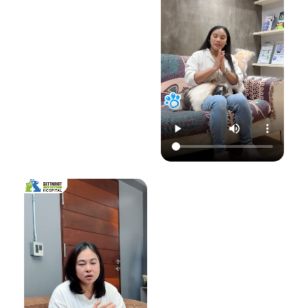
22.00 น.
📞 โทร : 02-809-
อย่าปล่อยให้เชื้อรา
📞 โทร : 02-809-
2372 , 086-328-
ทำลายความสุขของ
2372 , 086-328-
3781
น้องแมวและคุณ! รับ
3781
💬 Line OA :
ด
ชมวิดีโอเพื่อเตรียม
💬 Line OA :
https://lin.ee/Srb
ป
รับมือไปพร้อมกันนะ
https://lin.ee/Srb
9Lcc
คะ 💛
9Lcc
🌐 Website:
#เตือนภัยสัตว์เลี้ยง
ติดต่อเราเพื่อสุขภาพ
www.setthakitan
#แมวป่วย #วัคซีน
ที่ดีของสัตว์เลี้ยง
imalhospital.com
แมว #หมอแมว
💛 โรงพยาบาลสัตว์
#โรงพยาบาลสัตว์
เศรษฐกิจสัตวแพทย์
#โรงพยาบาลสัตว์
#โรคติดต่อในแมว
(Setthakit
เศรษฐกิจสัตวแพทย์
#จามบ่อย
Animal Hospital)
#โรคลมชักในแมว
“รักลูกคุณเหมือนที่
#แมวชัก #สุขภาพ
คุณรัก เราจะดูแล
แมว #หมอแมว
ความสุขของคุณให้
#ศูนย์
อยู่กับคุณไปอีก
โรคระบบประสาท
อย่างยาวนาน”
สัตว์เลี้ยง #ดูแล
สัตว์เลี้ยง #ทาสแมว
📆 สอบถาม/นัด
#CatEpilepsy
หมายสัตวแพทย์ล่วง
#SetthakitAnima
หน้าได้ที่นี่:
lHospital
🕗 เปิดบริการทุกวัน
เวลา 08.00–