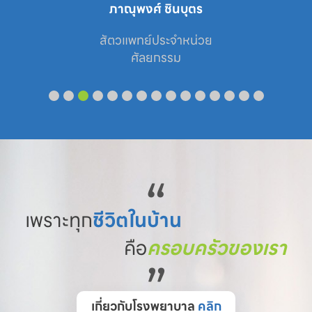
ภาณุพงศ์ ชินบุตร
สัตวแพทย์ประจำหน่วย

ศัลยกรรม
“
เพราะทุก
ชีวิตในบ้าน
คือ
ครอบครัวของเรา
”
เกี่ยวกับโรงพยาบาล
คลิก