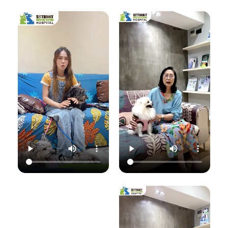
เชื้อราที่ผิวหนัง" ซึ่ง
มาฟังคุณหมอแนนอ
นอกจากจะกวนใจ
มาฟังคำแนะนำดีๆ
ธิบายชัดๆ ว่าอาการ
น้องแมวแล้ว ยังอาจ
จากคุณหมอนิว โรง
แค่ไหนเรียกว่าปกติ
ติดต่อมาสู่ทาสอย่าง
พยาบาลสัตว์
อาการแค่ไหนเข้าขั้น
เราได้ด้วยนะ!
เศรษฐกิจสัตวแพทย์
วิกฤต พร้อมวิธีการ
ถึงสาเหตุและขั้นตอน
ดูแลเบื้องต้นที่ถูก
วันนี้คุณหมอจ๊อบ
การรักษาที่ถูกต้อง
ต้อง เพื่อให้ลูกรัก
ต
(น.สพ.ธนภัทร
กันครับ เพราะความ
ของคุณกลับมาแข็ง
สุนทร) จากโรง
สุขของลูกรัก คือ
แรงสดใสเหมือนเดิม
พยาบาลสัตว์
หัวใจสำคัญของเรา
ค่ะ 💛
ใ
เศรษฐกิจสัตวแพทย์
💛
ว
จะมาแชร์ความรู้แบบ
💛 Setthakit
เน้นๆ เรื่อง:
💛 Setthakit
Animal Hospital
✅ สังเกตอาการแบบ
Animal Hospital
“รักลูกคุณเหมือนที่
ไหนที่เป็นเชื้อรา
“รักลูกคุณเหมือนที่
คุณรัก เราจะดูแล
เ
✅ สาเหตุที่ทำให้น้อง
คุณรัก เราจะดูแล
ความสุขของคุณให้
แมวติดเชื้อ
ความสุขของคุณให้
อยู่กับคุณไปอีก
(ความชื้น, ภูมิคุ้มกัน
อยู่กับคุณไปอีก
อย่างยาวนาน”
แ
ต่ำ, การสัมผัส)
อย่างยาวนาน”
✅ แนวทางการรักษา
📆 สอบถาม/นัด
ที่ถูกต้อง (ยากิน,
📆 สอบถาม/นัด
หมายสัตวแพทย์ล่วง
เ
ยาทา, แชมพูฆ่าเชื้อ)
หมายสัตวแพทย์ล่วง
หน้าได้ที่นี่
✅ เคล็ดลับการดูแล
หน้าได้ที่นี่
🕗 เปิดบริการทุกวัน
และป้องกันไม่ให้กลับ
🕗 เปิดบริการทุกวัน
เวลา 08.00–
มาเป็นซ้ำ
เวลา 08.00–
22.00 น.