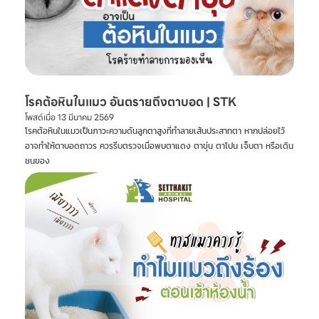
โรคต้อหินในแมว อันตรายถึงตาบอด | STK
โพสต์เมื่อ
13 มีนาคม 2569
โรคต้อหินในแมวเป็นภาวะความดันลูกตาสูงที่ทำลายเส้นประสาทตา หากปล่อยไว้
อาจทำให้ตาบอดถาวร ควรรีบตรวจเมื่อพบตาแดง ตาขุ่น ตาโปน เจ็บตา หรือเดิน
ชนของ