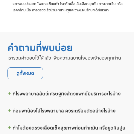
จากระบบประสาท โพแทสเซียมต่ำ โรคติดเชื้อ ลิ่มเลือดอุดตัน การบาดเจ็บ หรือ
โรคกล้ามเนื้อ การตรวจเร็วช่วยหาสาเหตุและวางแผนรักษาได้ทันเวลา
คำถามที่พบบ่อย
เรารวมคำตอบไว้ให้แล้ว เพื่อความสบายใจของเจ้าของทุกท่าน
ดูทั้งหมด
ที่โรงพยาบาลสัตว์เศรษฐกิจสัตวแพทย์มีบริการอะไรบ้าง
ก่อนพาน้องไปโรงพยาบาล ควรเตรียมตัวอย่างไรบ้าง
ทำไมต้องตรวจเลือดเช็คสุขภาพก่อนทำหมัน หรือขูดหินปูน