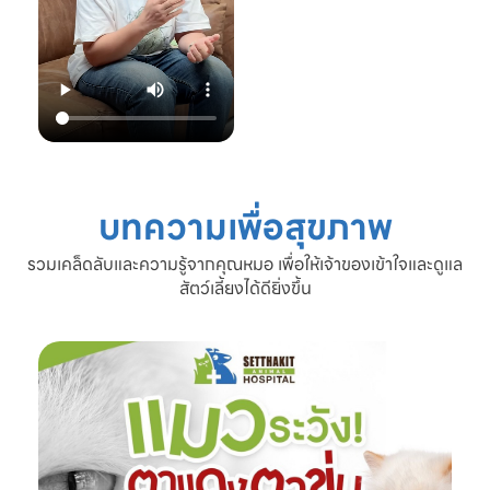
22.00 น.
📞 โทร: 02-809-
2372 , 086-328-
3781
💬 Line OA:
https://lin.ee/Srb
9Lcc
🌐 Website:
www.setthakitan
imalhospital.com
บทความเพื่อสุขภาพ
#เชื้อราแมว #โรค
ผิวหนังแมว #แมว
รวมเคล็ดลับและความรู้จากคุณหมอ เพื่อให้เจ้าของเข้าใจและดูแล
ขนร่วง #ดูแลแมว
สัตว์เลี้ยงได้ดียิ่งขึ้น
#ทาสแมว #โรง
พยาบาลสัตว์
เศรษฐกิจสัตวแพทย์
#SetthakitAnima
lHospital #หมอจ๊
อบ #CatFineDay
#สุขภาพแมว