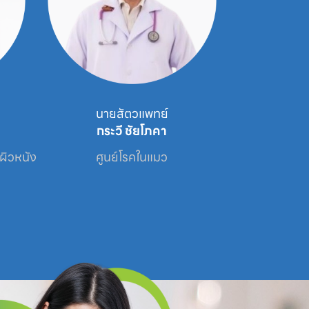
นายสัตวแพทย์
นาย
กระวี ชัยโภคา
โสภ
คผิวหนัง
ศูนย์โรคในแมว
ศูนย์โรคผิ