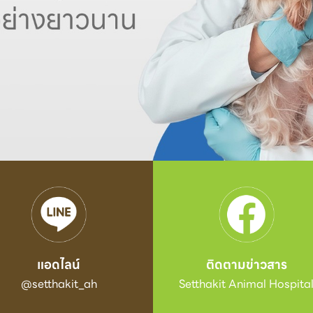
แอดไลน์
ติดตามข่าวสาร
@setthakit_ah
Setthakit Animal Hospita