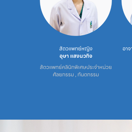
พทย์
สัตวแพทย์หญิง
อาจ
ินบุตร
อุษา แสงนวกิจ
จำหน่วย

สัตวแพทย์คลินิกพิเศษประจำหน่วย

รม
ศัลยกรรม , ทันตกรรม