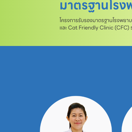
มาตรฐานโรงพ
โครงการรับรองมาตรฐานโรงพยาบาล
และ Cat Friendly Clinic (CFC)