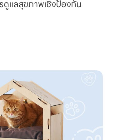
รดูแลสุขภาพเชิงป้องกัน