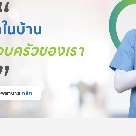
“
ตในบ้าน
บครัวของเรา
”
โรงพยาบาล
คลิก